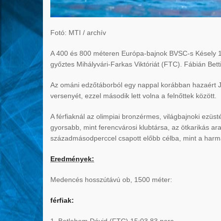
Fotó: MTI / archív
A 400 és 800 méteren Európa-bajnok BVSC-s Késely 12
győztes Mihályvári-Farkas Viktóriát (FTC). Fábián Bett
Az ománi edzőtáborból egy nappal korábban hazaért Ja
versenyét, ezzel második lett volna a felnőttek között.
A férfiaknál az olimpiai bronzérmes, világbajnoki ezüs
gyorsabb, mint ferencvárosi klubtársa, az ötkarikás a
századmásodperccel csapott előbb célba, mint a harm
Eredmények:
Medencés hosszútávú ob, 1500 méter:
férfiak:
1. Betlehem Dávid (FTC) 15:03.83 perc