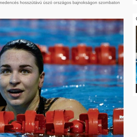
a medencés hosszútávú úszó országos bajnokságon szombaton