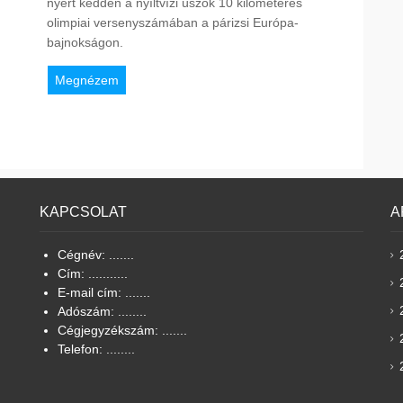
nyert kedden a nyíltvízi úszók 10 kilométeres
olimpiai versenyszámában a párizsi Európa-
bajnokságon.
Megnézem
KAPCSOLAT
A
Cégnév: .......
Cím: ...........
E-mail cím: .......
Adószám: ........
Cégjegyzékszám: .......
Telefon: ........