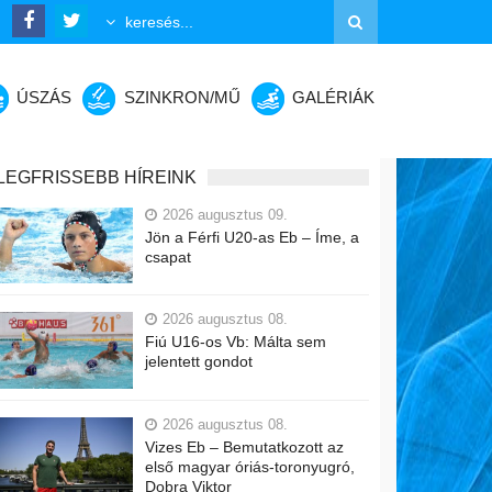
ÚSZÁS
SZINKRON/MŰ
GALÉRIÁK
LEGFRISSEBB HÍREINK
2026 augusztus 09.
Jön a Férfi U20-as Eb – Íme, a
csapat
2026 augusztus 08.
Fiú U16-os Vb: Málta sem
jelentett gondot
2026 augusztus 08.
Vizes Eb – Bemutatkozott az
első magyar óriás-toronyugró,
Dobra Viktor