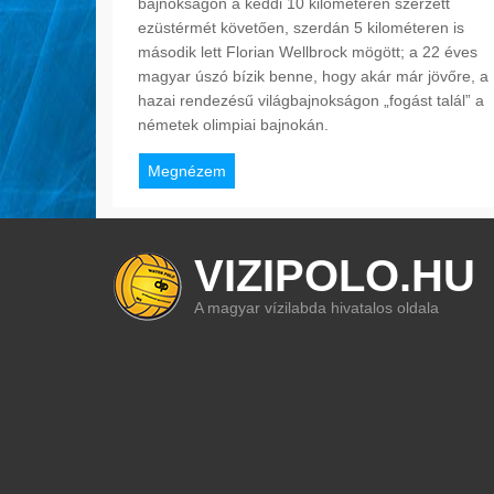
bajnokságon a keddi 10 kilométeren szerzett
ezüstérmét követően, szerdán 5 kilométeren is
második lett Florian Wellbrock mögött; a 22 éves
magyar úszó bízik benne, hogy akár már jövőre, a
hazai rendezésű világbajnokságon „fogást talál” a
németek olimpiai bajnokán.
Megnézem
VIZIPOLO.HU
A magyar vízilabda hivatalos oldala