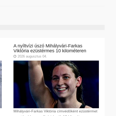
A nyíltvízi úszó Mihályvári-Farkas
Viktória ezüstérmes 10 kilométeren
2026 augusztus 04.
Mihályvári-Farkas Viktória címvédőként ezüstérmet