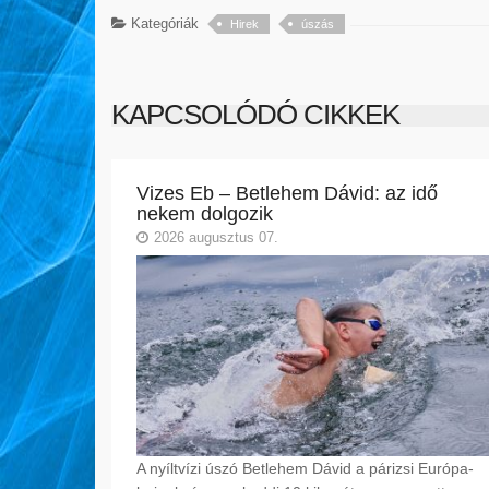
Kategóriák
Hirek
úszás
KAPCSOLÓDÓ CIKKEK
Vizes Eb – Betlehem Dávid: az idő
nekem dolgozik
2026 augusztus 07.
A nyíltvízi úszó Betlehem Dávid a párizsi Európa-