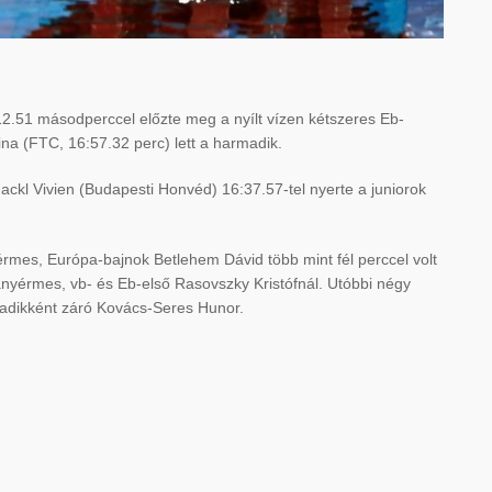
.51 másodperccel előzte meg a nyílt vízen kétszeres Eb-
ina (FTC, 16:57.32 perc) lett a harmadik.
ckl Vivien (Budapesti Honvéd) 16:37.57-tel nyerte a juniorok
térmes, Európa-bajnok Betlehem Dávid több mint fél perccel volt
ranyérmes, vb- és Eb-első Rasovszky Kristófnál. Utóbbi négy
adikként záró Kovács-Seres Hunor.