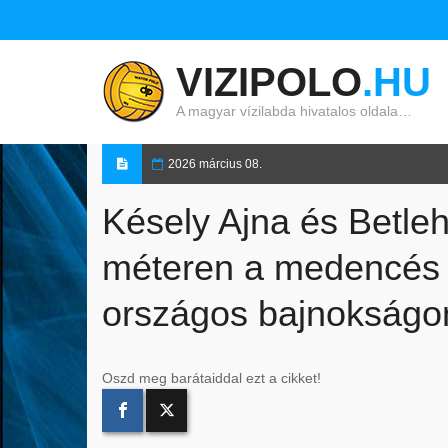
VIZIPOLO
.HU
A magyar vízilabda hivatalos oldala…
2026 március 08.
Késely Ajna és Betle
méteren a medencés 
országos bajnokságo
Oszd meg barátaiddal ezt a cikket!