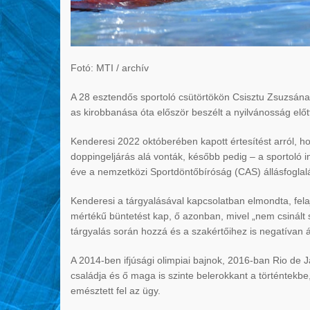
Fotó: MTI / archív
A 28 esztendős sportoló csütörtökön Csisztu Zsuzsának
as kirobbanása óta először beszélt a nyilvánosság előt
Kenderesi 2022 októberében kapott értesítést arról, hog
doppingeljárás alá vonták, később pedig – a sportoló ind
éve a nemzetközi Sportdöntőbíróság (CAS) állásfoglal
Kenderesi a tárgyalásával kapcsolatban elmondta, fela
mértékű büntetést kap, ő azonban, mivel „nem csinált s
tárgyalás során hozzá és a szakértőihez is negatívan á
A 2014-ben ifjúsági olimpiai bajnok, 2016-ban Rio de
családja és ő maga is szinte belerokkant a történtekbe,
emésztett fel az ügy.