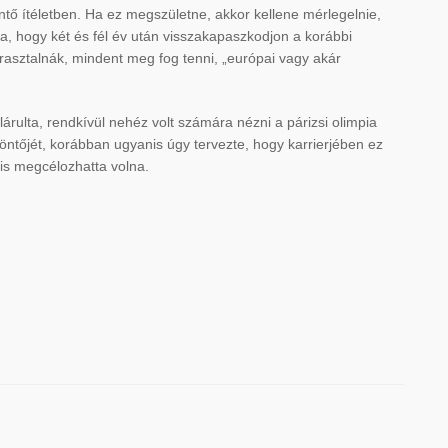
ntő ítéletben. Ha ez megszületne, akkor kellene mérlegelnie,
ra, hogy két és fél év után visszakapaszkodjon a korábbi
rasztalnák, mindent meg fog tenni, „európai vagy akár
rulta, rendkívül nehéz volt számára nézni a párizsi olimpia
ntőjét, korábban ugyanis úgy tervezte, hogy karrierjében ez
is megcélozhatta volna.