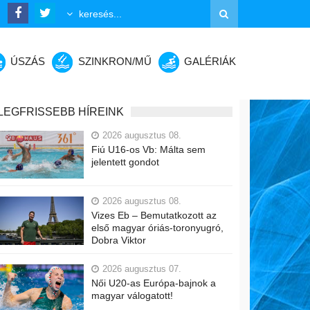
ÚSZÁS
SZINKRON/MŰ
GALÉRIÁK
LEGFRISSEBB HÍREINK
2026 augusztus 08.
Fiú U16-os Vb: Málta sem
jelentett gondot
2026 augusztus 08.
Vizes Eb – Bemutatkozott az
első magyar óriás-toronyugró,
Dobra Viktor
2026 augusztus 07.
Női U20-as Európa-bajnok a
magyar válogatott!