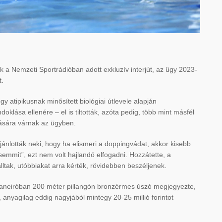
 a Nemzeti Sportrádióban adott exkluzív interjút, az ügy 2023-
t.
y atipikusnak minősített biológiai útlevele alapján
oklása ellenére – el is tiltották, azóta pedig, több mint másfél
ására várnak az ügyben.
jánlották neki, hogy ha elismeri a doppingvádat, akkor kisebb
emmit”, ezt nem volt hajlandó elfogadni. Hozzátette, a
lltak, utóbbiakat arra kérték, rövidebben beszéljenek.
 Janeiróban 200 méter pillangón bronzérmes úszó megjegyezte,
 anyagilag eddig nagyjából mintegy 20-25 millió forintot