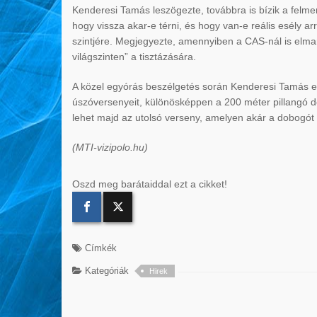
Kenderesi Tamás leszögezte, továbbra is bízik a felme
hogy vissza akar-e térni, és hogy van-e reális esély ar
szintjére. Megjegyezte, amennyiben a CAS-nál is elma
világszinten” a tisztázására.
A közel egyórás beszélgetés során Kenderesi Tamás elá
úszóversenyeit, különösképpen a 200 méter pillangó dö
lehet majd az utolsó verseny, amelyen akár a dobogót 
(MTI-vizipolo.hu)
Oszd meg barátaiddal ezt a cikket!
Címkék
Kategóriák
Hirek