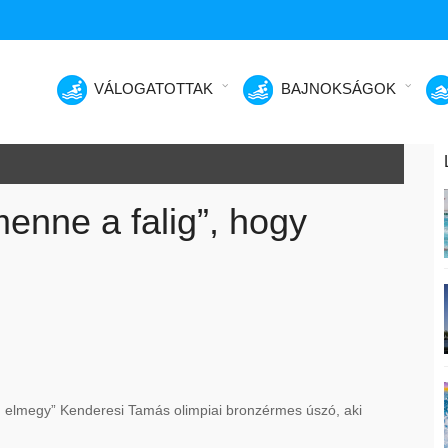
VÁLOGATOTTAK
BAJNOKSÁGOK
enne a falig”, hogy
alig elmegy” Kenderesi Tamás olimpiai bronzérmes úszó, aki