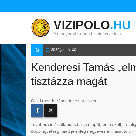
VIZIPOLO
.HU
A magyar vízilabda hivatalos oldala…
2025 január 30.
Kenderesi Tamás „elm
tisztázza magát
Oszd meg barátaiddal ezt a cikket!
Továbbra is ártatlannak tartja magát, és ha kell, „a f
doppingvétség miatt jelenleg négyéves eltiltását tölti.