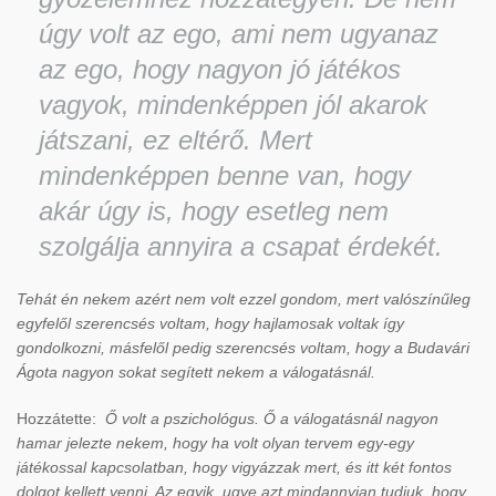
úgy volt az ego, ami nem ugyanaz
az ego, hogy nagyon jó játékos
vagyok, mindenképpen jól akarok
játszani, ez eltérő. Mert
mindenképpen benne van, hogy
akár úgy is, hogy esetleg nem
szolgálja annyira a csapat érdekét.
Tehát én nekem azért nem volt ezzel gondom, mert valószínűleg
egyfelől szerencsés voltam, hogy hajlamosak voltak így
gondolkozni, másfelől pedig szerencsés voltam, hogy a Budavári
Ágota nagyon sokat segített nekem a válogatásnál.
Hozzátette:
Ő volt a pszichológus. Ő a válogatásnál nagyon
hamar jelezte nekem, hogy ha volt olyan tervem egy-egy
játékossal kapcsolatban, hogy vigyázzak mert, és itt két fontos
dolgot kellett venni. Az egyik, ugye azt mindannyian tudjuk, hogy