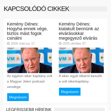
KAPCSOLÓDÓ CIKKEK
Kemény Dénes:
Kemény Dénes:
Hogyha ennek vége,
kialakult bennünk az
biztos mást fogok
elvárásokkal
csinálni
megegyező elvárás
2026 március 17.
2025 október 07.
Az egykori siker kapitány volt
A siker egyik titkáról beszélt
a Magyar Jelen podcast
a volt sikerkapitány.
vendége.
Megnézem
Megnézem
LEGFRISSEBB HÍREINK