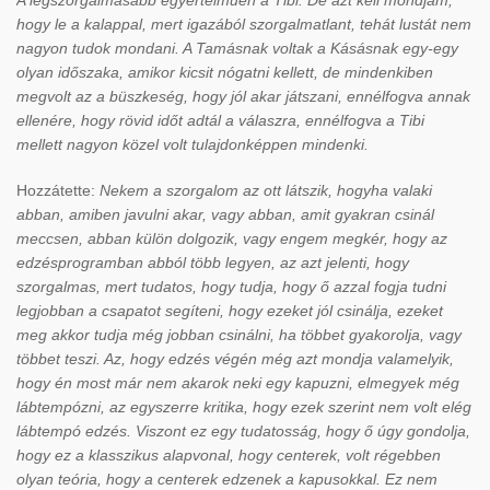
hogy le a kalappal, mert igazából szorgalmatlant, tehát lustát nem
nagyon tudok mondani. A Tamásnak voltak a Kásásnak egy-egy
olyan időszaka, amikor kicsit nógatni kellett, de mindenkiben
megvolt az a büszkeség, hogy jól akar játszani, ennélfogva annak
ellenére, hogy rövid időt adtál a válaszra, ennélfogva a Tibi
mellett nagyon közel volt tulajdonképpen mindenki.
Hozzátette:
Nekem a szorgalom az ott látszik, hogyha valaki
abban, amiben javulni akar, vagy abban, amit gyakran csinál
meccsen, abban külön dolgozik, vagy engem megkér, hogy az
edzésprogramban abból több legyen, az azt jelenti, hogy
szorgalmas, mert tudatos, hogy tudja, hogy ő azzal fogja tudni
legjobban a csapatot segíteni, hogy ezeket jól csinálja, ezeket
meg akkor tudja még jobban csinálni, ha többet gyakorolja, vagy
többet teszi. Az, hogy edzés végén még azt mondja valamelyik,
hogy én most már nem akarok neki egy kapuzni, elmegyek még
lábtempózni, az egyszerre kritika, hogy ezek szerint nem volt elég
lábtempó edzés. Viszont ez egy tudatosság, hogy ő úgy gondolja,
hogy ez a klasszikus alapvonal, hogy centerek, volt régebben
olyan teória, hogy a centerek edzenek a kapusokkal. Ez nem