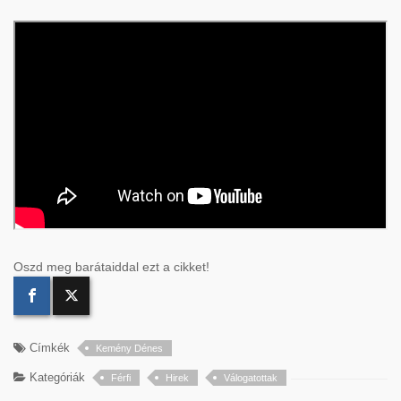
Oszd meg barátaiddal ezt a cikket!
Címkék
Kemény Dénes
Kategóriák
Férfi
Hirek
Válogatottak