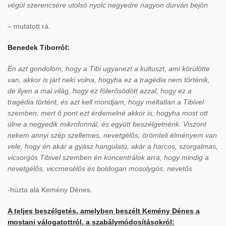
végül szerencsére utolsó nyolc negyedre nagyon durván bejön
– mutatott rá.
Benedek Tiborról:
Én azt gondolom, hogy a Tibi ugyanezt a kultuszt, ami körülötte
van, akkor is járt neki volna, hogyha ez a tragédia nem történik,
de ilyen a mai világ, hogy ez fölerősödött azzal, hogy ez a
tragédia történt, és azt kell mondjam, hogy méltatlan a Tibivel
szemben, mert ő pont ezt érdemelné akkor is, hogyha most ott
ülne a negyedik mikrofonnál, és együtt beszélgetnénk. Viszont
nekem annyi szép szellemes, nevetgélős, örömteli élményem van
vele, hogy én akár a gyász hangulatú, akár a harcos, szorgalmas,
vicsorgós Tibivel szemben én koncentrálok arra, hogy mindig a
nevetgélős, viccmesélős és boldogan mosolygós, nevetős
-húzta alá Kemény Dénes.
A teljes beszélgetés, amelyben beszélt Kemény Dénes a
mostani válogatottról, a szabálymódosításokról: