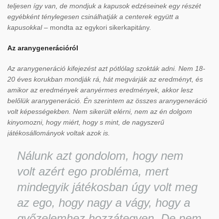
teljesen így van, de mondjuk a kapusok edzéseinek egy részét
egyébként ténylegesen csinálhatják a centerek együtt a
kapusokkal
– mondta az egykori sikerkapitány.
Az aranygenerációról
Az aranygeneráció kifejezést azt pótlólag szokták adni. Nem 18-
20 éves korukban mondják rá, hát megvárják az eredményt, és
amikor az eredmények aranyérmes eredmények, akkor lesz
belőlük aranygeneráció. Én szerintem az összes aranygeneráció
volt képességekben. Nem sikerült elérni, nem az én dolgom
kinyomozni, hogy miért, hogy s mint, de nagyszerű
játékosállományok voltak azok is.
Nálunk azt gondolom, hogy nem
volt azért ego probléma, mert
mindegyik játékosban úgy volt meg
az ego, hogy nagy a vágy, hogy a
győzelemhez hozzátegyen. De nem