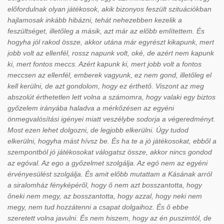
előfordulnak olyan játékosok, akik bizonyos feszült szituációkban
hajlamosak inkább hibázni, tehát nehezebben kezelik a
feszültséget, illetőleg a másik, azt már az előbb említettem. És
hogyha jól rakod össze, akkor utána már egyrészt kikapunk, mert
jobb volt az ellenfél, rossz napunk volt, oké, de azért nem kapunk
ki, mert fontos meccs. Azért kapunk ki, mert jobb volt a fontos
meccsen az ellenfél, emberek vagyunk, ez nem gond, illetőleg el
kell kerülni, de azt gondolom, hogy ez érthető. Viszont az meg
abszolút érthetetlen lett volna a számomra, hogy valaki egy biztos
győzelem irányába haladva a mérkőzésen az egyéni
önmegvalósítási igényei miatt veszélybe sodorja a végeredményt.
Most ezen lehet dolgozni, de legjobb elkerülni. Úgy tudod
elkerülni, hogyha mást hívsz be. És ha te a jó játékosokat, ebből a
szempontból jó játékosokat válogatsz össze, akkor nincs gondod
az egóval. Az ego a győzelmet szolgálja. Az egó nem az egyéni
érvényesülést szolgálja. És amit előbb mutattam a Kásának arról
a siralomház fényképéről, hogy ő nem azt bosszantotta, hogy
őneki nem megy, az bosszantotta, hogy azzal, hogy neki nem
megy, nem tud hozzátenni a csapat dolgaihoz. És ő ebbe
szeretett volna javulni. És nem hiszem, hogy az én puszimtól, de