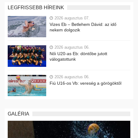
LEGFRISSEBB HÍREINK
2026 augusztus 07.
Vizes Eb – Betlehem Dávid: az idő
nekem dolgozik
2026 augusztus 06.
Női U20-as Eb: döntőbe jutott
válogatottunk
2026 augusztus 06.
Fiú U16-os Vb: vereség a görögöktől
GALÉRIA