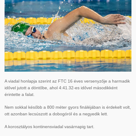
A viadal honlapja szerint az FTC 16 éves versenyzője a harmadik
idővel jutott a döntőbe, ahol 4:41.32-es idővel másodikként
érintette a falat.
Nem sokkal később a 800 méter gyors fináléjában is érdekelt volt,
ott azonban lecsúszott a dobogóról és a negyedik lett.
A korosztályos kontinensviadal vasárnapig tart.