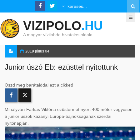
VIZIPOLO
.HU
A magyar vízilabda hivatalos oldala…
2019 július 04.
Junior úszó Eb: ezüsttel nyitottunk
Oszd meg barátaiddal ezt a cikket!
Mihályvári-Farkas Viktória ezüstérmet nyert 400 méter vegyesen
a junior úszók kazanyi Európa-bajnokságának szerdai
nyitónapján.