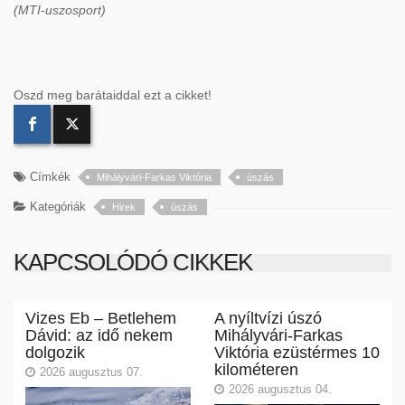
(MTI-uszosport)
Oszd meg barátaiddal ezt a cikket!
Címkék
Mihályvári-Farkas Viktória
úszás
Kategóriák
Hirek
úszás
KAPCSOLÓDÓ CIKKEK
Vizes Eb – Betlehem
A nyíltvízi úszó
Dávid: az idő nekem
Mihályvári-Farkas
dolgozik
Viktória ezüstérmes 10
kilométeren
2026 augusztus 07.
2026 augusztus 04.