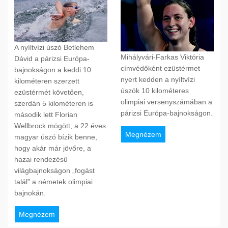
A nyíltvízi úszó Betlehem
Mihályvári-Farkas Viktória
Dávid a párizsi Európa-
címvédőként ezüstérmet
bajnokságon a keddi 10
nyert kedden a nyíltvízi
kilométeren szerzett
úszók 10 kilométeres
ezüstérmét követően,
olimpiai versenyszámában a
szerdán 5 kilométeren is
párizsi Európa-bajnokságon.
második lett Florian
Wellbrock mögött; a 22 éves
Megnézem
magyar úszó bízik benne,
hogy akár már jövőre, a
hazai rendezésű
világbajnokságon „fogást
talál” a németek olimpiai
bajnokán.
Megnézem