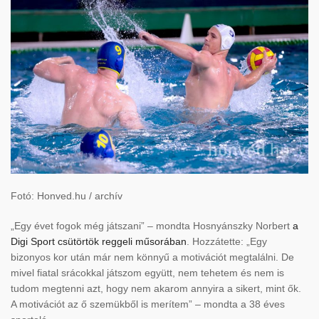
Fotó: Honved.hu / archív
„Egy évet fogok még játszani” – mondta Hosnyánszky Norbert
a
Digi Sport csütörtök reggeli műsorában
. Hozzátette: „Egy
bizonyos kor után már nem könnyű a motivációt megtalálni. De
mivel fiatal srácokkal játszom együtt, nem tehetem és nem is
tudom megtenni azt, hogy nem akarom annyira a sikert, mint ők.
A motivációt az ő szemükből is merítem” – mondta a 38 éves