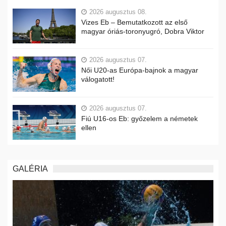
2026 augusztus 08.
Vizes Eb – Bemutatkozott az első
magyar óriás-toronyugró, Dobra Viktor
2026 augusztus 07.
Női U20-as Európa-bajnok a magyar
válogatott!
2026 augusztus 07.
Fiú U16-os Eb: győzelem a németek
ellen
GALÉRIA