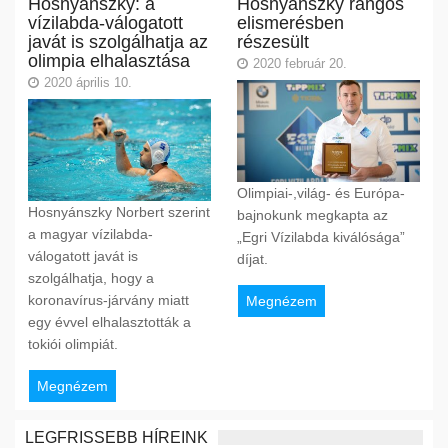
Hosnyánszky: a
Hosnyánszky rangos
vízilabda-válogatott
elismerésben
javát is szolgálhatja az
részesült
olimpia elhalasztása
2020 február 20.
2020 április 10.
Olimpiai-,világ- és Európa-
Hosnyánszky Norbert szerint
bajnokunk megkapta az
a magyar vízilabda-
„Egri Vízilabda kiválósága”
válogatott javát is
díjat.
szolgálhatja, hogy a
koronavírus-járvány miatt
Megnézem
egy évvel elhalasztották a
tokiói olimpiát.
Megnézem
LEGFRISSEBB HÍREINK