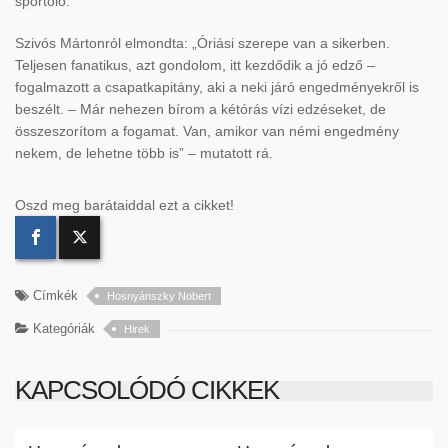
sportoló.
Szivós Mártonról elmondta: „Óriási szerepe van a sikerben.
Teljesen fanatikus, azt gondolom, itt kezdődik a jó edző –
fogalmazott a csapatkapitány, aki a neki járó engedményekről is
beszélt. – Már nehezen bírom a kétórás vízi edzéseket, de
összeszorítom a fogamat. Van, amikor van némi engedmény
nekem, de lehetne több is” – mutatott rá.
Oszd meg barátaiddal ezt a cikket!
Címkék
Hosnyánszky Nobert
Kategóriák
Hirek
KAPCSOLÓDÓ CIKKEK