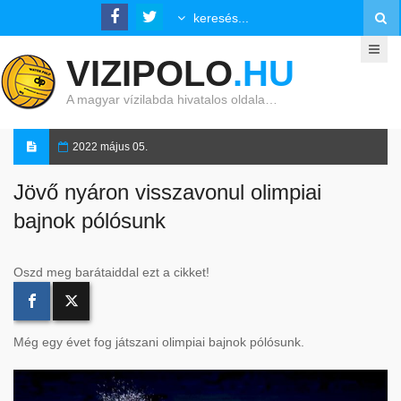
VIZIPOLO
.HU
A magyar vízilabda hivatalos oldala…
2022 május 05.
Jövő nyáron visszavonul olimpiai
bajnok pólósunk
Oszd meg barátaiddal ezt a cikket!
Még egy évet fog játszani olimpiai bajnok pólósunk.