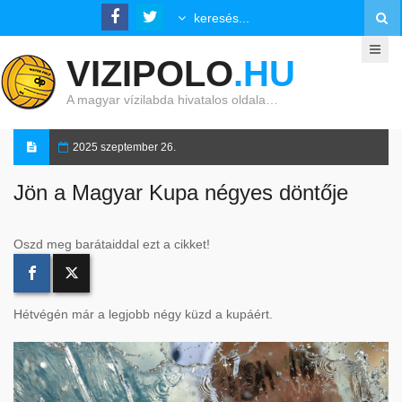
VIZIPOLO
.HU
A magyar vízilabda hivatalos oldala…
2025 szeptember 26.
Jön a Magyar Kupa négyes döntője
Oszd meg barátaiddal ezt a cikket!
Hétvégén már a legjobb négy küzd a kupáért.