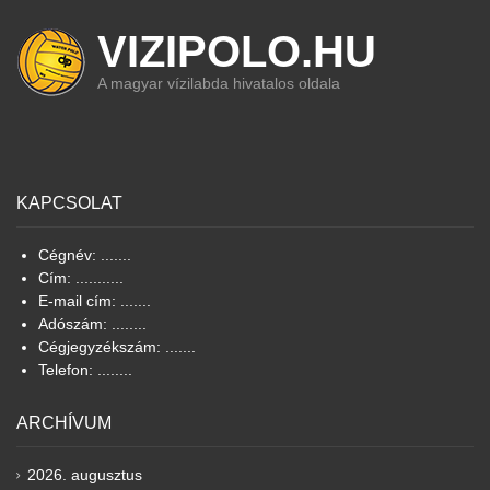
VIZIPOLO.HU
A magyar vízilabda hivatalos oldala
KAPCSOLAT
Cégnév: .......
Cím: ...........
E-mail cím: .......
Adószám: ........
Cégjegyzékszám: .......
Telefon: ........
ARCHÍVUM
2026. augusztus