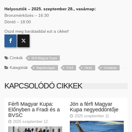
Helyosztók – 2025. szeptember 28., vasárnap:
Bronzmérkőzés – 16:30
Döntő – 18:00
Oszd meg barátaiddal ezt a cikket!
Címkék
férfi Magyar Kupa
Kategóriák
Bajnokságok
Férfi
Hirek
Vízilabda
KAPCSOLÓDÓ CIKKEK
Férfi Magyar Kupa:
Jön a férfi Magyar
Előnyben a Fradi és a
Kupa negyeddöntője
BVSC
2025 szeptember 11.
2025 szeptember 12.