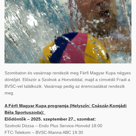
Szombaton és vasárnap rendezik meg Férfi Magyar Kupa négyes
döntőjét. Először a Szolnok a Honvéddal, majd a címvédő Fradi a
BVSC-vel találkozik. Vasárnap pedig az éremcsatákat rendezik
meg.
A Férfi Magyar Kupa programja (Helyszín: Császár-Komjádi
Béla Sportuszoda):
Elődöntők – 2025. szeptember 27., szombat:
Szolnoki Dózsa – Endo Plus Service-Honvéd 18:00
FTC-Telekom – BVSC-Manna ABC 19:30