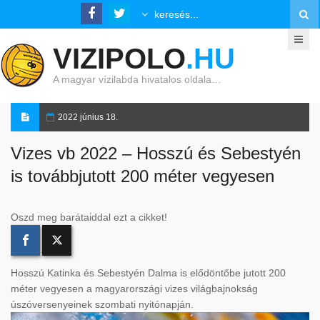
VIZIPOLO
.HU
A magyar vízilabda hivatalos oldala…
2022 június 18.
Vizes vb 2022 – Hosszú és Sebestyén
is továbbjutott 200 méter vegyesen
Oszd meg barátaiddal ezt a cikket!
Hosszú Katinka és Sebestyén Dalma is elődöntőbe jutott 200
méter vegyesen a magyarországi vizes világbajnokság
úszóversenyeinek szombati nyitónapján.