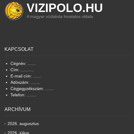
VIZIPOLO.HU
A magyar vízilabda hivatalos oldala
KAPCSOLAT
Cégnév: .......
Cím: ...........
E-mail cím: .......
Adószám: ........
Cégjegyzékszám: .......
Telefon: ........
ARCHÍVUM
2026. augusztus
2026. július