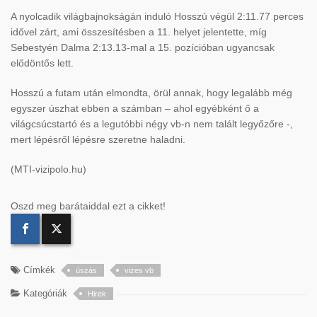
A nyolcadik világbajnokságán induló Hosszú végül 2:11.77 perces
idővel zárt, ami összesítésben a 11. helyet jelentette, míg
Sebestyén Dalma 2:13.13-mal a 15. pozícióban ugyancsak
elődöntős lett.
Hosszú a futam után elmondta, örül annak, hogy legalább még
egyszer úszhat ebben a számban – ahol egyébként ő a
világcsúcstartó és a legutóbbi négy vb-n nem talált legyőzőre -,
mert lépésről lépésre szeretne haladni.
(MTI-vizipolo.hu)
Oszd meg barátaiddal ezt a cikket!
Címkék
úszás
vizes vb
Kategóriák
Hirek