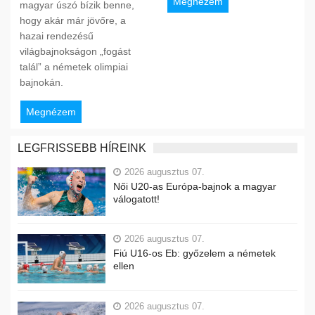
Megnézem
magyar úszó bízik benne,
hogy akár már jövőre, a
hazai rendezésű
világbajnokságon „fogást
talál” a németek olimpiai
bajnokán.
Megnézem
LEGFRISSEBB HÍREINK
2026 augusztus 07.
Női U20-as Európa-bajnok a magyar
válogatott!
2026 augusztus 07.
Fiú U16-os Eb: győzelem a németek
ellen
2026 augusztus 07.