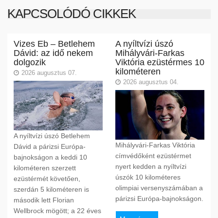
KAPCSOLÓDÓ CIKKEK
Vizes Eb – Betlehem
A nyíltvízi úszó
Dávid: az idő nekem
Mihályvári-Farkas
dolgozik
Viktória ezüstérmes 10
kilométeren
2026 augusztus 07.
2026 augusztus 04.
A nyíltvízi úszó Betlehem
Mihályvári-Farkas Viktória
Dávid a párizsi Európa-
címvédőként ezüstérmet
bajnokságon a keddi 10
nyert kedden a nyíltvízi
kilométeren szerzett
úszók 10 kilométeres
ezüstérmét követően,
olimpiai versenyszámában a
szerdán 5 kilométeren is
párizsi Európa-bajnokságon.
második lett Florian
Wellbrock mögött; a 22 éves