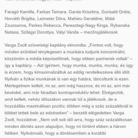
Faragó Kamilla, Farkas Tamara, Garda Krisztina, Gurisatti Gréta,
Horváth Brigitta, Leimeter Dóra, Mahieu Geraldine, Máté
Zsuzsanna, Parkes Rebecca, Peresztegi-Nagy Kinga, Rybanska
Natasa, Szilágyi Dorottya, Vályi Vanda – mezőnyjátékosok
Varga Zsolt szövetségi kapitány elmondta: „Fontos volt, hogy
minden erőnkkel ténylegesen a munkára tudjunk koncentrálni,
köszönöm a média képviselőinek, hogy ebben partnerek voltak” –
így a kapitány. – Azt ígértem, hogy munka, munka, munka, és úgy
is érzem, hogy kimaximalizáltuk az eddig rendelkezésre álló időt.
Nyilván a fizikai munkának is van egy határa, táncoltunk is ezen.
Mérlegelnem kellett, mi az, ami még hasznos, és mi az, ami már
kevésbé, ami már fáradtan kontraproduktív lehet. Elvégeztük,
amit kellett, nehéz időszakon vannak túl a játékosok, de a
hozzáállás maximálisan pozitív, többen még a száz százaléknál is
többet tettek bele az edzéseken” – beszélt elégedetten Varga
Zsolt, hozzátéve: „Nem volt sok idő arra, hogy száz százalékosan
minden döntés azon alapuljon, hogy mi történt ebben a három
hétben. Nyilvánvaló, hogy a döntésemben a korábbi