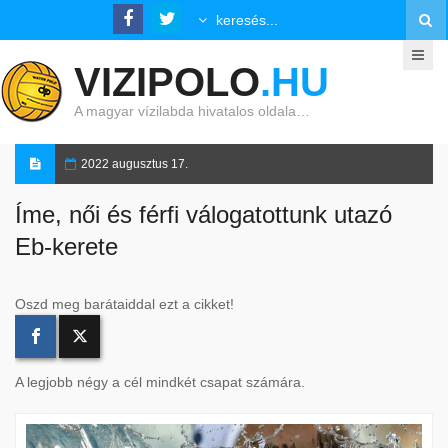
VIZIPOLO
.HU
A magyar vízilabda hivatalos oldala…
2022 augusztus 17.
Íme, női és férfi válogatottunk utazó
Eb-kerete
Oszd meg barátaiddal ezt a cikket!
A legjobb négy a cél mindkét csapat számára.