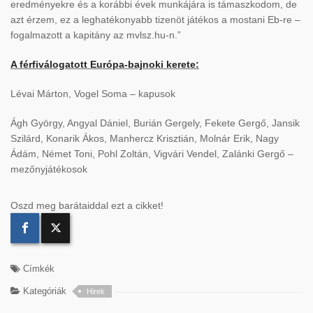
eredményekre és a korábbi évek munkájára is támaszkodom, de
azt érzem, ez a leghatékonyabb tizenöt játékos a mostani Eb-re –
fogalmazott a kapitány az mvlsz.hu-n.”
A férfiválogatott Európa-bajnoki kerete:
Lévai Márton, Vogel Soma – kapusok
Ágh György, Angyal Dániel, Burián Gergely, Fekete Gergő, Jansik
Szilárd, Konarik Ákos, Manhercz Krisztián, Molnár Erik, Nagy
Ádám, Német Toni, Pohl Zoltán, Vigvári Vendel, Zalánki Gergő –
mezőnyjátékosok
Oszd meg barátaiddal ezt a cikket!
Címkék
Kategóriák
Hirek