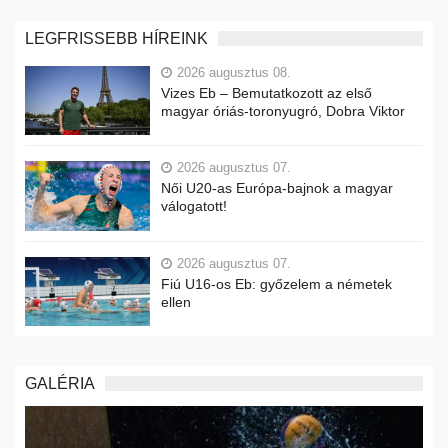
LEGFRISSEBB HÍREINK
2026 augusztus 08.
Vizes Eb – Bemutatkozott az első
magyar óriás-toronyugró, Dobra Viktor
2026 augusztus 07.
Női U20-as Európa-bajnok a magyar
válogatott!
2026 augusztus 07.
Fiú U16-os Eb: győzelem a németek
ellen
GALÉRIA