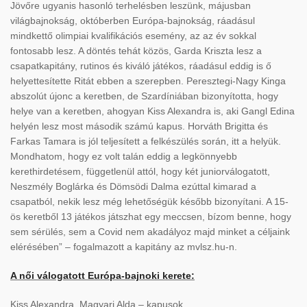
Jövőre ugyanis hasonló terhelésben leszünk, májusban
világbajnokság, októberben Európa-bajnokság, ráadásul
mindkettő olimpiai kvalifikációs esemény, az az év sokkal
fontosabb lesz. A döntés tehát közös, Garda Kriszta lesz a
csapatkapitány, rutinos és kiváló játékos, ráadásul eddig is ő
helyettesítette Ritát ebben a szerepben. Peresztegi-Nagy Kinga
abszolút újonc a keretben, de Szardíniában bizonyította, hogy
helye van a keretben, ahogyan Kiss Alexandra is, aki Gangl Edina
helyén lesz most második számú kapus. Horváth Brigitta és
Farkas Tamara is jól teljesített a felkészülés során, itt a helyük.
Mondhatom, hogy ez volt talán eddig a legkönnyebb
kerethirdetésem, függetlenül attól, hogy két juniorválogatott,
Neszmély Boglárka és Dömsödi Dalma ezúttal kimarad a
csapatból, nekik lesz még lehetőségük később bizonyítani. A 15-
ös keretből 13 játékos játszhat egy meccsen, bízom benne, hogy
sem sérülés, sem a Covid nem akadályoz majd minket a céljaink
elérésében” – fogalmazott a kapitány az mvlsz.hu-n.
A női válogatott Európa-bajnoki kerete:
Kiss Alexandra, Magyari Alda – kapusok