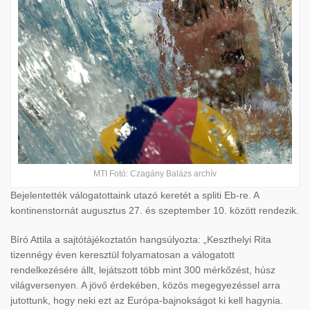
MTI Fotó: Czagány Balázs archív
Bejelentették válogatottaink utazó keretét a spliti Eb-re. A
kontinenstornát augusztus 27. és szeptember 10. között rendezik.
Bíró Attila a sajtótájékoztatón hangsúlyozta: „Keszthelyi Rita
tizennégy éven keresztül folyamatosan a válogatott
rendelkezésére állt, lejátszott több mint 300 mérkőzést, húsz
világversenyen. A jövő érdekében, közös megegyezéssel arra
jutottunk, hogy neki ezt az Európa-bajnokságot ki kell hagynia.