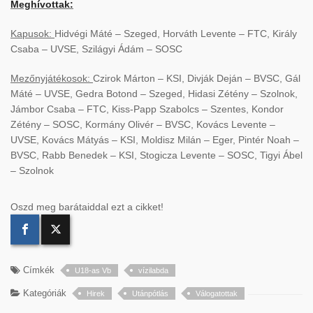
Meghívottak:
Kapusok:
Hidvégi Máté – Szeged, Horváth Levente – FTC, Király
Csaba – UVSE, Szilágyi Ádám – SOSC
Mezőnyjátékosok:
Czirok Márton – KSI, Divják Deján – BVSC, Gál
Máté – UVSE, Gedra Botond – Szeged, Hidasi Zétény – Szolnok,
Jámbor Csaba – FTC, Kiss-Papp Szabolcs – Szentes, Kondor
Zétény – SOSC, Kormány Olivér – BVSC, Kovács Levente –
UVSE, Kovács Mátyás – KSI, Moldisz Milán – Eger, Pintér Noah –
BVSC, Rabb Benedek – KSI, Stogicza Levente – SOSC, Tigyi Ábel
– Szolnok
Oszd meg barátaiddal ezt a cikket!
Címkék
U18-as Vb
vízilabda
Kategóriák
Hirek
Utánpótlás
Válogatottak