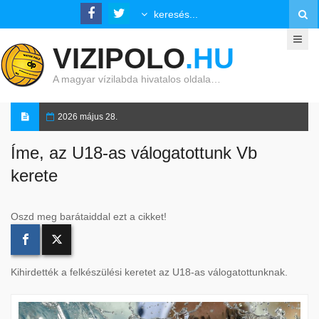
VIZIPOLO
.HU
A magyar vízilabda hivatalos oldala…
2026 május 28.
Íme, az U18-as válogatottunk Vb
kerete
Oszd meg barátaiddal ezt a cikket!
Kihirdették a felkészülési keretet az U18-as válogatottunknak.