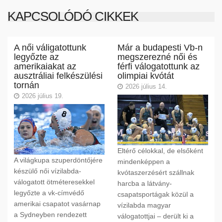
KAPCSOLÓDÓ CIKKEK
A női váligatottunk
Már a budapesti Vb-n
legyőzte az
megszerezné női és
amerikaiakat az
férfi válogatottunk az
ausztráliai felkészülési
olimpiai kvótát
tornán
2026 július 14.
2026 július 19.
Eltérő célokkal, de elsőként
A világkupa szuperdöntőjére
mindenképpen a
készülő női vízilabda-
kvótaszerzésért szállnak
válogatott ötméteresekkel
harcba a látvány-
legyőzte a vk-címvédő
csapatsportágak közül a
amerikai csapatot vasárnap
vízilabda magyar
a Sydneyben rendezett
válogatottjai – derült ki a