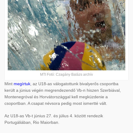
MTI Fotó: Czagány Balázs archív
Mint
megírtuk
, az U18-as válogatottunk bivalyerős csoportba
került a június végén megrendezendő Vb-n hiszen Szerbiával,
Montenegróval és Horvátországgal kell megküzdenie a
csoportban. A csapat névsora pedig most ismertté vált.
Az U18-as Vb-t június 27. és július 4. között rendezik
Portugáliában, Rio Maiorban.