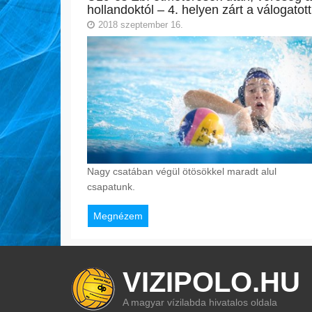
hollandoktól – 4. helyen zárt a válogatott
2018 szeptember 16.
Nagy csatában végül ötösökkel maradt alul
csapatunk.
Megnézem
VIZIPOLO.HU
A magyar vízilabda hivatalos oldala