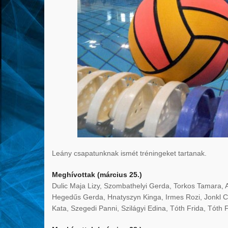
Leány csapatunknak ismét tréningeket tartanak.
Meghívottak (március 25.)
Dulic Maja Lizy, Szombathelyi Gerda, Torkos Tamara, 
Hegedűs Gerda, Hnatyszyn Kinga, Irmes Rozi, Jonkl C
Kata, Szegedi Panni, Szilágyi Edina, Tóth Frida, Tóth