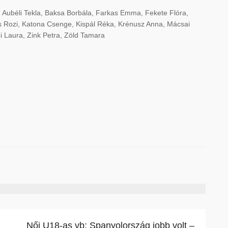
 Aubéli Tekla, Baksa Borbála, Farkas Emma, Fekete Flóra,
es Rozi, Katona Csenge, Kispál Réka, Krénusz Anna, Mácsai
zi Laura, Zink Petra, Zöld Tamara
Női U18-as vb: Spanyolország jobb volt –