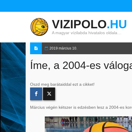
VIZIPOLO
.HU
A magyar vízilabda hivatalos oldala…
2019 március 10.
Íme, a 2004-es válog
Oszd meg barátaiddal ezt a cikket!
Március végén kétszer is edzésben lesz a 2004-es koro