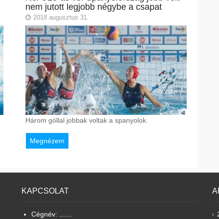
nem jutott legjobb négybe a csapat
2018 augusztus 31.
Három góllal jobbak voltak a spanyolok.
Megnézem
KAPCSOLAT
A
Cégnév: .......