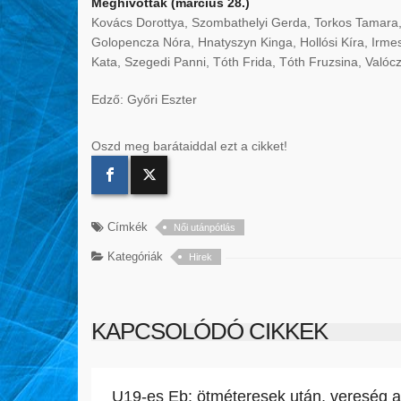
Meghívottak (március 28.)
Kovács Dorottya, Szombathelyi Gerda, Torkos Tamara,
Golopencza Nóra, Hnatyszyn Kinga, Hollósi Kíra, Irm
Kata, Szegedi Panni, Tóth Frida, Tóth Fruzsina, Valóc
Edző: Győri Eszter
Oszd meg barátaiddal ezt a cikket!
Címkék
Női utánpótlás
Kategóriák
Hirek
KAPCSOLÓDÓ CIKKEK
U19-es Eb: ötméteresek után, vereség a