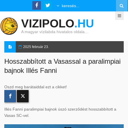
VIZIPOLO
.HU
A magyar vízilabda hivatalos oldala…
2025 február 23.
Hosszabbított a Vasassal a paralimpiai
bajnok Illés Fanni
Oszd meg barátaiddal ezt a cikket!
Illés Fanni paralimpiai bajnok úszó szerződést hosszabbított a
Vasas SC-vel.