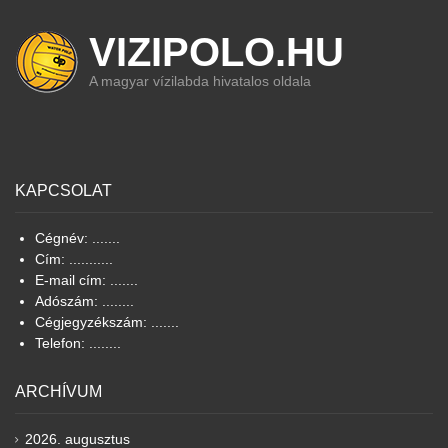
VIZIPOLO.HU
A magyar vízilabda hivatalos oldala
KAPCSOLAT
Cégnév: .......
Cím: ...........
E-mail cím: .......
Adószám: ........
Cégjegyzékszám: .......
Telefon: ........
ARCHÍVUM
2026. augusztus