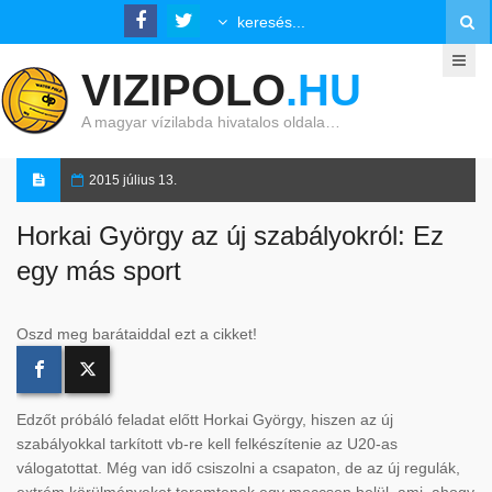
VIZIPOLO
.HU
A magyar vízilabda hivatalos oldala…
2015 július 13.
Horkai György az új szabályokról: Ez
egy más sport
Oszd meg barátaiddal ezt a cikket!
Edzőt próbáló feladat előtt Horkai György, hiszen az új
szabályokkal tarkított vb-re kell felkészítenie az U20-as
válogatottat. Még van idő csiszolni a csapaton, de az új regulák,