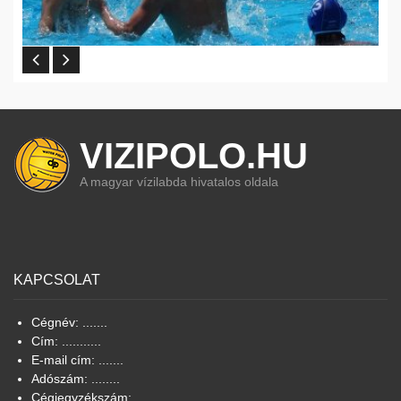
VIZIPOLO.HU
A magyar vízilabda hivatalos oldala
KAPCSOLAT
Cégnév: .......
Cím: ...........
E-mail cím: .......
Adószám: ........
Cégjegyzékszám: .......