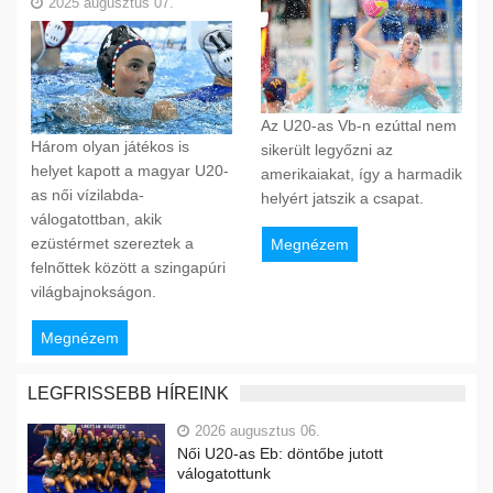
2025 augusztus 07.
Az U20-as Vb-n ezúttal nem
Három olyan játékos is
sikerült legyőzni az
helyet kapott a magyar U20-
amerikaiakat, így a harmadik
as női vízilabda-
helyért jatszik a csapat.
válogatottban, akik
ezüstérmet szereztek a
Megnézem
felnőttek között a szingapúri
világbajnokságon.
Megnézem
LEGFRISSEBB HÍREINK
2026 augusztus 06.
Női U20-as Eb: döntőbe jutott
válogatottunk