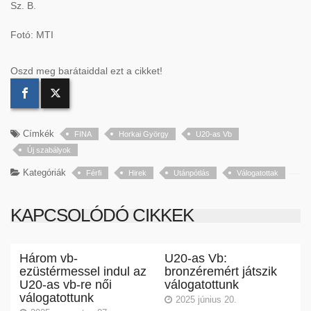
Sz. B.
Fotó: MTI
Oszd meg barátaiddal ezt a cikket!
Címkék
FINA
Horkai György
U20-as Vb
Új szabályok
Kategóriák
Férfi
Hirek
Utánpótlás
Válogatottak
KAPCSOLÓDÓ CIKKEK
Három vb-
U20-as Vb:
ezüstérmessel indul az
bronzéremért játszik
U20-as vb-re női
válogatottunk
válogatottunk
2025 június 20.