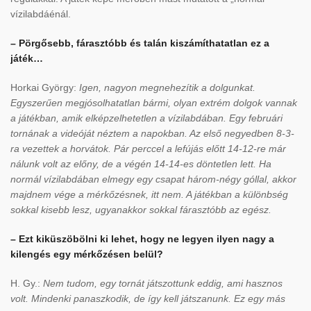
vízilabdáénál.
– Pörgősebb, fárasztóbb és talán kiszámíthatatlan ez a
játék…
Horkai György:
Igen, nagyon megnehezítik a dolgunkat.
Egyszerűen megjósolhatatlan bármi, olyan extrém dolgok vannak
a játékban, amik elképzelhetetlen a vízilabdában. Egy februári
tornának a videóját néztem a napokban. Az első negyedben 8-3-
ra vezettek a horvátok. Pár perccel a lefújás előtt 14-12-re már
nálunk volt az előny, de a végén 14-14-es döntetlen lett. Ha
normál vízilabdában elmegy egy csapat három-négy góllal, akkor
majdnem vége a mérkőzésnek, itt nem. A játékban a különbség
sokkal kisebb lesz, ugyanakkor sokkal fárasztóbb az egész.
– Ezt kiküszöbölni ki lehet, hogy ne legyen ilyen nagy a
kilengés egy mérkőzésen belül?
H. Gy.:
Nem tudom, egy tornát játszottunk eddig, ami hasznos
volt. Mindenki panaszkodik, de így kell játszanunk. Ez egy más