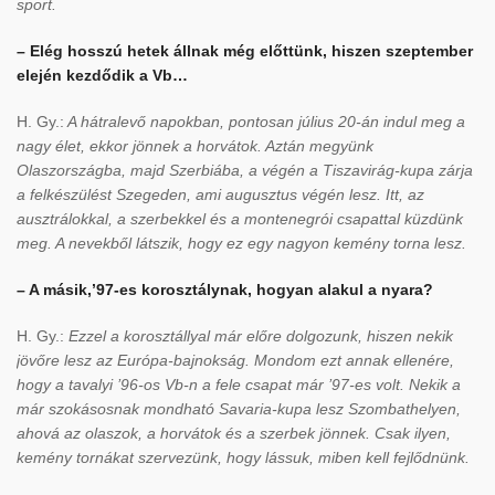
sport.
– Elég hosszú hetek állnak még előttünk, hiszen szeptember
elején kezdődik a Vb…
H. Gy.:
A hátralevő napokban, pontosan július 20-án indul meg a
nagy élet, ekkor jönnek a horvátok. Aztán megyünk
Olaszországba, majd Szerbiába, a végén a Tiszavirág-kupa zárja
a felkészülést Szegeden, ami augusztus végén lesz. Itt, az
ausztrálokkal, a szerbekkel és a montenegrói csapattal küzdünk
meg. A nevekből látszik, hogy ez egy nagyon kemény torna lesz.
– A másik,’97-es korosztálynak, hogyan alakul a nyara?
H. Gy.:
Ezzel a korosztállyal már előre dolgozunk, hiszen nekik
jövőre lesz az Európa-bajnokság. Mondom ezt annak ellenére,
hogy a tavalyi ’96-os Vb-n a fele csapat már ’97-es volt. Nekik a
már szokásosnak mondható Savaria-kupa lesz Szombathelyen,
ahová az olaszok, a horvátok és a szerbek jönnek. Csak ilyen,
kemény tornákat szervezünk, hogy lássuk, miben kell fejlődnünk.