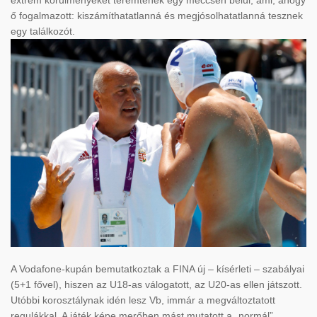
extrém körülményeket teremtenek egy meccsen belül, ami, ahogy
ő fogalmazott: kiszámíthatatlanná és megjósolhatatlanná tesznek
egy találkozót.
A Vodafone-kupán bemutatkoztak a FINA új – kísérleti – szabályai
(5+1 fővel), hiszen az U18-as válogatott, az U20-as ellen játszott.
Utóbbi korosztálynak idén lesz Vb, immár a megváltoztatott
regulákkal. A játék képe merőben mást mutatott a „normál”