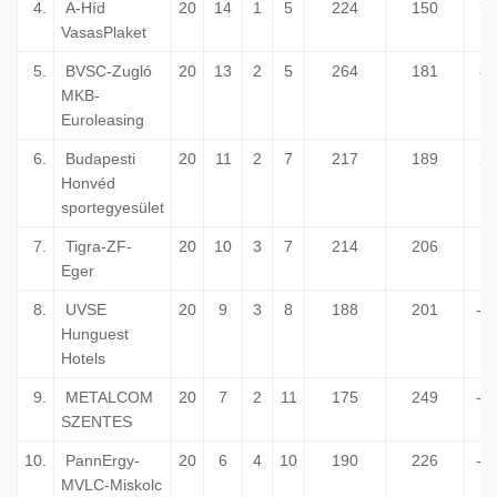
4.
A-Híd
20
14
1
5
224
150
74
VasasPlaket
5.
BVSC-Zugló
20
13
2
5
264
181
83
MKB-
Euroleasing
6.
Budapesti
20
11
2
7
217
189
28
Honvéd
sportegyesület
7.
Tigra-ZF-
20
10
3
7
214
206
8
Eger
8.
UVSE
20
9
3
8
188
201
-1
Hunguest
Hotels
9.
METALCOM
20
7
2
11
175
249
-7
SZENTES
10.
PannErgy-
20
6
4
10
190
226
-3
MVLC-Miskolc