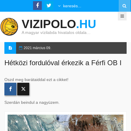
VIZIPOLO
.HU
A magyar vízilabda hivatalos oldala…
2021 március 09.
Hétközi fordulóval érkezik a Férfi OB I
Oszd meg barátaiddal ezt a cikket!
Szerdán beindul a nagyüzem.