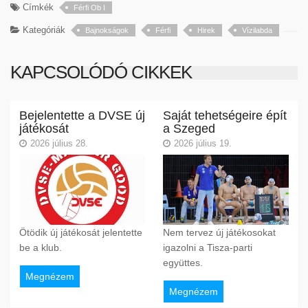
Címkék
Férfi Ob I
Kategóriák
Bajnokságok
Férfi
Hirek
Vízilabda
KAPCSOLÓDÓ CIKKEK
Bejelentette a DVSE új
Saját tehetségeire épít
játékosát
a Szeged
2026 július 28.
2026 július 19.
Ötödik új játékosát jelentette
Nem tervez új játékosokat
be a klub.
igazolni a Tisza-parti
együttes.
Megnézem
Megnézem