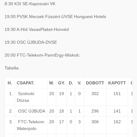
8:30 KSI SE-Kaposvári VK
19:00 PVSK Mecsek Füszért-UVSE Hunguest Hotels
19:30 A-Híd VasasPlaket-Honvéd
19:30 OSC ÚJBUDA-DVSE
20:00 FTC-Telekom-PannErgy-Miskolc
Tabella:
H.
CSAPAT.
M.
GY.
D.
V.
DOBOTT
KAPOTT
GK
1.
Szolnoki
20
19
1
0
302
151
15
Dózsa
2.
OSC ÚJBUDA
20
18
1
1
296
141
15
3.
FTC-Telekom
20
17
0
3
306
162
14
Waterpolo