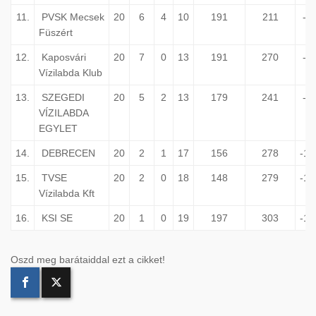
11.
PVSK Mecsek
20
6
4
10
191
211
-2
Füszért
12.
Kaposvári
20
7
0
13
191
270
-7
Vízilabda Klub
13.
SZEGEDI
20
5
2
13
179
241
-6
VÍZILABDA
EGYLET
14.
DEBRECEN
20
2
1
17
156
278
-12
15.
TVSE
20
2
0
18
148
279
-13
Vízilabda Kft
16.
KSI SE
20
1
0
19
197
303
-10
Oszd meg barátaiddal ezt a cikket!