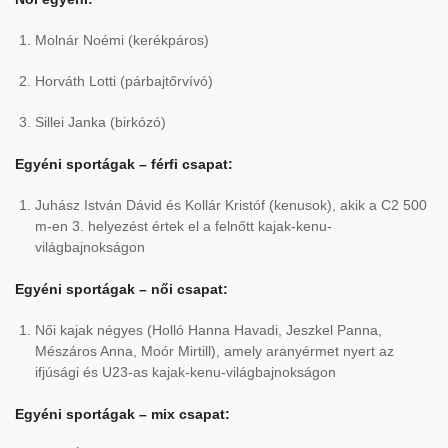
Molnár Noémi (kerékpáros)
Horváth Lotti (párbajtőrvívó)
Sillei Janka (birkózó)
Egyéni sportágak – férfi csapat:
Juhász István Dávid és Kollár Kristóf (kenusok), akik a C2 500
m-en 3. helyezést értek el a felnőtt kajak-kenu-
világbajnokságon
Egyéni sportágak – női csapat:
Női kajak négyes (Holló Hanna Havadi, Jeszkel Panna,
Mészáros Anna, Moór Mirtill), amely aranyérmet nyert az
ifjúsági és U23-as kajak-kenu-világbajnokságon
Egyéni sportágak – mix csapat: