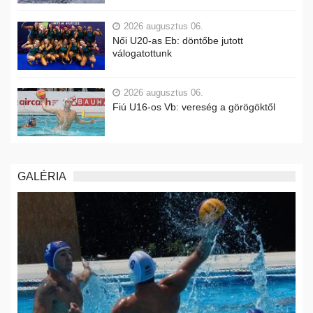
2026 augusztus 06.
Női U20-as Eb: döntőbe jutott
válogatottunk
2026 augusztus 06.
Fiú U16-os Vb: vereség a görögöktől
GALÉRIA