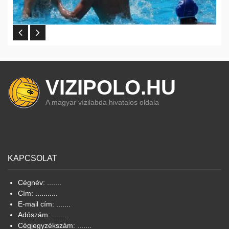
VIZIPOLO.HU
A magyar vízilabda hivatalos oldala
KAPCSOLAT
Cégnév: .......
Cím: ...........
E-mail cím: .......
Adószám: ........
Cégjegyzékszám: .......