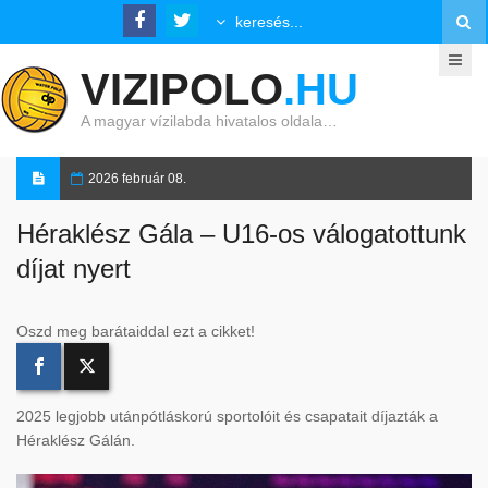
VIZIPOLO
.HU
A magyar vízilabda hivatalos oldala…
2026 február 08.
Héraklész Gála – U16-os válogatottunk
díjat nyert
Oszd meg barátaiddal ezt a cikket!
2025 legjobb utánpótláskorú sportolóit és csapatait díjazták a
Héraklész Gálán.