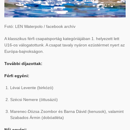
Fotó: LEN Waterpolo / facebook archív
A klasszikus férfi csapatsportág kategóriájában 1. helyezett lett
U16-os válogatottunk. A csapat tavaly nyáron ezüstérmet nyert az
Európa-bajnokságon.
További díjazottak:
Férfi egyéni:
Lévai Levente (birkózó)
Szécsi Nemere (öttusázó)
Marenec-Dózsa Zsombor és Barna Dávid (kenusok), valamint
Szabados Ármin (dobóatléta)
Női egyéni: