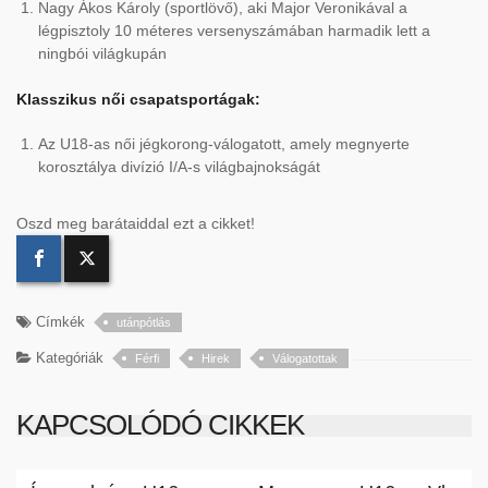
Nagy Ákos Károly (sportlövő), aki Major Veronikával a
légpisztoly 10 méteres versenyszámában harmadik lett a
ningbói világkupán
Klasszikus női csapatsportágak:
Az U18-as női jégkorong-válogatott, amely megnyerte
korosztálya divízió I/A-s világbajnokságát
Oszd meg barátaiddal ezt a cikket!
Címkék
utánpótlás
Kategóriák
Férfi
Hirek
Válogatottak
KAPCSOLÓDÓ CIKKEK