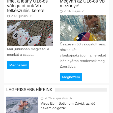
Íme, a leány U16-os
Megvan az U16-os Vb
válogatottunk Vb
mezőnye!
felkészülési kerete
2026 május 23.
2026 június 03.
Összesen 60 válogatott vesz
Már júniusban megkezdi a
részt a két
munkát a csapat.
világbajnokságon, amelyeket
idén nyáron rendeznek meg
Megnézem
Zágrábban.
Megnézem
LEGFRISSEBB HÍREINK
2026 augusztus 07.
Vizes Eb – Betlehem Dávid: az idő
nekem dolgozik