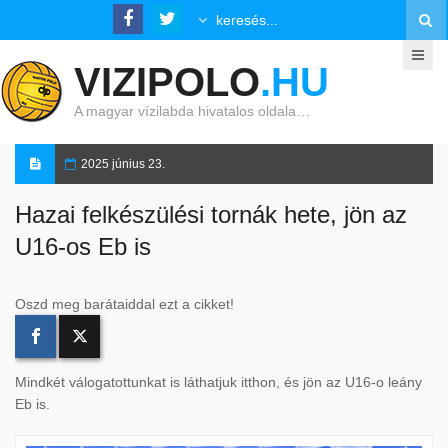
VIZIPOLO
.HU
A magyar vízilabda hivatalos oldala…
2025 június 23.
Hazai felkészülési tornák hete, jön az
U16-os Eb is
Oszd meg barátaiddal ezt a cikket!
Mindkét válogatottunkat is láthatjuk itthon, és jön az U16-o leány
Eb is.