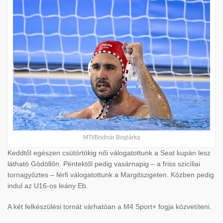
MTI/Bodnár Boglárka
Keddtől egészen csütörtökig női válogatottunk a Seat kupán lesz
látható Gödöllőn. Péntektől pedig vasárnapig – a friss szicíliai
tornagyőztes – férfi válogatottunk a Margitszigeten. Közben pedig
indul az U16-os leány Eb.
A két felkészülési tornát várhatóan a M4 Sport+ fogja közvetíteni.