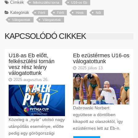
Címkék
felkészülési torna
U16-os Eb
Kategóriák
Férfi
Férfi
Hirek
Női
Válogatottak
Válogatottak
KAPCSOLÓDÓ CIKKEK
U18-as Eb előtt,
Eb ezüstérmes U16-os
felkészülési tornán
válogatottunk
vesz rész leány
2025 július 13.
válogatottunk
2025 augusztus 26.
Dabrowski Norbert
együttese a döntőben
Közeleg a „nyár” utolsó nagy
kikapott az olaszoktól, így
utánpótlás eseménye, előtte
ezüstérmes lett az Eb-n.
pedig egy görögországi