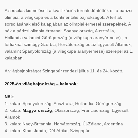
A sorsolás kiemeléseit a kvalifikációs tornák döntötték el, a párizsi
olimpia, a világkupa és a kontinentális bajnokságok. A férfiak
sorsolásának első kalapjában az olimpiai érmesei szerepelnek. A
nők a párizsi olimpia érmesei: Spanyolország, Ausztrália,
Hollandia valamint Görögország (a világkupa aranyérmese)-, a
férfiaknál szintúgy Szerbia, Horvátország és az Egyesült Államok,
valamint Spanyolország (a világkupa aranyérmese) szerepel az 1.
kalapban.
A világbajnokságot Szingapúr rendezi július 11. és 24. között.
2025-ös világbajnokság – kalapok:
Nők:
1. kalap: Spanyolország, Ausztrália, Hollandia, Görögország
2. kalap:
Magyarország
, Olaszország, Franciaország, Egyesült
Államok
3. kalap: Nagy-Britannia, Horvátország, Új-Zéland, Argentína
4. kalap: Kína, Japán, Dél-Afrika, Szingapúr