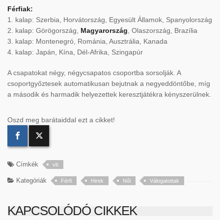
Férfiak:
1. kalap: Szerbia, Horvátország, Egyesült Államok, Spanyolország
2. kalap: Görögország,
Magyarország
, Olaszország, Brazília
3. kalap: Montenegró, Románia, Ausztrália, Kanada
4. kalap: Japán, Kína, Dél-Afrika, Szingapúr
A csapatokat négy, négycsapatos csoportba sorsolják. A
csoportgyőztesek automatikusan bejutnak a negyeddöntőbe, míg
a második és harmadik helyezettek keresztjátékra kényszerülnek.
Oszd meg barátaiddal ezt a cikket!
Címkék
vb
Kategóriák
Férfi
Hirek
Női
Válogatottak
KAPCSOLÓDÓ CIKKEK