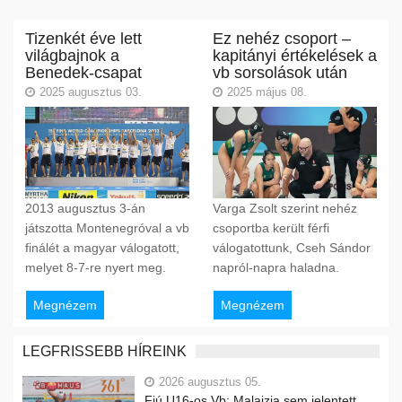
Tizenkét éve lett
Ez nehéz csoport –
világbajnok a
kapitányi értékelések a
Benedek-csapat
vb sorsolások után
2025 augusztus 03.
2025 május 08.
2013 augusztus 3-án
Varga Zsolt szerint nehéz
játszotta Montenegróval a vb
csoportba került férfi
finálét a magyar válogatott,
válogatottunk, Cseh Sándor
melyet 8-7-re nyert meg.
napról-napra haladna.
Megnézem
Megnézem
LEGFRISSEBB HÍREINK
2026 augusztus 05.
Fiú U16-os Vb: Malajzia sem jelentett