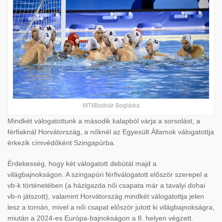
MTI/Bodnár Boglárka
Mindkét válogatottunk a második kalapból várja a sorsolást, a
férfiaknál Horvátország, a nőknél az Egyesült Államok válogatottja
érkezik címvédőként Szingapúrba.
Érdekesség, hogy két válogatott debütál majd a
világbajnokságon. A szingapúri férfiválogatott először szerepel a
vb-k történetében (a házigazda női csapata már a tavalyi dohai
vb-n játszott), valamint Horvátország mindkét válogatottja jelen
lesz a tornán, mivel a női csapat először jutott ki világbajnokságra,
miután a 2024-es Európa-bajnokságon a 8. helyen végzett.