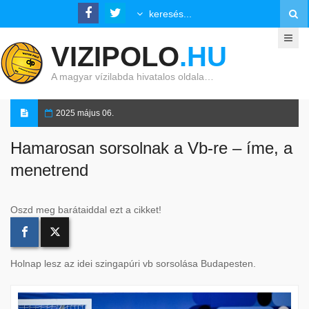
VIZIPOLO
.HU
A magyar vízilabda hivatalos oldala…
2025 május 06.
Hamarosan sorsolnak a Vb-re – íme, a
menetrend
Oszd meg barátaiddal ezt a cikket!
Holnap lesz az idei szingapúri vb sorsolása Budapesten.