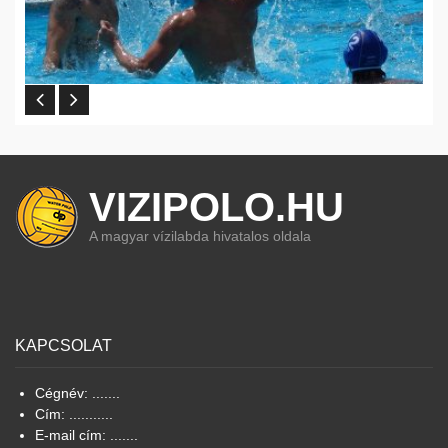
VIZIPOLO.HU
A magyar vízilabda hivatalos oldala
KAPCSOLAT
Cégnév: .......
Cím: ...........
E-mail cím: .......