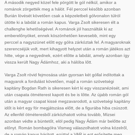
A második negyed közel fele pörgött le gól nélkül, amikor a
románok zörgették meg a hálót. Fél perccel később azonban
Burián lövését követően csak a képzeletbeli gólvonalon túlról
ütötte ki a labdát a román kapus. Varga Zsolt sikeresen élt a
challenghe lehetőségével. A románok jól használták ki az
emberelőnyöket, ennek köszönhetően kevesebb, mint egy
perccel a nagyszünet előtt egy gólra zárkóztak fel. A magyaroknak
szerencséjük volt, mert kihagyott helyzet után a román játékos azt
hitte, vége a negyednek, ezért előtte a labdát, amely azonban így
vissza került Nagy Ádámhoz, aki a hálóba lőtt.
Varga Zsolt rövid fejmosása után gyorsan két góllal indítottak a
magyarok a fordulást követően, majd a román szövetségi
kapitány Bogdan Rath is sikeresen kért ki egy visszanézését, ami
után csapata ötméterest kapott és be is lőtte. Az újabb román gól
után a magyar csapat kissé megzavarodott, a szövetségi kapitány
időt is kért egy fór megjátszása előtt, de a figurába hiba csúszott.
Az ellenfél ötméteresből zárkózhatott volna tovább, Mizsei
azonban védte a büntetőt, elöl pedig Nagy Ádám már belőtte az
előnyt. Román bombagólra Vismeg válaszolhatott volna közelről,
de a román kapus hárított, ezúttal a VAR is ezt erősítette meg