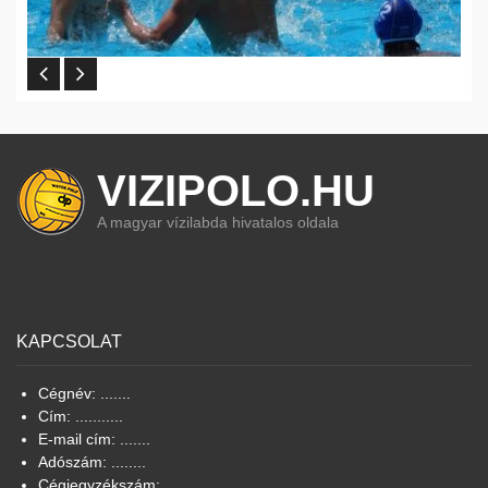
VIZIPOLO.HU
A magyar vízilabda hivatalos oldala
KAPCSOLAT
Cégnév: .......
Cím: ...........
E-mail cím: .......
Adószám: ........
Cégjegyzékszám: .......