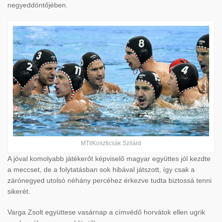
negyeddöntőjében.
MTI/Koszticsák Szilárd
A jóval komolyabb játékerőt képviselő magyar együttes jól kezdte
a meccset, de a folytatásban sok hibával játszott, így csak a
zárónegyed utolsó néhány percéhez érkezve tudta biztossá tenni
sikerét.
Varga Zsolt együttese vasárnap a címvédő horvátok ellen ugrik