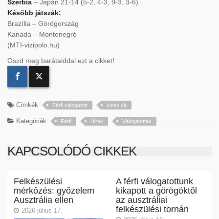
Szerbia
– Japán 21-14 (5-2, 4-3, 9-3, 3-6)
Később játszák:
Brazília – Görögország
Kanada – Montenegró
(MTI-vizipolo.hu)
Oszd meg barátaiddal ezt a cikket!
Címkék
Férfi válogatott
vizes vb
Kategóriák
Férfi
Hirek
Válogatottak
KAPCSOLÓDÓ CIKKEK
Felkészülési
A férfi válogatottunk
mérkőzés: győzelem
kikapott a görögöktől
Ausztrália ellen
az ausztráliai
felkészülési tornán
2026 július 17.