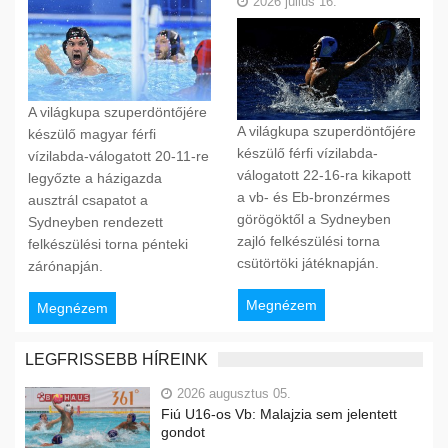
2026 július 16.
A világkupa szuperdöntőjére
A világkupa szuperdöntőjére
készülő magyar férfi
készülő férfi vízilabda-
vízilabda-válogatott 20-11-re
válogatott 22-16-ra kikapott
legyőzte a házigazda
a vb- és Eb-bronzérmes
ausztrál csapatot a
görögöktől a Sydneyben
Sydneyben rendezett
zajló felkészülési torna
felkészülési torna pénteki
csütörtöki játéknapján.
zárónapján.
Megnézem
Megnézem
LEGFRISSEBB HÍREINK
2026 augusztus 05.
Fiú U16-os Vb: Malajzia sem jelentett
gondot