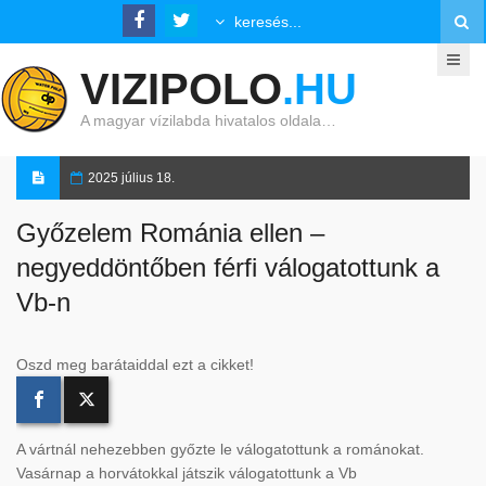
VIZIPOLO
.HU
A magyar vízilabda hivatalos oldala…
2025 július 18.
Győzelem Románia ellen –
negyeddöntőben férfi válogatottunk a
Vb-n
Oszd meg barátaiddal ezt a cikket!
A vártnál nehezebben győzte le válogatottunk a románokat.
Vasárnap a horvátokkal játszik válogatottunk a Vb