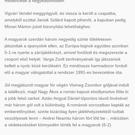
medencébe a negyeddöntőben.
Vigvári Vendel meggyógyult, és vissza is került a csapatba,
amelyből ezúttal Jansik Szilárd kapott pihenőt, a kapuban pedig
Mizsei Márton jutott bizonyítási lehetőséghez.
A magyarok szerdán három negyedig szinte tökéletesen
játszottak a spanyolok ellen, az Európa-bajnok együttes azonban
5-1-re nyerte a zárójátékrészt, amivel fordított és megszerezte a
csoport első helyét. Varga Zsolt tanítványainak így játszaniuk
kellett a nyolc közé kerülésért. Ez mindössze harmadszor fordult
elő a magyar válogatottal a rendszer 1991-es bevezetése óta.
Jól megjátszott magyar fór végén Vismeg Zsombor góljával indult
a találkozó, majd Nagy Ákos a román kapust elsüllyesztve lőtte ki
a jobb felső sarkot. Aztán Angyal Dániel tűpontos távoli lövésével
már három gól volt a különbség. A románok sorozatban kapták az
emberelőnyöket, szinte kizárólag ilyen játékhelyzetekből tudtak
veszélyesek lenni – Andrei Neamtu három fórt lőtt be -, miközben
a védekezésüket könnyedén törték fel a magyarok (6-2)