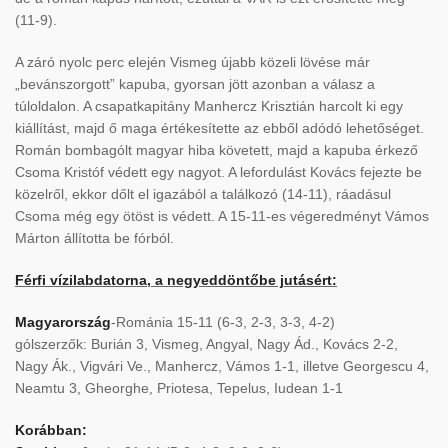
(11-9).
A záró nyolc perc elején Vismeg újabb közeli lövése már
„bevánszorgott” kapuba, gyorsan jött azonban a válasz a
túloldalon. A csapatkapitány Manhercz Krisztián harcolt ki egy
kiállítást, majd ő maga értékesítette az ebből adódó lehetőséget.
Román bombagólt magyar hiba követett, majd a kapuba érkező
Csoma Kristóf védett egy nagyot. A lefordulást Kovács fejezte be
közelről, ekkor dőlt el igazából a találkozó (14-11), ráadásul
Csoma még egy ötöst is védett. A 15-11-es végeredményt Vámos
Márton állította be fórból.
Férfi vízilabdatorna, a negyeddöntőbe jutásért:
Magyarország
-Románia 15-11 (6-3, 2-3, 3-3, 4-2)
gólszerzők: Burián 3, Vismeg, Angyal, Nagy Ád., Kovács 2-2,
Nagy Ák., Vigvári Ve., Manhercz, Vámos 1-1, illetve Georgescu 4,
Neamtu 3, Gheorghe, Priotesa, Tepelus, Iudean 1-1
Korábban: