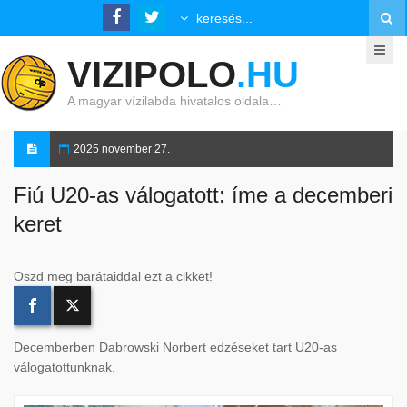
VIZIPOLO
.HU
A magyar vízilabda hivatalos oldala…
2025 november 27.
Fiú U20-as válogatott: íme a decemberi
keret
Oszd meg barátaiddal ezt a cikket!
Decemberben Dabrowski Norbert edzéseket tart U20-as
válogatottunknak.