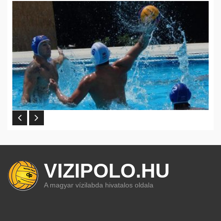
VIZIPOLO.HU
A magyar vízilabda hivatalos oldala