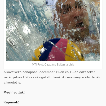
MTI Fotó: Czagány Balázs archív
A következő hónapban, december 11-én és 12-én edzéseket
vezényelnek U20-as válogatottunknak. Az eseményre kihirdették
a keretet is.
Meghívottak:
Kapusok: