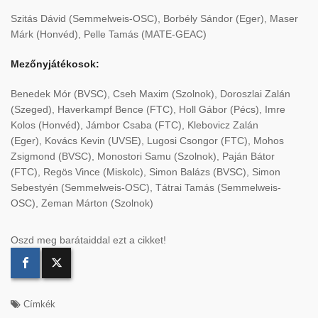
Szitás Dávid (Semmelweis-OSC), Borbély Sándor (Eger), Maser
Márk (Honvéd), Pelle Tamás (MATE-GEAC)
Mezőnyjátékosok:
Benedek Mór (BVSC), Cseh Maxim (Szolnok), Doroszlai Zalán
(Szeged), Haverkampf Bence (FTC), Holl Gábor (Pécs), Imre
Kolos (Honvéd), Jámbor Csaba (FTC), Klebovicz Zalán
(Eger), Kovács Kevin (UVSE), Lugosi Csongor (FTC), Mohos
Zsigmond (BVSC), Monostori Samu (Szolnok), Paján Bátor
(FTC), Regös Vince (Miskolc), Simon Balázs (BVSC), Simon
Sebestyén (Semmelweis-OSC), Tátrai Tamás (Semmelweis-
OSC), Zeman Márton (Szolnok)
Oszd meg barátaiddal ezt a cikket!
Címkék