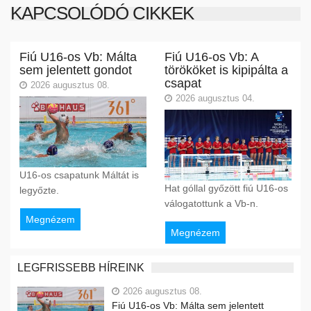
KAPCSOLÓDÓ CIKKEK
Fiú U16-os Vb: Málta
Fiú U16-os Vb: A
sem jelentett gondot
törököket is kipipálta a
csapat
2026 augusztus 08.
2026 augusztus 04.
U16-os csapatunk Máltát is
Hat góllal győzött fiú U16-os
legyőzte.
válogatottunk a Vb-n.
Megnézem
Megnézem
LEGFRISSEBB HÍREINK
2026 augusztus 08.
Fiú U16-os Vb: Málta sem jelentett