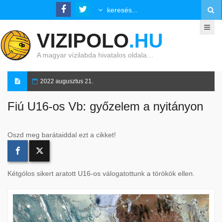
VIZIPOLO
.HU
A magyar vízilabda hivatalos oldala…
2022 augusztus 21.
Fiú U16-os Vb: győzelem a nyitányon
Oszd meg barátaiddal ezt a cikket!
Kétgólos sikert aratott U16-os válogatottunk a törökök ellen.