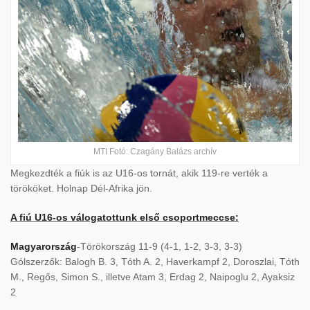
MTI Fotó: Czagány Balázs archív
Megkezdték a fiúk is az U16-os tornát, akik 119-re verték a
törököket. Holnap Dél-Afrika jön.
A fiú U16-os válogatottunk első csoportmeccse:
Magyarország
-Törökország 11-9 (4-1, 1-2, 3-3, 3-3)
Gólszerzők: Balogh B. 3, Tóth A. 2, Haverkampf 2, Doroszlai, Tóth
M., Regős, Simon S., illetve Atam 3, Erdag 2, Naipoglu 2, Ayaksiz
2