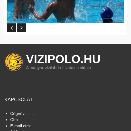
VIZIPOLO.HU
A magyar vízilabda hivatalos oldala
KAPCSOLAT
Cégnév: .......
Cím: ...........
E-mail cím: .......