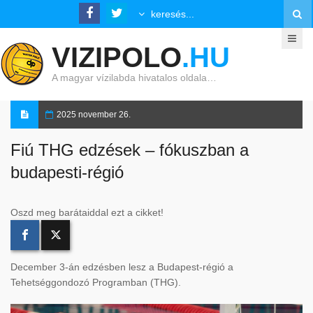
VIZIPOLO
.HU
A magyar vízilabda hivatalos oldala…
2025 november 26.
Fiú THG edzések – fókuszban a
budapesti-régió
Oszd meg barátaiddal ezt a cikket!
December 3-án edzésben lesz a Budapest-régió a
Tehetséggondozó Programban (THG).