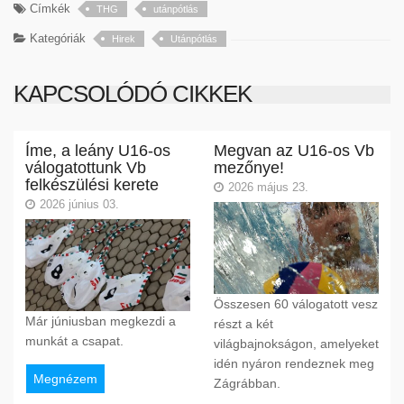
Címkék
THG
utánpótlás
Kategóriák
Hirek
Utánpótlás
KAPCSOLÓDÓ CIKKEK
Íme, a leány U16-os
Megvan az U16-os Vb
válogatottunk Vb
mezőnye!
felkészülési kerete
2026 május 23.
2026 június 03.
Összesen 60 válogatott vesz
Már júniusban megkezdi a
részt a két
munkát a csapat.
világbajnokságon, amelyeket
idén nyáron rendeznek meg
Megnézem
Zágrábban.