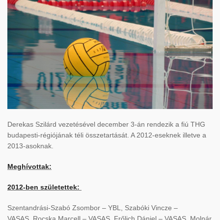
Derekas Szilárd vezetésével december 3-án rendezik a fiú THG
budapesti-régiójának téli összetartását. A 2012-eseknek illetve a
2013-asoknak.
Meghívottak:
2012-ben születettek:
Szentandrási-Szabó Zsombor – YBL, Szabóki Vincze –
VASAS, Rocska Marcell – VASAS, Frőlich Dániel – VASAS, Molnár