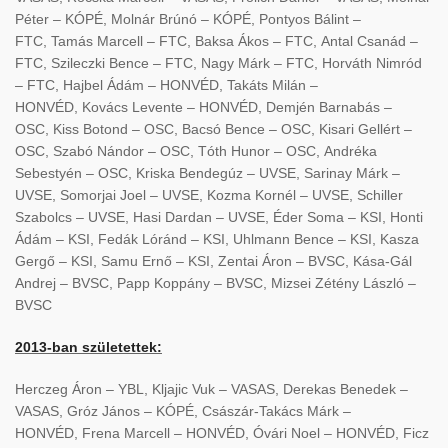
Péter – KÓPÉ, Molnár Brúnó – KÓPÉ, Pontyos Bálint –
FTC, Tamás Marcell – FTC, Baksa Ákos – FTC, Antal Csanád –
FTC, Szileczki Bence – FTC, Nagy Márk – FTC, Horváth Nimród
– FTC, Hajbel Ádám – HONVÉD, Takáts Milán –
HONVÉD, Kovács Levente – HONVÉD, Demjén Barnabás –
OSC, Kiss Botond – OSC, Bacsó Bence – OSC, Kisari Gellért –
OSC, Szabó Nándor – OSC, Tóth Hunor – OSC, Andréka
Sebestyén – OSC, Kriska Bendegúz – UVSE, Sarinay Márk –
UVSE, Somorjai Joel – UVSE, Kozma Kornél – UVSE, Schiller
Szabolcs – UVSE, Hasi Dardan – UVSE, Éder Soma – KSI, Honti
Ádám – KSI, Fedák Lóránd – KSI, Uhlmann Bence – KSI, Kasza
Gergő – KSI, Samu Ernő – KSI, Zentai Áron – BVSC, Kása-Gál
Andrej – BVSC, Papp Koppány – BVSC, Mizsei Zétény László –
BVSC
2013-ban születettek:
Herczeg Áron – YBL, Kljajic Vuk – VASAS, Derekas Benedek –
VASAS, Gróz János – KÓPÉ, Császár-Takács Márk –
HONVÉD, Frena Marcell – HONVÉD, Óvári Noel – HONVÉD, Ficz