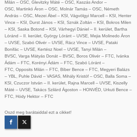
Milán – OSC, Glevitzky Máté – OSC, Kaszás Andor –
OSC, Martinkó Áron – OSC, Molnár Tamás – OSC, Németh
András – OSC, Mezei Ábel – KSI, Vágvölgyi Marcell – KSI, Henter
Vince – KSI, Durst János – KSI, Sznák Zoltán – KSI, Bokros Milen
– KSI, Saska Botond – KSI, Várhegyi Dániel – II. kerület, Bartha
Lóránd – II. kerület, György Lóránt – UVSE, Mejia Molinedo Áron
– UVSE, Szabó Olivér – UVSE, Rácz Vince – UVSE, Pataki
Bonifác – UVSE, Kertész Noel – UVSE, Tanyi Milán –
BVSC, Varga Mátyás Donát – BVSC, Boros Olivér – FTC, Ivánka
Ádám – FTC, Korényi Ádám – FTC, Szabó Lóránt –
FTC, Opposits Milán – FTC, Bíber Bence – FTC, Megyeri Balázs
– YBL, Puhle Dávid – VASAS, Mihály Kristóf – OSC, Balla Soma –
KSI, Czuczor István – II. kerület, Rajna Marcell – UVSE, Kiszelly
Máté – UVSE, Takács Szilárd Ágoston – HONVÉD, Urkuti Bence –
FTC, Hódy Hektor – FTC
Oszd meg barátaiddal ezt a cikket!