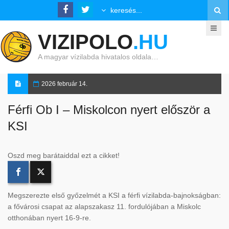
VIZIPOLO
.HU
A magyar vízilabda hivatalos oldala…
2026 február 14.
Férfi Ob I – Miskolcon nyert először a
KSI
Oszd meg barátaiddal ezt a cikket!
Megszerezte első győzelmét a KSI a férfi vízilabda-bajnokságban:
a fővárosi csapat az alapszakasz 11. fordulójában a Miskolc
otthonában nyert 16-9-re.