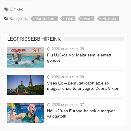
Címkék
Kategóriák
Bajnokságok
Férfi
Hirek
Vízilabda
LEGFRISSEBB HÍREINK
2026 augusztus 08.
Fiú U16-os Vb: Málta sem jelentett
gondot
2026 augusztus 08.
Vizes Eb – Bemutatkozott az első
magyar óriás-toronyugró, Dobra Viktor
2026 augusztus 07.
Női U20-as Európa-bajnok a magyar
válogatott!