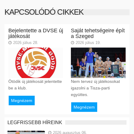
KAPCSOLÓDÓ CIKKEK
Bejelentette a DVSE új
Saját tehetségeire épít
játékosát
a Szeged
2026 július 28.
2026 július 19.
Ötödik új játékosát jelentette
Nem tervez új játékosokat
be a klub.
igazolni a Tisza-parti
együttes.
Megnézem
Megnézem
LEGFRISSEBB HÍREINK
2026 augusztus 06.