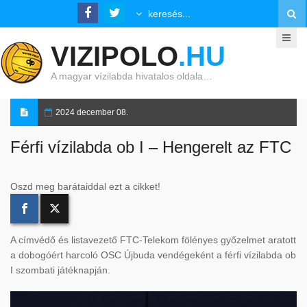
VIZIPOLO
.HU
A magyar vízilabda hivatalos oldala…
2024 december 08.
Férfi vízilabda ob I – Hengerelt az FTC
Oszd meg barátaiddal ezt a cikket!
A címvédő és listavezető FTC-Telekom fölényes győzelmet aratott
a dobogóért harcoló OSC Újbuda vendégeként a férfi vízilabda ob
I szombati játéknapján.