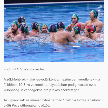
Fotó: FTC Vízilabda archív
A zöld-fehérek – akik egyedüliként a mezőnyben veretlenek – a
félidőben 10-3-ra vezettek, a folytatásban pedig maradt ez a
különbség. A vendégeknél tíz játékos szerzett gólt.
Az ugyancsak az élmezőnyhöz tartozó Szolnoki Dózsa az utolsó
előtti Pécs otthonában győzött.