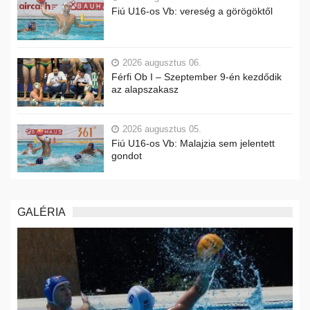
Fiú U16-os Vb: vereség a görögöktől
2026 augusztus 06.
Férfi Ob I – Szeptember 9-én kezdődik
az alapszakasz
2026 augusztus 05.
Fiú U16-os Vb: Malajzia sem jelentett
gondot
GALÉRIA