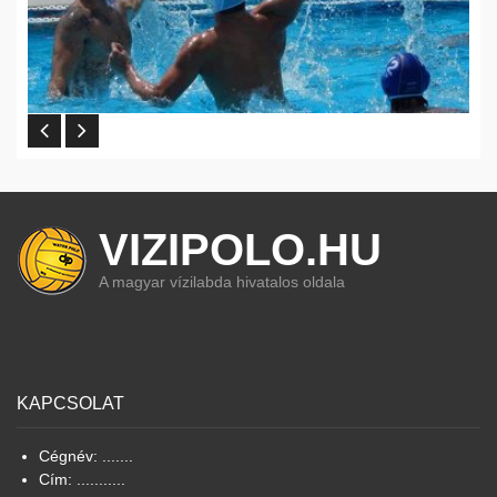
VIZIPOLO.HU
A magyar vízilabda hivatalos oldala
KAPCSOLAT
Cégnév: .......
Cím: ...........