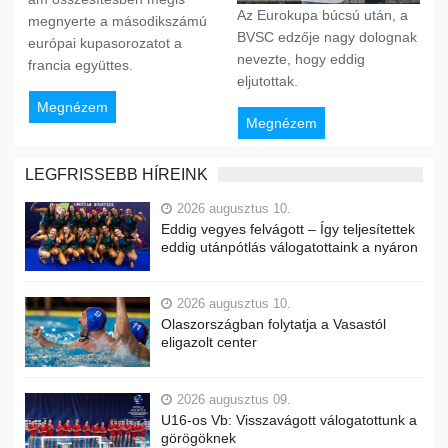
Az Eurokupa búcsú után, a
megnyerte a másodikszámú
BVSC edzője nagy dolognak
európai kupasorozatot a
nevezte, hogy eddig
francia együttes.
eljutottak.
Megnézem
Megnézem
LEGFRISSEBB HÍREINK
2026 augusztus 10.
Eddig vegyes felvágott – Így teljesítettek
eddig utánpótlás válogatottaink a nyáron
2026 augusztus 10.
Olaszországban folytatja a Vasastól
eligazolt center
2026 augusztus 09.
U16-os Vb: Visszavágott válogatottunk a
görögöknek