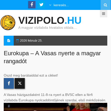
VIZIPOLO
.HU
A magyar vízilabda hivatalos oldala…
2026 február 25.
Eurokupa – A Vasas nyerte a magyar
rangadót
Oszd meg barátaiddal ezt a cikket!
A Vasas házigazdaként 11-8-ra nyert a BVSC ellen a férfi
vízilabda Eurokupa nyolcaddöntőjének szerdai, első mérkőzésén.