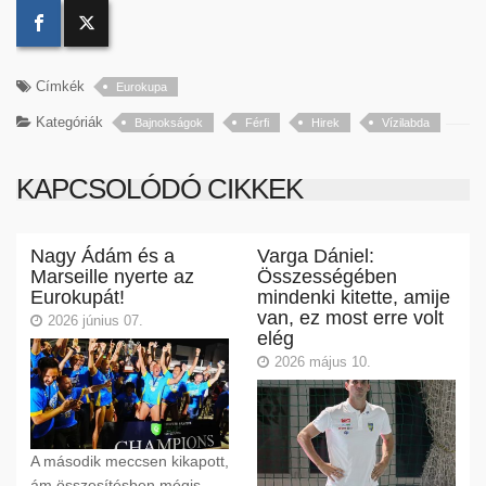
Címkék
Eurokupa
Kategóriák
Bajnokságok
Férfi
Hirek
Vízilabda
KAPCSOLÓDÓ CIKKEK
Nagy Ádám és a
Varga Dániel:
Marseille nyerte az
Összességében
Eurokupát!
mindenki kitette, amije
van, ez most erre volt
2026 június 07.
elég
2026 május 10.
A második meccsen kikapott,
ám összesítésben mégis