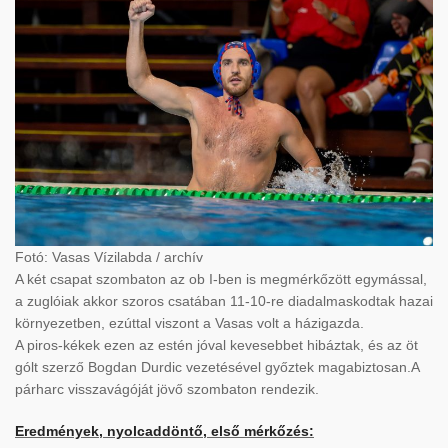
Fotó: Vasas Vízilabda / archív
A két csapat szombaton az ob I-ben is megmérkőzött egymással,
a zuglóiak akkor szoros csatában 11-10-re diadalmaskodtak hazai
környezetben, ezúttal viszont a Vasas volt a házigazda.
A piros-kékek ezen az estén jóval kevesebbet hibáztak, és az öt
gólt szerző Bogdan Durdic vezetésével győztek magabiztosan.A
párharc visszavágóját jövő szombaton rendezik.
Eredmények, nyolcaddöntő, első mérkőzés: