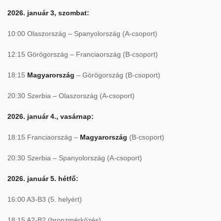
2026. janu
á
r 3, szombat:
10:00 Olaszorsz
á
g – Spanyolorsz
á
g (
A-csoport
)
12:15 G
ö
r
ö
gorsz
á
g – Franciaorsz
á
g (
B-csoport
)
18:15
Magyarorsz
á
g
– G
ö
r
ö
gorsz
á
g (B-csoport)
20:30 Szerbia – Olaszorsz
á
g (A-csoport)
2026. janu
á
r 4., vas
á
rnap:
18:15 Franciaorsz
á
g –
Magyarorsz
á
g
(B-csoport)
20:30 Szerbia – Spanyolorsz
á
g (A-csoport)
2026. janu
á
r 5. h
é
tf
ő:
16:00 A3-B3 (5. hely
é
rt)
18:15 A2-B2 (bronzm
é
rk
őz
é
s)