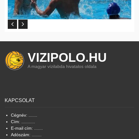
VIZIPOLO.HU
A magyar vízilabda hivatalos oldala
KAPCSOLAT
Cégnév: .......
Cím: ...........
E-mail cím: .......
Adószám: ........