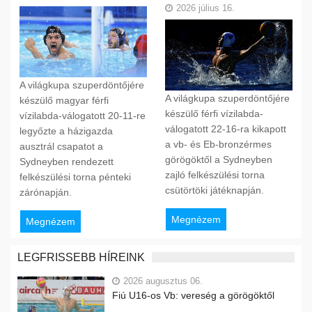
2026 július 16.
A világkupa szuperdöntőjére
A világkupa szuperdöntőjére
készülő magyar férfi
készülő férfi vízilabda-
vízilabda-válogatott 20-11-re
válogatott 22-16-ra kikapott
legyőzte a házigazda
a vb- és Eb-bronzérmes
ausztrál csapatot a
görögöktől a Sydneyben
Sydneyben rendezett
zajló felkészülési torna
felkészülési torna pénteki
csütörtöki játéknapján.
zárónapján.
Megnézem
Megnézem
LEGFRISSEBB HÍREINK
2026 augusztus 06.
Fiú U16-os Vb: vereség a görögöktől