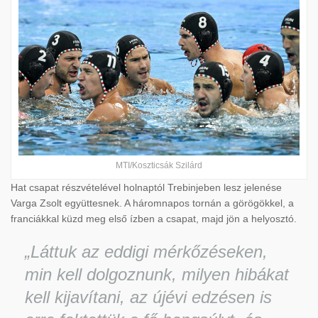
MTI/Koszticsák Szilárd
Hat csapat részvételével holnaptól Trebinjeben lesz jelenése
Varga Zsolt együttesnek. A háromnapos tornán a görögökkel, a
franciákkal küzd meg első ízben a csapat, majd jön a helyosztó.
„Láttuk az eddigi mérkőzéseken,
min kell dolgoznunk, milyen hibákat
kell kijavítani, az újévi edzésen is