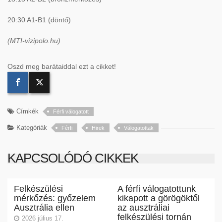
20:30 A1-B1 (d
ö
nt
ő)
(MTI-vizipolo.hu)
Oszd meg barátaiddal ezt a cikket!
Címkék
Férfi válogatott
Kategóriák
Férfi
Hirek
Válogatottak
KAPCSOLÓDÓ CIKKEK
Felkészülési
A férfi válogatottunk
mérkőzés: győzelem
kikapott a görögöktől
Ausztrália ellen
az ausztráliai
felkészülési tornán
2026 július 17.