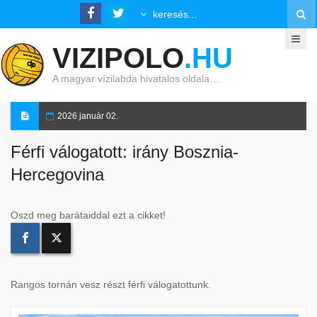
VIZIPOLO
.HU
A magyar vízilabda hivatalos oldala…
2026 január 02.
Férfi válogatott: irány Bosznia-
Hercegovina
Oszd meg barátaiddal ezt a cikket!
Rangos tornán vesz részt férfi válogatottunk.