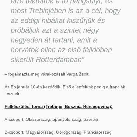
erre fektettük a fő hangsúlyt, és
most Trebinjében is az a cél, hogy
az eddigi hibákat kiszűrjük és
próbáljuk azt a szintet négy
negyeden át tartani, amit a
horvátok ellen az első félidőben
sikerült Rotterdamban”
– fogalmazta meg várakozásait Varga Zsolt.
Az Eb január 10-én kezdődik. Első ellenfelünk pedig a franciák
lesznek.
Felk
é
sz
ü
l
é
si torna (Trebinje, Bosznia-Hercegovina):
A-csoport: Olaszország, Spanyolország, Szerbia
B-csoport: Magyarország, Görögország, Franciaország