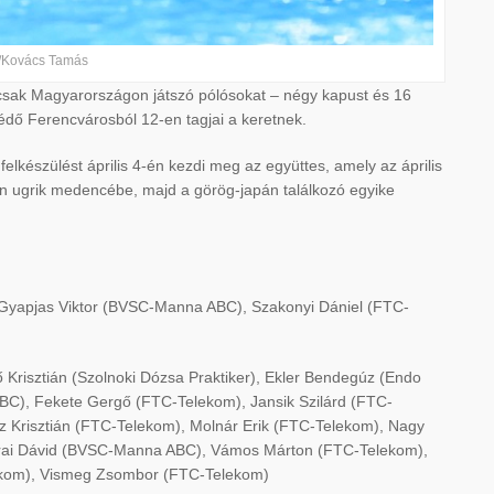
/Kovács Tamás
l csak Magyarországon játszó pólósokat – négy kapust és 16
édő Ferencvárosból 12-en tagjai a keretnek.
elkészülést április 4-én kezdi meg az együttes, amely az április
en ugrik medencébe, majd a görög-japán találkozó egyike
 Gyapjas Viktor (BVSC-Manna ABC), Szakonyi Dániel (FTC-
 Krisztián (Szolnoki Dózsa Praktiker), Ekler Bendegúz (Endo
C), Fekete Gergő (FTC-Telekom), Jansik Szilárd (FTC-
Krisztián (FTC-Telekom), Molnár Erik (FTC-Telekom), Nagy
rai Dávid (BVSC-Manna ABC), Vámos Márton (FTC-Telekom),
lekom), Vismeg Zsombor (FTC-Telekom)