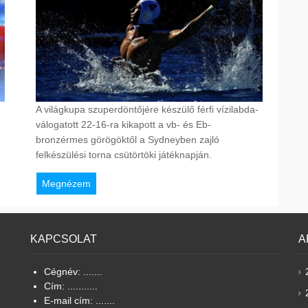
A világkupa szuperdöntőjére készülő férfi vízilabda-
válogatott 22-16-ra kikapott a vb- és Eb-
bronzérmes görögöktől a Sydneyben zajló
felkészülési torna csütörtöki játéknapján.
Megnézem
KAPCSOLAT
A
Cégnév: .......
Cím: ...........
E-mail cím: .......