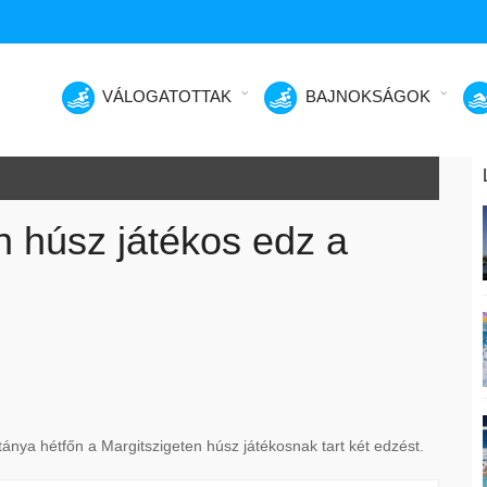
VÁLOGATOTTAK
BAJNOKSÁGOK
őn húsz játékos edz a
pitánya hétfőn a Margitszigeten húsz játékosnak tart két edzést.