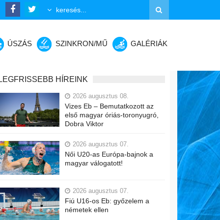
ÚSZÁS
SZINKRON/MŰ
GALÉRIÁK
LEGFRISSEBB HÍREINK
2026 augusztus 08.
Vizes Eb – Bemutatkozott az
első magyar óriás-toronyugró,
Dobra Viktor
2026 augusztus 07.
Női U20-as Európa-bajnok a
magyar válogatott!
2026 augusztus 07.
Fiú U16-os Eb: győzelem a
németek ellen