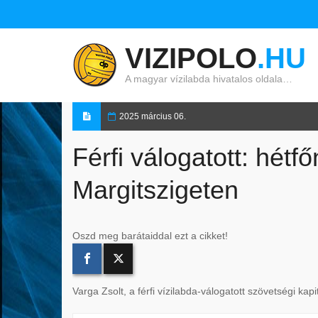
VIZIPOLO
.HU
A magyar vízilabda hivatalos oldala…
2025 március 06.
Férfi válogatott: hétf
Margitszigeten
Oszd meg barátaiddal ezt a cikket!
Varga Zsolt, a férfi vízilabda-válogatott szövetségi ka