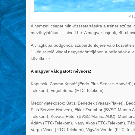
MTI
A nemzeti csapat mini-összetartására a tréner ezútta
mezőnyjátékost – hívott be. A magyar bajnok, BL-címv
A világkupa podgoricai szuperdöntőjére való közvetlen f
11-én rajtoló viadal negyeddöntőjében a hollandok ell
következik.
A magyar válogatott névsora:
Kapusok: Csoma Kristóf (Endo Plus Service-Honvéd),
Telekom), Vogel Soma (FTC-Telekom)
Mezőnyjátékosok: Batizi Benedek (Vasas-Plaket), Bedő
Plus Service-Honvéd), Ekler Zsombor (BVSC-Manna AB
Telekom), Kovács Péter (BVSC-Manna ABC), Manhercz 
Ádám (FTC-Telekom), Nagy Ákos (FTC-Telekom), Tát
Varga Vince (FTC-Telekom), Vigvári Vendel (FTC-Te