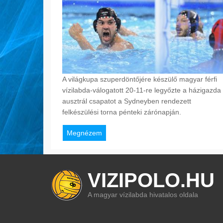
A világkupa szuperdöntőjére készülő magyar férfi
vízilabda-válogatott 20-11-re legyőzte a házigazda
ausztrál csapatot a Sydneyben rendezett
felkészülési torna pénteki zárónapján.
Megnézem
VIZIPOLO.HU
A magyar vízilabda hivatalos oldala