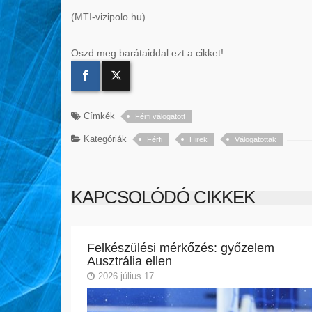
(MTI-vizipolo.hu)
Oszd meg barátaiddal ezt a cikket!
Címkék
Férfi válogatott
Kategóriák
Férfi
Hirek
Válogatottak
KAPCSOLÓDÓ CIKKEK
Felkészülési mérkőzés: győzelem
Ausztrália ellen
2026 július 17.