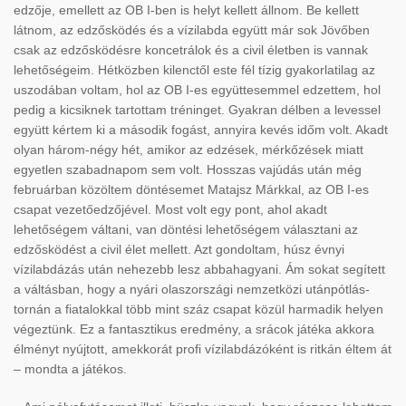
edzője, emellett az OB I-ben is helyt kellett állnom. Be kellett
látnom, az edzősködés és a vízilabda együtt már sok Jövőben
csak az edzősködésre koncetrálok és a civil életben is vannak
lehetőségeim. Hétközben kilenctől este fél tízig gyakorlatilag az
uszodában voltam, hol az OB I-es együttesemmel edzettem, hol
pedig a kicsiknek tartottam tréninget. Gyakran délben a levessel
együtt kértem ki a második fogást, annyira kevés időm volt. Akadt
olyan három-négy hét, amikor az edzések, mérkőzések miatt
egyetlen szabadnapom sem volt. Hosszas vajúdás után még
februárban közöltem döntésemet Matajsz Márkkal, az OB I-es
csapat vezetőedzőjével. Most volt egy pont, ahol akadt
lehetőségem váltani, van döntési lehetőségem választani az
edzősködést a civil élet mellett. Azt gondoltam, húsz évnyi
vízilabdázás után nehezebb lesz abbahagyani. Ám sokat segített
a váltásban, hogy a nyári olaszországi nemzetközi utánpótlás-
tornán a fiatalokkal több mint száz csapat közül harmadik helyen
végeztünk. Ez a fantasztikus eredmény, a srácok játéka akkora
élményt nyújtott, amekkorát profi vízilabdázóként is ritkán éltem át
– mondta a játékos.