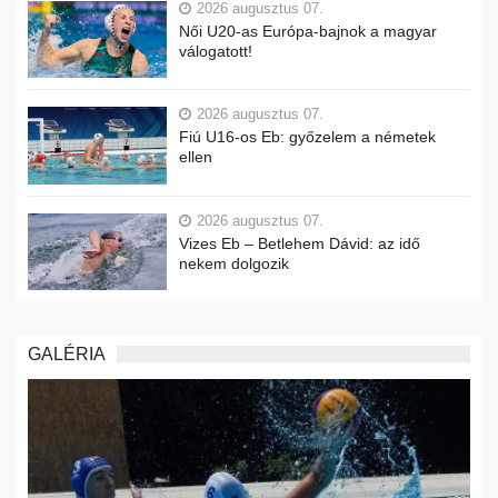
2026 augusztus 07.
Női U20-as Európa-bajnok a magyar
válogatott!
2026 augusztus 07.
Fiú U16-os Eb: győzelem a németek
ellen
2026 augusztus 07.
Vizes Eb – Betlehem Dávid: az idő
nekem dolgozik
GALÉRIA