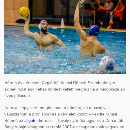
Három éve érkezett Ceglédről Kutasi Rómeó Szombathelyre,
akinek most egy nehéz döntést kellett meghoznia a mindössze 26
éves pólósnak.
Nem volt egyszerű meghoznom a döntést, de muszáj volt
választanom a profi sport és a civil élet között – kezdte Kutasi
Rómeó az
aligator.hu
-nak. – Tavaly nyár óta ugyanis a Dunántúli
Baby A-bajnokságban szereplő 2007-es csapatunknak vagyok az