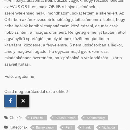
– Ami pályafutásomat illeti, büszke vagyok, hogy részese lehettem
az AVUS OB II-es, majd OB I/B-s bajnoki címének –
szerénytelenség nélkül mondhatom, sokat tettem a sikerekért. Az
OB I-ben aztán kevesebb lehetőség jutott számomra. Lehet, hogy
néha beállok korábbi csapattársaim közé edzeni, de már csak
hobbiszinten, a mozgás öröméért. Rengeteg élményt kaptam ettől
a gyönyörű sportágtól, amely többek között megtanított a
kitartásra, küzdésre, a fegyelemre. S nem utolsósorban a légkör,
amely magával ragadó. Ha egyszer majd gyerekem lesz,
mindenképpen szeretném, ha kipróbálná a vízilabdázást – zárta
szavait Kutasi.
Fotó: aligator.hu
Oszd meg barátaiddal ezt a cikket!
Címkék
Férfi Ob I
Kutasi Romeó
Szombathely
Kategóriák
Bajnokságok
Férfi
Hirek
Vízilabda