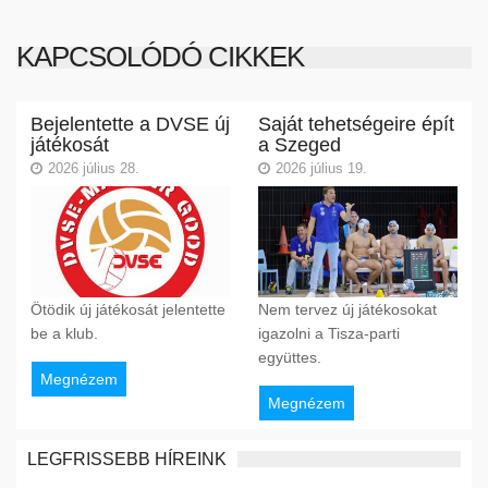
KAPCSOLÓDÓ CIKKEK
Bejelentette a DVSE új
Saját tehetségeire épít
játékosát
a Szeged
2026 július 28.
2026 július 19.
Ötödik új játékosát jelentette
Nem tervez új játékosokat
be a klub.
igazolni a Tisza-parti
együttes.
Megnézem
Megnézem
LEGFRISSEBB HÍREINK