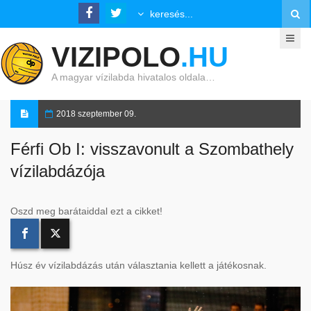
VIZIPOLO
.HU
A magyar vízilabda hivatalos oldala…
2018 szeptember 09.
Férfi Ob I: visszavonult a Szombathely
vízilabdázója
Oszd meg barátaiddal ezt a cikket!
Húsz év vízilabdázás után választania kellett a játékosnak.