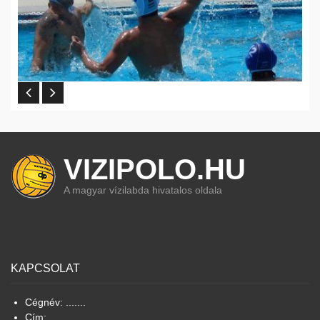
VIZIPOLO.HU
A magyar vízilabda hivatalos oldala
KAPCSOLAT
Cégnév: .......
Cím: ...........