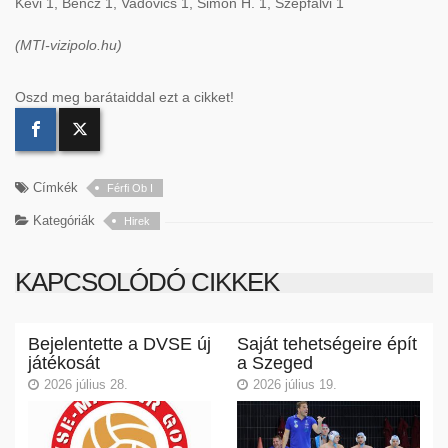
Kevi 1, Bencz 1, Vadovics 1, Simon H. 1, Szépfalvi 1
(MTI-vizipolo.hu)
Oszd meg barátaiddal ezt a cikket!
Címkék
Férfi Ob I
Kategóriák
Hirek
KAPCSOLÓDÓ CIKKEK
Bejelentette a DVSE új
Saját tehetségeire épít
játékosát
a Szeged
2026 július 28.
2026 július 19.