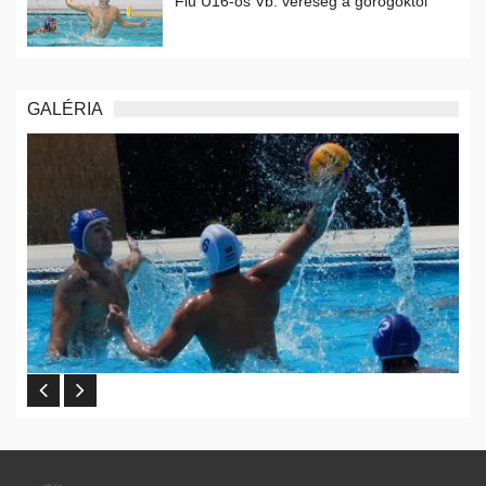
Fiú U16-os Vb: vereség a görögöktől
GALÉRIA