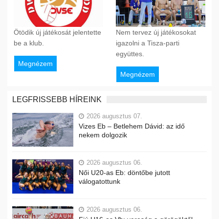
Ötödik új játékosát jelentette
Nem tervez új játékosokat
be a klub.
igazolni a Tisza-parti
együttes.
Megnézem
Megnézem
LEGFRISSEBB HÍREINK
2026 augusztus 07.
Vizes Eb – Betlehem Dávid: az idő
nekem dolgozik
2026 augusztus 06.
Női U20-as Eb: döntőbe jutott
válogatottunk
2026 augusztus 06.