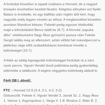
A fordulást követően is tapadt riválisára a Honvéd, de a negyed
közepén érezhetően kezdett fáradni. Kétgólos előnyben ezt Nyéki
Balázs is érzékelte, és egy kiállítás után rögtön időt kért, hogy
nagyobb esély legyen növelni az előnyt. A megbeszélést követően
azonban Mandicot kétszer, Feketét pedig egyszer blokkolták,
majd a lefordulásból Bencz talált be (8-7). A Honvéd „kapuba
állós” védekezésére Nagy Ákos gyönyörű passza után Fekete
Gergő találta meg az ellenszert, aztán előbbi hét másodperccel a
játékrész vége előtt szabaddobásos bombával növelte a
különbséget (10-7).
A felek az addig legnagyobb különbséggel fordultak rá a záró
nyolc percre, Vigvári Vendel távoli pattintása pedig gyakorlatilag
eldöntötte a találkozót. A végére négygólos különbség alakult ki.
Férfi OB I, döntő:
FTC
– Honvéd 13-9 (3-4, 3-1, 4-2, 3-2)
Gólszerzők: Fekete 4, Vigvári Vendel 3, Jansik Sz. 2, Nagy Ákos
1, Vámos 1, Argyropulosz 1, Varga V. 1 ill. Moskov 2, Ekler B. 2,