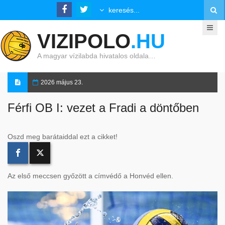
VIZIPOLO
.HU
A magyar vízilabda hivatalos oldala…
2026 május 23.
Férfi OB I: vezet a Fradi a döntőben
Oszd meg barátaiddal ezt a cikket!
Az első meccsen győzött a címvédő a Honvéd ellen.