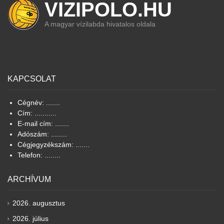
VIZIPOLO.HU
A magyar vízilabda hivatalos oldala
KAPCSOLAT
Cégnév: .......
Cím: ...........
E-mail cím: .......
Adószám: ........
Cégjegyzékszám: .......
Telefon: ........
ARCHÍVUM
2026. augusztus
2026. július