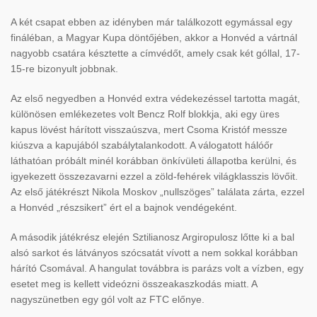
A két csapat ebben az idényben már találkozott egymással egy
fináléban, a Magyar Kupa döntőjében, akkor a Honvéd a vártnál
nagyobb csatára késztette a címvédőt, amely csak két góllal, 17-
15-re bizonyult jobbnak.
Az első negyedben a Honvéd extra védekezéssel tartotta magát,
különösen emlékezetes volt Bencz Rolf blokkja, aki egy üres
kapus lövést hárított visszaúszva, mert Csoma Kristóf messze
kiúszva a kapujából szabálytalankodott. A válogatott hálóőr
láthatóan próbált minél korábban önkívületi állapotba kerülni, és
igyekezett összezavarni ezzel a zöld-fehérek világklasszis lövőit.
Az első játékrészt Nikola Moskov „nullszöges” találata zárta, ezzel
a Honvéd „részsikert” ért el a bajnok vendégeként.
A második játékrész elején Sztilianosz Argiropulosz lőtte ki a bal
alsó sarkot és látványos szócsatát vívott a nem sokkal korábban
hárító Csomával. A hangulat továbbra is parázs volt a vízben, egy
esetet meg is kellett videózni összeakaszkodás miatt. A
nagyszünetben egy gól volt az FTC előnye.