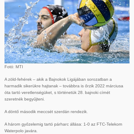
Fotó: MTI
A zöld-fehérek – akik a Bajnokok Ligájában sorozatban a
harmadik sikerükre hajtanak – továbbra is őrzik 2022 márciusa
óta tartó veretlenségüket, s történetük 28. bajnoki címét
szeretnék begyűjteni.
A döntő második meccsét szerdán rendezik.
A három győzelemig tartó párharc állása: 1-0 az FTC-Telekom
Waterpolo javára.