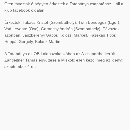
Öten távoztak é négyen érkeztek a Tatabánya csapatához – áll a
klub facebook oldalán.
Érkeztek: Takács Kristóf (Szombathely), Tóth Bendegúz (Eger),
Vad Levente (Osc), Garancsy András (Szombathely). Távoztak
azonban: Jászberényi Gábor, Kolozsi Marcell, Fazekas Tibor,
Hoppál Gergely, Kolarik Martin.
A Tatabánya az OB I alapszakaszában az A-csoportba került.
Zantleitner Tamás együttese a Miskolc ellen kezdi meg az idényt
szeptember 4-én.