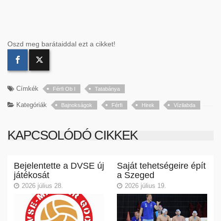
Oszd meg barátaiddal ezt a cikket!
Címkék
Férfi Ob I
Tatabánya
Kategóriák
Bajnokságok
Férfi
Hirek
Vízilabda
KAPCSOLÓDÓ CIKKEK
Bejelentette a DVSE új
Saját tehetségeire épít
játékosát
a Szeged
2026 július 28.
2026 július 19.