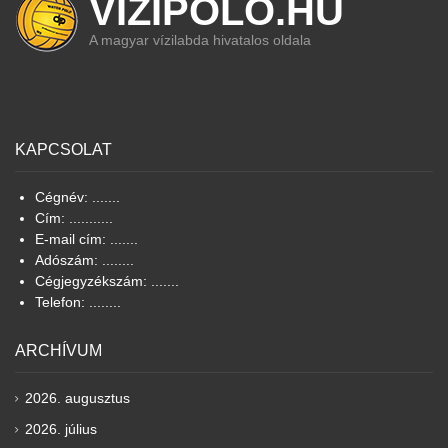
VIZIPOLO.HU
A magyar vízilabda hivatalos oldala
KAPCSOLAT
Cégnév: .......
Cím: ...........
E-mail cím: .......
Adószám: ........
Cégjegyzékszám: .......
Telefon: ........
ARCHÍVUM
2026. augusztus
2026. július