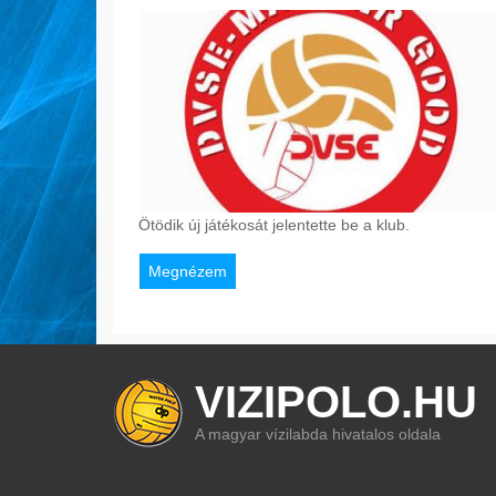
Ötödik új játékosát jelentette be a klub.
Megnézem
VIZIPOLO.HU
A magyar vízilabda hivatalos oldala