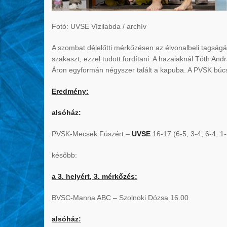
Fotó: UVSE Vízilabda / archív
A szombat délelőtti mérkőzésen az élvonalbeli tagságá
szakaszt, ezzel tudott fordítani. A hazaiaknál Tóth An
Áron egyformán négyszer talált a kapuba. A PVSK búcsú
Eredmény:
alsóház:
PVSK-Mecsek Füszért –
UVSE
16-17 (6-5, 3-4, 6-4, 1-
később:
a 3. helyért, 3. mérkőzés:
BVSC-Manna ABC – Szolnoki Dózsa 16.00
alsóház: