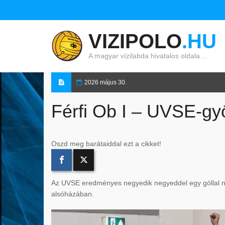
VIZIPOLO
.HU
A magyar vízilabda hivatalos oldala…
2026 május 30.
Férfi Ob I – UVSE-g
Oszd meg barátaiddal ezt a cikket!
Az UVSE eredményes negyedik negyeddel egy góllal ny
alsóházában.