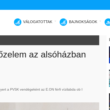
VÁLOGATOTTAK
BAJNOKSÁGOK
yőzelem az alsóházban
ert a PVSK vendégeként az E.ON férfi vízilabda ob I