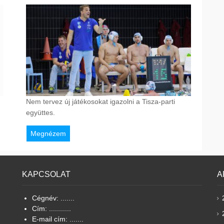
Nem tervez új játékosokat igazolni a Tisza-parti
együttes.
Megnézem
KAPCSOLAT
A
Cégnév: .......
Cím: ...........
E-mail cím: .......