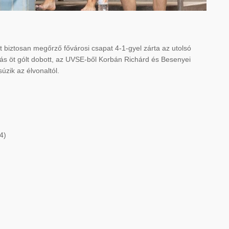
t biztosan megőrző fővárosi csapat 4-1-gyel zárta az utolsó
drás öt gólt dobott, az UVSE-ből Korbán Richárd és Besenyei
zik az élvonaltól.
4)