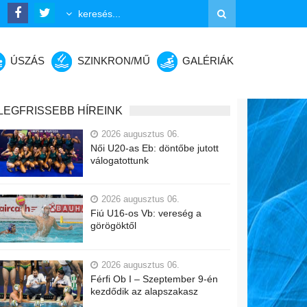
ÚSZÁS
SZINKRON/MŰ
GALÉRIÁK
LEGFRISSEBB HÍREINK
2026 augusztus 06.
Női U20-as Eb: döntőbe jutott
válogatottunk
2026 augusztus 06.
Fiú U16-os Vb: vereség a
görögöktől
2026 augusztus 06.
Férfi Ob I – Szeptember 9-én
kezdődik az alapszakasz