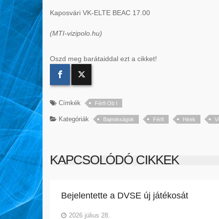
Kaposvári VK-ELTE BEAC 17.00
(MTI-vizipolo.hu)
Oszd meg barátaiddal ezt a cikket!
Címkék
Férfi Ob I
Kategóriák
Bajnokságok
Férfi
Hirek
V
KAPCSOLÓDÓ CIKKEK
Bejelentette a DVSE új játékosát
2026 július 28.