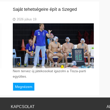
Saját tehetségeire épít a Szeged
2026 július 19.
Nem tervez új játékosokat igazolni a Tisza-parti
együttes.
Megnézem
KAPCSOLAT
A