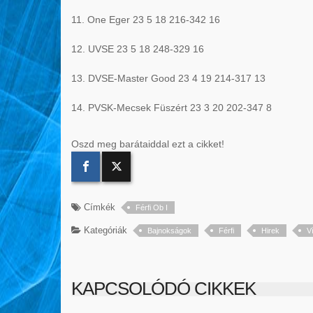
11. One Eger 23 5 18 216-342 16
12. UVSE 23 5 18 248-329 16
13. DVSE-Master Good 23 4 19 214-317 13
14. PVSK-Mecsek Füszért 23 3 20 202-347 8
Oszd meg barátaiddal ezt a cikket!
Címkék
Férfi Ob I
Kategóriák
Bajnokságok
Férfi
Hirek
V
KAPCSOLÓDÓ CIKKEK