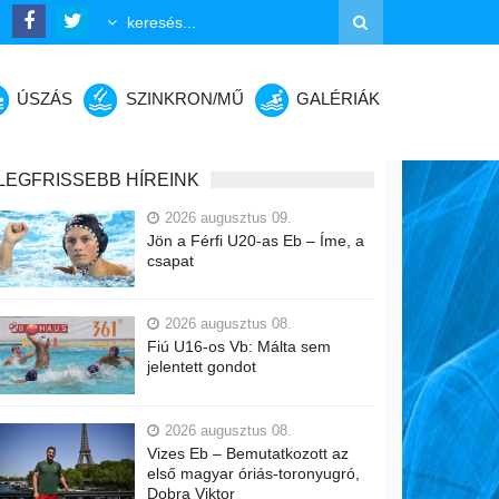
ÚSZÁS
SZINKRON/MŰ
GALÉRIÁK
LEGFRISSEBB HÍREINK
2026 augusztus 09.
Jön a Férfi U20-as Eb – Íme, a
csapat
2026 augusztus 08.
Fiú U16-os Vb: Málta sem
jelentett gondot
2026 augusztus 08.
Vizes Eb – Bemutatkozott az
első magyar óriás-toronyugró,
Dobra Viktor