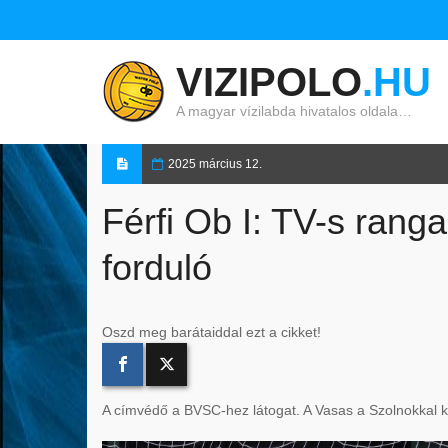
VIZIPOLO
.HU
A magyar vízilabda hivatalos oldala…
2025 március 12.
Férfi Ob I: TV-s rang
forduló
Oszd meg barátaiddal ezt a cikket!
A címvédő a BVSC-hez látogat. A Vasas a Szolnokkal 