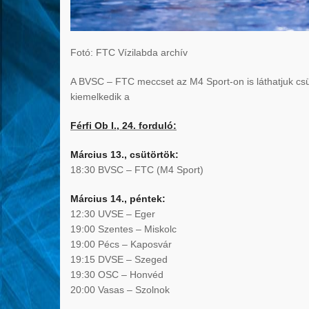
Fotó: FTC Vízilabda archív
A BVSC – FTC meccset az M4 Sport-on is láthatjuk csü
kiemelkedik a
Férfi Ob I., 24. forduló:
Március 13., csütörtök:
18:30 BVSC – FTC (M4 Sport)
Március 14., péntek:
12:30 UVSE – Eger
19:00 Szentes – Miskolc
19:00 Pécs – Kaposvár
19:15 DVSE – Szeged
19:30 OSC – Honvéd
20:00 Vasas – Szolnok