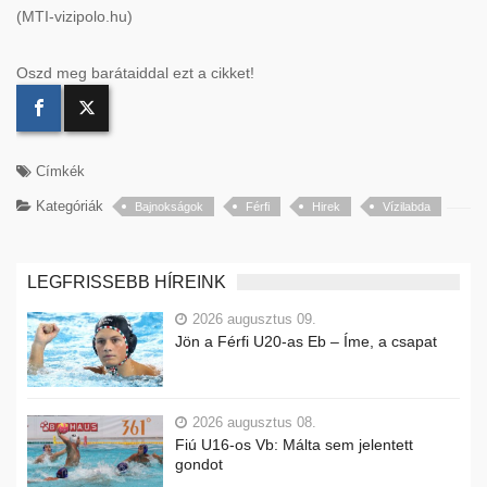
(MTI-vizipolo.hu)
Oszd meg barátaiddal ezt a cikket!
Címkék
Kategóriák
Bajnokságok
Férfi
Hirek
Vízilabda
LEGFRISSEBB HÍREINK
2026 augusztus 09.
Jön a Férfi U20-as Eb – Íme, a csapat
2026 augusztus 08.
Fiú U16-os Vb: Málta sem jelentett
gondot