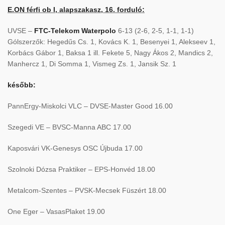
E.ON férfi ob I, alapszakasz, 16. forduló:
UVSE –
FTC-Telekom Waterpolo
6-13 (2-6, 2-5, 1-1, 1-1)
Gólszerzők: Hegedűs Cs. 1, Kovács K. 1, Besenyei 1, Alekseev 1,
Korbács Gábor 1, Baksa 1 ill. Fekete 5, Nagy Ákos 2, Mandics 2,
Manhercz 1, Di Somma 1, Vismeg Zs. 1, Jansik Sz. 1
később:
PannErgy-Miskolci VLC – DVSE-Master Good 16.00
Szegedi VE – BVSC-Manna ABC 17.00
Kaposvári VK-Genesys OSC Újbuda 17.00
Szolnoki Dózsa Praktiker – EPS-Honvéd 18.00
Metalcom-Szentes – PVSK-Mecsek Füszért 18.00
One Eger – VasasPlaket 19.00