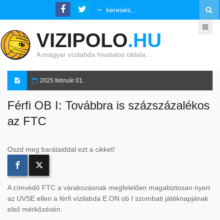
VIZIPOLO
.HU
A magyar vízilabda hivatalos oldala…
2025 február 01.
Férfi OB I: Továbbra is százszázalékos
az FTC
Oszd meg barátaiddal ezt a cikket!
A címvédő FTC a várakozásnak megfelelően magabiztosan nyert
az UVSE ellen a férfi vízilabda E.ON ob I szombati játéknapjának
első mérkőzésén.