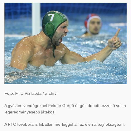
Fotó: FTC Vízilabda / archív
A győztes vendégeknél Fekete Gergő öt gólt dobott, ezzel ő volt a
legeredményesebb játékos.
A FTC továbbra is hibátlan mérleggel áll az élen a bajnokságban.