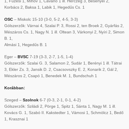
1, Füzesi 1, Mihov 1, Cavano 1 ill. Herczeg 3, Besenyei 2,
Korbács 2, Baksa 1, Labik 1, Hegedűs Cs. 1
OSC
– Miskolc 15-10 (3-0, 5-2, 4-5, 3-3)
Gólszerzők: Várnai 4, Szalai P. 3, Rossi 2, ten Broek 2, Gyárfás 2,
Mészáros Cs. 1, Nagy N. 1 ill. Oltean 3, Várkonyi 2, Nyíri 2, Simon
B. 1,
Almási 1, Hegedűs B. 1
Eger –
BVSC
7-19 (3-3, 2-7, 1-5, 1-4)
Gólszerzők: Szalai G. 3, Salamon 2, Sudár 1, Berényi 1 ill. Tátrai
3, Ekler Zs. 3, Jansik D. 2, Csacsovszky E. 2, Konarik 2, Gál 2,
Mészáros 2, Csapó 1, Benedek M. 1, Bundschuh 1
Korábban:
Szeged –
Szolnok
6-7 (0-3, 2-1, 0-1, 4-2)
Gólszerzők: Sziládi 2, Pörge 1, Spitz 1, Sánta 1, Nagy M. 1 ill.
Kovács G. 1, Szabó II. Kakstedter 1, Vámosi 1, Schmölcz 1, Bedő
1, Krasznai 1