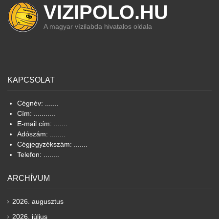
VIZIPOLO.HU
A magyar vízilabda hivatalos oldala
KAPCSOLAT
Cégnév: .......
Cím: ...........
E-mail cím: .......
Adószám: ........
Cégjegyzékszám: .......
Telefon: ........
ARCHÍVUM
2026. augusztus
2026. július