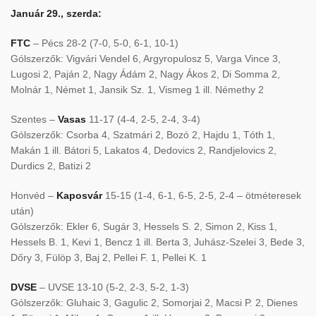
Január 29., szerda:
FTC
– Pécs 28-2 (7-0, 5-0, 6-1, 10-1)
Gólszerzők: Vigvári Vendel 6, Argyropulosz 5, Varga Vince 3,
Lugosi 2, Paján 2, Nagy Ádám 2, Nagy Ákos 2, Di Somma 2,
Molnár 1, Német 1, Jansik Sz. 1, Vismeg 1 ill. Némethy 2
Szentes –
Vasas
11-17 (4-4, 2-5, 2-4, 3-4)
Gólszerzők: Csorba 4, Szatmári 2, Bozó 2, Hajdu 1, Tóth 1,
Makán 1 ill. Bátori 5, Lakatos 4, Dedovics 2, Randjelovics 2,
Durdics 2, Batizi 2
Honvéd –
Kaposvár
15-15 (1-4, 6-1, 6-5, 2-5, 2-4 – ötméteresek
után)
Gólszerzők: Ekler 6, Sugár 3, Hessels S. 2, Simon 2, Kiss 1,
Hessels B. 1, Kevi 1, Bencz 1 ill. Berta 3, Juhász-Szelei 3, Bede 3,
Dőry 3, Fülöp 3, Baj 2, Pellei F. 1, Pellei K. 1
DVSE
– UVSE 13-10 (5-2, 2-3, 5-2, 1-3)
Gólszerzők: Gluhaic 3, Gagulic 2, Somorjai 2, Macsi P. 2, Dienes