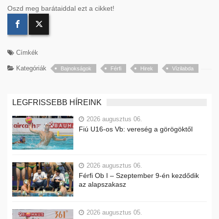
Oszd meg barátaiddal ezt a cikket!
Címkék
Kategóriák
Bajnokságok
Férfi
Hirek
Vízilabda
LEGFRISSEBB HÍREINK
2026 augusztus 06.
Fiú U16-os Vb: vereség a görögöktől
2026 augusztus 06.
Férfi Ob I – Szeptember 9-én kezdődik
az alapszakasz
2026 augusztus 05.