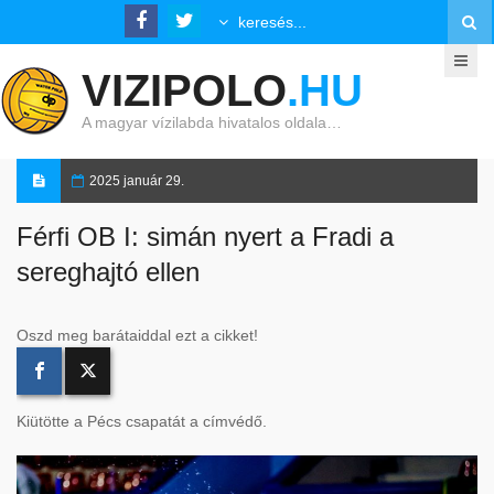
VIZIPOLO
.HU
A magyar vízilabda hivatalos oldala…
2025 január 29.
Férfi OB I: simán nyert a Fradi a
sereghajtó ellen
Oszd meg barátaiddal ezt a cikket!
Kiütötte a Pécs csapatát a címvédő.