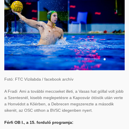
Fotó: FTC Vízilabda / facebook archív
A Fradi Ami a további meccseket illeti, a Vasas hat góllal volt jobb
a Szentesnél, kisebb meglepetésre a Kaposvár ötösök után verte
a Honvédot a Kőérben, a Debrecen megszerezte a második
sikerét, az OSC otthon a BVSC idegenben nyert.
Férfi OB I., a 15. forduló programja: