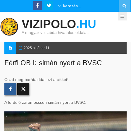
VIZIPOLO
.HU
A magyar vízilabda hivatalos oldala…
2025 október 11.
Férfi OB I: simán nyert a BVSC
Oszd meg barátaiddal ezt a cikket!
A forduló zárómeccsén simán nyert a BVSC.