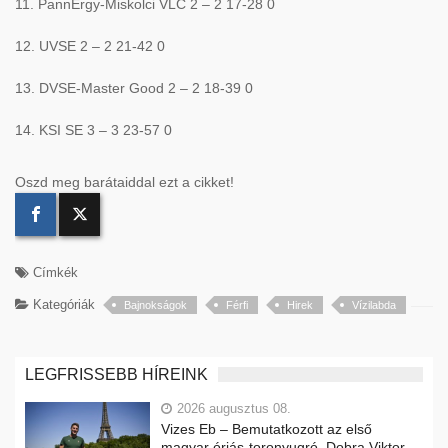
11. PannErgy-Miskolci VLC 2 – 2 17-28 0
12. UVSE 2 – 2 21-42 0
13. DVSE-Master Good 2 – 2 18-39 0
14. KSI SE 3 – 3 23-57 0
Oszd meg barátaiddal ezt a cikket!
Címkék
Kategóriák
Bajnokságok
Férfi
Hirek
Vízilabda
LEGFRISSEBB HÍREINK
2026 augusztus 08.
Vizes Eb – Bemutatkozott az első
magyar óriás-toronyugró, Dobra Viktor