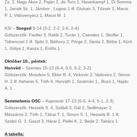
Zs. 2, Nagy Ákos 2, Paján 2, de Toro 1, Haverkampf 1, Di Somma
1, Jansik Sz. 1, Jámbor , Lugosi 1 ill. Gluhaic 3, Tőzsér 1, Macsi
P. 1, Vidovenyecz 1, Macsi M. 1
KSI –
Szeged
9-14 (3-2, 2-2, 2-6, 2-4)
Gólszerzők: Fiedler 3, Rabb 2, Turán 1, Csendes 1, Skofler 1,
Tidrenczel 1 ill. Spitz 3, Báthory 2, Pörge 2, Sánta 2, Bóbis 1, Kürti
1, Gólya 1, Kasza 1, Erdős 1
Október 10., péntek:
Honvéd
– Szentes 15-13 (6-4, 0-5, 6-2, 3-2)
Gólszerzők: Moszkov 5, Ekler B. 4, Vickovic 2, Vadovics 2, Simon
H. 2 ill. Ashanin 5, Tóth 4, Horváth 1, Szatmári 1,, Bozó 1, Hajdu
A. 1
Semmelweis OSC
– Kaposvár 17-13 (6-5, 4-4, 5-1, 2-3)
Gólszerzők: Hessels S. 4, Sziládi 3, Gál 2, Sedlmayer 2,
Mészáros 2, Tóth 1, Tátrai T. 1, Simon S. 1, Hessels B. 1 ill.
Szabó G. 3, Gaszt 3, Hárai 2, Pellei K. 2, Bede 2, Takács 1
A tabella: