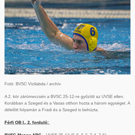
Fotó: BVSC Vízilabda / archív
A 2. kör zárómeccsén a BVSC 25-12-re győzött az UVSE ellen.
Korábban a Szeged és a Vasas otthon hozta a három egységet. A
délelőtt folyamán a Fradi és a Szeged is behúzta.
Férfi OB I., 2. forduló:
BVSC-Manna ABC
– UVSE 25-12 (5-0, 6-2, 7-4, 7-6)