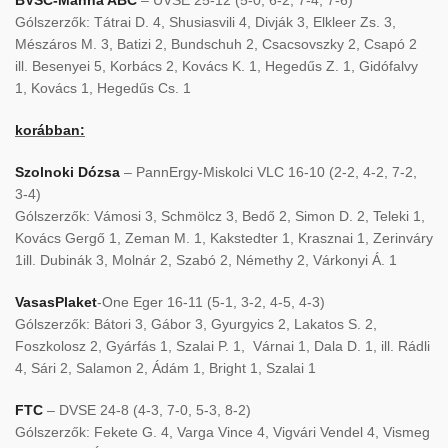
Gólszerzők: Tátrai D. 4, Shusiasvili 4, Divják 3, Elkleer Zs. 3,
Mészáros M. 3, Batizi 2, Bundschuh 2, Csacsovszky 2, Csapó 2
ill. Besenyei 5, Korbács 2, Kovács K. 1, Hegedűs Z. 1, Gidófalvy
1, Kovács 1, Hegedűs Cs. 1
korábban:
Szolnoki Dózsa
– PannErgy-Miskolci VLC 16-10 (2-2, 4-2, 7-2,
3-4)
Gólszerzők: Vámosi 3, Schmölcz 3, Bedő 2, Simon D. 2, Teleki 1,
Kovács Gergő 1, Zeman M. 1, Kakstedter 1, Krasznai 1, Zerinváry
1ill. Dubinák 3, Molnár 2, Szabó 2, Némethy 2, Várkonyi Á. 1
VasasPlaket
-One Eger 16-11 (5-1, 3-2, 4-5, 4-3)
Gólszerzők: Bátori 3, Gábor 3, Gyurgyics 2, Lakatos S. 2,
Foszkolosz 2, Gyárfás 1, Szalai P. 1, Várnai 1, Dala D. 1, ill. Rádli
4, Sári 2, Salamon 2, Ádám 1, Bright 1, Szalai 1
FTC
– DVSE 24-8 (4-3, 7-0, 5-3, 8-2)
Gólszerzők: Fekete G. 4, Varga Vince 4, Vigvári Vendel 4, Vismeg