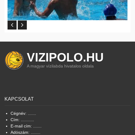
VIZIPOLO.HU
A magyar vízilabda hivatalos oldala
KAPCSOLAT
Cégnév: .......
Cím: ...........
E-mail cím: .......
Adószám: ........