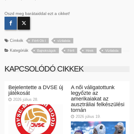
Oszd meg barátaiddal ezt a cikket!
Címkék
Férfi Ob I
vízilabda
Kategóriák
Bajnokságok
Férfi
Hirek
Vízilabda
KAPCSOLÓDÓ CIKKEK
Bejelentette a DVSE új
A női váligatottunk
játékosát
legyőzte az
amerikaiakat az
2026 július 28.
ausztráliai felkészülési
tornán
2026 július 19.