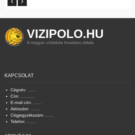
VIZIPOLO.HU
A magyar vízilabda hivatalos oldala
KAPCSOLAT
Cégnév: .......
Cím: ...........
E-mail cím: .......
Adószám: ........
Cégjegyzékszám: .......
Telefon: ........