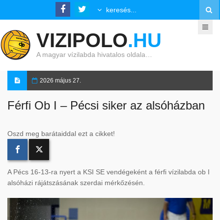
VIZIPOLO
.HU
A magyar vízilabda hivatalos oldala…
2026 május 27.
Férfi Ob I – Pécsi siker az alsóházban
Oszd meg barátaiddal ezt a cikket!
A Pécs 16-13-ra nyert a KSI SE vendégeként a férfi vízilabda ob I
alsóházi rájátszásának szerdai mérkőzésén.