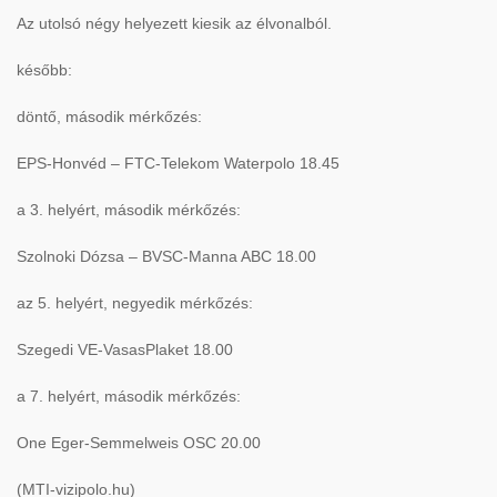
Az utolsó négy helyezett kiesik az élvonalból.
később:
döntő, második mérkőzés:
EPS-Honvéd – FTC-Telekom Waterpolo 18.45
a 3. helyért, második mérkőzés:
Szolnoki Dózsa – BVSC-Manna ABC 18.00
az 5. helyért, negyedik mérkőzés:
Szegedi VE-VasasPlaket 18.00
a 7. helyért, második mérkőzés:
One Eger-Semmelweis OSC 20.00
(MTI-vizipolo.hu)