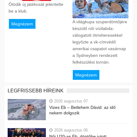
Ötödik új játékosát jelentette
be a klub.
A világkupa szuperdöntőjére
Megnézem
készülő női vízilabda-
válogatott ötméteresekkel
legyőzte a vk-címvédő
amerikai csapatot vasárnap
a Sydneyben rendezett
felkészülési tornán.
Megnézem
LEGFRISSEBB HÍREINK
2026 augusztus 07.
Vizes Eb – Betlehem Dávid: az idő
nekem dolgozik
2026 augusztus 06.
Női U20-as Eb: döntőbe jutott