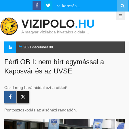
VIZIPOLO
.HU
A magyar vízilabda hivatalos oldala…
2021 december 08.
Férfi OB I: nem bírt egymással a
Kaposvár és az UVSE
Oszd meg barátaiddal ezt a cikket!
Pontosztozkodás az alsóházi rangadón.