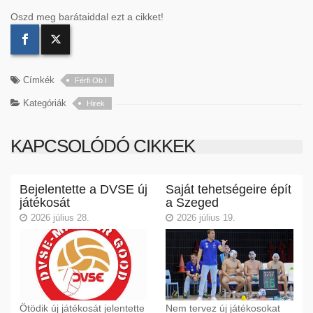
Oszd meg barátaiddal ezt a cikket!
Címkék
Férfi Ob I
Kategóriák
Hirek
KAPCSOLÓDÓ CIKKEK
Bejelentette a DVSE új
Saját tehetségeire épít
játékosát
a Szeged
2026 július 28.
2026 július 19.
Ötödik új játékosát jelentette
Nem tervez új játékosokat