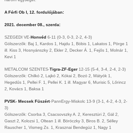
A Férfi Ob I, 12. fordulójában:
2021. december 08., szerda:
SZEGEDI VE-
Honvéd
6-11 (0-3, 0-3, 2-2, 4-3)
Gólszerzők: Baj 1, Kardos 1, Hajdu 1, Bóbis 1, Lakatos 1, Pörge 1
ill. Kiss 3, Hosnyánszky 2, Ekler 2, Decker Á. 1, Fejős 1, Molnár 1,
Kevi 1
METALCOM SZENTES-
Tigra-ZF-Eger
12-15 (5-4, 3-4, 2-4, 2-3)
Gólszerzők: Chilkó 2, Lajkó 2, Kókai 2, Bozó 2, Mátyók 1,
Hegedűs 1, Pellei F. 1, Pellei K. 1 ill. Magyar 6, Murisic 5, Lőrincz
2, Kovács 1, Baksa 1
PVSK- Mecsek Füszért
-PannErgy-Miskolc 13-9 (3-1, 4-2, 4-3, 2-
3)
Gólszerzők: Csorba 3, Csacsovszky A. 2, Keresztúri 2, Gál 2,
Gaszt 2, Kolozsi 1, Oltean 1 ill. Böröczky 3, Biros B. 2, Sélley
Rauscher 1, Vismeg Zs. 1, Krasznai Bendegúz 1, Nagy 1