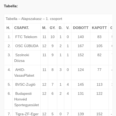
Tabella:
Tabella – Alapszakasz – 1. csoport
H.
CSAPAT.
M.
GY.
D.
V.
DOBOTT
KAPOTT
GK
1.
FTC Telekom
11
10
1
0
140
83
57
2.
OSC ÚJBUDA
12
9
2
1
167
105
62
3.
Szolnoki
11
9
1
1
152
82
70
Dózsa
4.
AHID-
11
8
3
0
124
77
47
VasasPlaket
5.
BVSC-Zugló
12
7
1
4
145
113
32
6.
Budapesti
12
6
2
4
131
122
9
Honvéd
Sportegyesület
7.
Tigra-ZF-Eger
12
5
0
7
139
152
-1