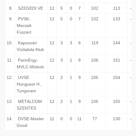
8.
SZEGEDI VE
12
5
0
7
102
113
-1
9.
PVSK-
12
5
0
7
102
133
-3
Mecsek
Füszért
10.
Kaposvári
12
3
3
6
119
144
-2
Vízilabda Klub
11.
PannErgy-
12
3
1
8
106
151
-4
MVLC-Miskolc
12.
UVSE
12
2
1
9
105
154
-4
Hunguest H.,
Tungsram
13.
METALCOM
12
2
1
9
105
155
-5
SZENTES
14.
DVSE-Master
11
0
0
11
77
130
-5
Good