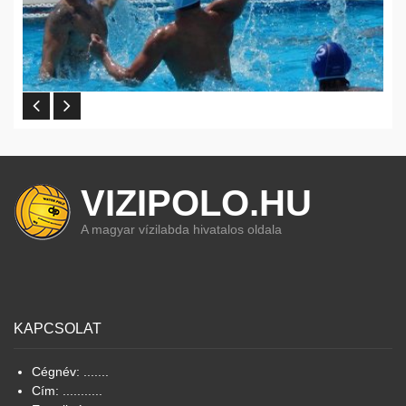
VIZIPOLO.HU
A magyar vízilabda hivatalos oldala
KAPCSOLAT
Cégnév: .......
Cím: ...........