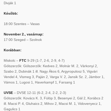
Divják 1
Később:
18:00 Szentes – Vasas
November 2., vasárnap:
17:00 Szeged – Szolnok
Korábban:
Miskolc –
FTC
9-29 (1-7, 2-6, 2-9, 4-7)
Gólszerzők: Gólszerzők: Kedves 2, Molnár M. 2, Várkonyi 2,
Szabo 2, Dubinák 1 ill. Nagy Ákos 6, Argyropulosz 5, Vigvári
Vendel 4, Vismeg 3, Paján 2, Varga V. 2, Jansik Sz. 2, Jámbor 1,
Vámos 1, Lugosi 1, Haverkampf 1, Farsang 1
UVSE
– DVSE 12-11 (6-2, 2-4, 2-2, 2-3)
Gólszerzők: Kovács K. 3, Fülöp 3, Besenyei 2, Gál 2, Korábcs 2
ill. Macsi P. 4, Gluhaics 2, Mihov 2, Macsi M. 1, Vidovenyecz 1,
Gagulics 1