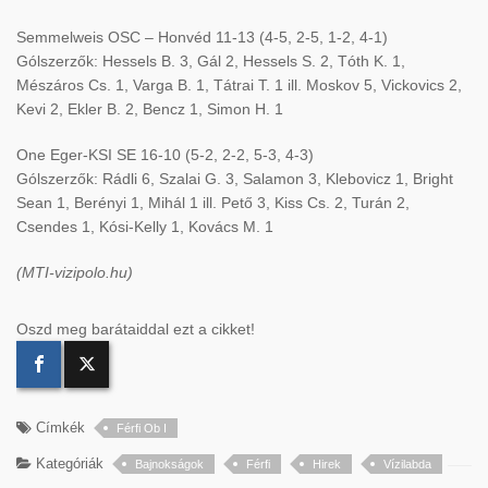
Semmelweis OSC – Honvéd 11-13 (4-5, 2-5, 1-2, 4-1)
Gólszerzők: Hessels B. 3, Gál 2, Hessels S. 2, Tóth K. 1,
Mészáros Cs. 1, Varga B. 1, Tátrai T. 1 ill. Moskov 5, Vickovics 2,
Kevi 2, Ekler B. 2, Bencz 1, Simon H. 1
One Eger-KSI SE 16-10 (5-2, 2-2, 5-3, 4-3)
Gólszerzők: Rádli 6, Szalai G. 3, Salamon 3, Klebovicz 1, Bright
Sean 1, Berényi 1, Mihál 1 ill. Pető 3, Kiss Cs. 2, Turán 2,
Csendes 1, Kósi-Kelly 1, Kovács M. 1
(MTI-vizipolo.hu)
Oszd meg barátaiddal ezt a cikket!
Címkék
Férfi Ob I
Kategóriák
Bajnokságok
Férfi
Hirek
Vízilabda