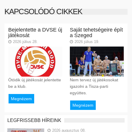
KAPCSOLÓDÓ CIKKEK
Bejelentette a DVSE új
Saját tehetségeire épít
játékosát
a Szeged
2026 július 28.
2026 július 19.
Ötödik új játékosát jelentette
Nem tervez új játékosokat
be a klub.
igazolni a Tisza-parti
együttes.
Megnézem
Megnézem
LEGFRISSEBB HÍREINK
2026 augusztus 08.