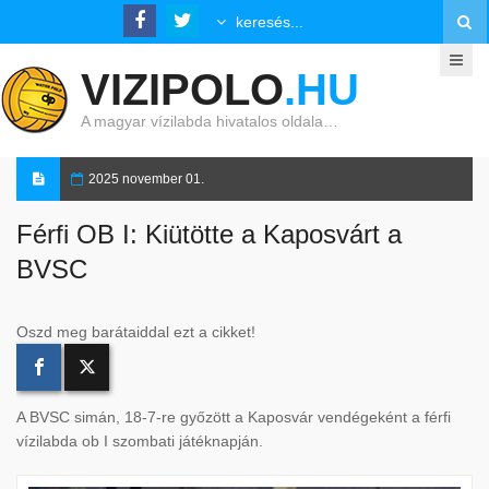
VIZIPOLO
.HU
A magyar vízilabda hivatalos oldala…
2025 november 01.
Férfi OB I: Kiütötte a Kaposvárt a
BVSC
Oszd meg barátaiddal ezt a cikket!
A BVSC simán, 18-7-re győzött a Kaposvár vendégeként a férfi
vízilabda ob I szombati játéknapján.