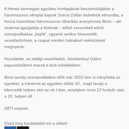
A Heves vármegyei együttes honlapjának beszámolójában a
háromszoros olimpiai bajnok Szécsi Zoltán klubelnök elmondta, a
hozzá hasonlóan háromszoros ötkarikás aranyérmes Biros – aki
szakmai igazgatója a klubnak – előző szezonbeli edzői
szerepvállalása „bejött”, ugyanis amikor kinevezték
vezetőedzőnek, a csapat minden hátralévő mérkőzését
megnyerte.
Hozzátette, az eddigi vezetőedző, Jászberényi Gábor
kapusedzőként marad a klub kötelékében.
Biros tavalyi szerepvállalása előtt már 2022-ben is irányította az
egrieket, a trénerrel az együttes előbb 10., majd tavaly a
kilencedik helyen zárt az ob I-ben, amelyben most 13 forduló után
a 10. helyen áll.
(MTI-vizipolo.
Oszd meg barátaiddal ezt a cikket!