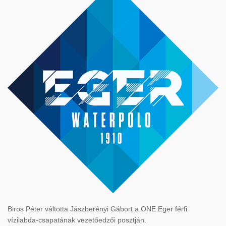
Biros Péter váltotta Jászberényi Gábort a ONE Eger férfi
vízilabda-csapatának vezetőedzői posztján.