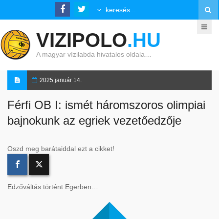
VIZIPOLO
.HU
A magyar vízilabda hivatalos oldala…
2025 január 14.
Férfi OB I: ismét háromszoros olimpiai
bajnokunk az egriek vezetőedzője
Oszd meg barátaiddal ezt a cikket!
Edzőváltás történt Egerben…