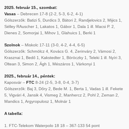
2025. február 15., szombat:
Vasas
– Debrecen 17-8 (2-2, 5-3, 6-2, 4-1)
Gólszerzők: Batizi 5, Durdics 3, Bátori 2, Randjelovics 2, Mijics 1,
Sélley RAuscher 1, Lakatos 1, Gábor 1, Dala 1 ill. Macsi P. 2,
Dienes 2, Somorjai 1, Mihov 1, Glahuics 1, Berki 1
Szolnok
– Miskolc 17-11 (3-0, 4-2, 4-4, 6-5)
Gólszerzők: Schmölcz 4, Kovács G. 4, Zerinváry 2, Vámosi 2,
Krasznai 1, Bedő 1, Kakstedter 1, Böröczky 1, Teleki 1 ill. Nyíri 3,
Oltean 3, Simon 2, Ágh 1, Mészáros 1, Várkonyi 1
2025., február 14., péntek:
Kaposvár –
FTC
8-24 (2-5, 3-8, 0-4, 3-7)
Gólszerzők: Baj 3, Dőry 2, Bede M. 1, Berta 1, Vadas 1 ill. Fekete
5, Vigvári 4, Jansik 4, Vismeg 2, Manhercz 2, Pohl 2, Zeman 2,
Mandics 1, Argyropulosz 1, Molnár 1
A tabella:
1. FTC-Telekom Waterpolo 18 18 – 367-133 54 pont