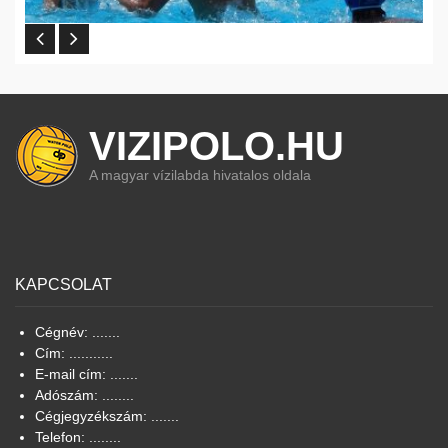
VIZIPOLO.HU
A magyar vízilabda hivatalos oldala
KAPCSOLAT
Cégnév: .......
Cím: ...........
E-mail cím: .......
Adószám: ........
Cégjegyzékszám: .......
Telefon: ........