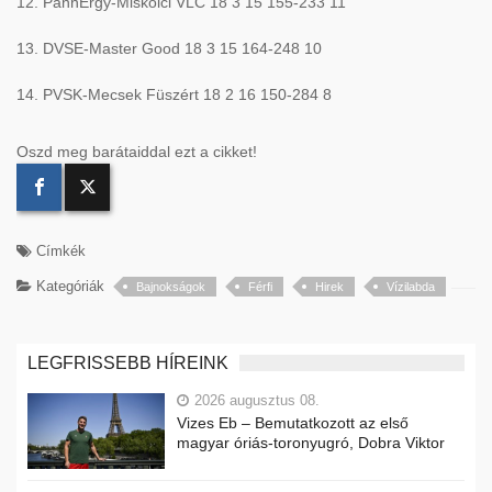
12. PannErgy-Miskolci VLC 18 3 15 155-233 11
13. DVSE-Master Good 18 3 15 164-248 10
14. PVSK-Mecsek Füszért 18 2 16 150-284 8
Oszd meg barátaiddal ezt a cikket!
Címkék
Kategóriák
Bajnokságok
Férfi
Hirek
Vízilabda
LEGFRISSEBB HÍREINK
2026 augusztus 08.
Vizes Eb – Bemutatkozott az első
magyar óriás-toronyugró, Dobra Viktor