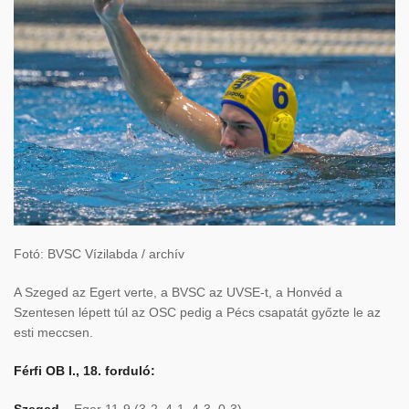
Fotó: BVSC Vízilabda / archív
A Szeged az Egert verte, a BVSC az UVSE-t, a Honvéd a
Szentesen lépett túl az OSC pedig a Pécs csapatát győzte le az
esti meccsen.
Férfi OB I., 18. forduló:
Szeged
– Eger 11-9 (3-2, 4-1, 4-3, 0-3)