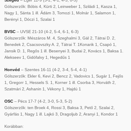
Gólszerzők: Bóbis 4, Kürti 2, Leinweber 1, Sziládi 1, Kasza 1,
Nagy 1, Sánta 1 ill. Ádám 3, Tomozi 1, Molnár 1, Salamon 1,
Berényi 1, Dóczi 1, Szalai 1
BVSC
– UVSE 21-10 (4-2, 5-4, 6-1, 6-3)
Gólszerzők: Mészáros M. 4, Szeghalmi 3, Gál 2, Tátrai D. 2,
Benedek 2, Csacsovszky A. 2, Tátrai T. 1Konarik 1, Csapó 1,
Jansik D. 1, Regős 1 ill. Besenyei 3, Budai 2, Kovács 1, Baksa 1.
Alekseev 1, Gidófalvy 1, Hegedűs 1
Honvéd
– Szentes 16-11 (4-2, 3-4, 5-4, 4-1)
Gólszerzők: Ekler 6, Kevi 2, Bencz 2, Vadovics 1, Sugár 1, Fejős
1, Gregorr 1, Hessels S. 1, Korner 1 ill. Csorba 3, Horváth 2,
Szatmári 2, Ashanin 1, Vékony 1, Hajdú 1
OSC
– Pécs 17-7 (4-2, 3-0, 5-3, 5-2)
Gólszerzők: ten Broek 4, Rossi 3, Baksa 3, Pető 2, Szalai 2,
Gyárfás 1, Nagy 1 ill. Lajkó 3, Dragoljub 2, Aranyi 1, Kondor 1
Korábban: