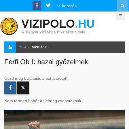
VIZIPOLO
.HU
A magyar vízilabda hivatalos oldala…
2025 február 15.
Férfi Ob I: hazai győzelmek
Oszd meg barátaiddal ezt a cikket!
Nem termett babér a vendég csapatoknak.