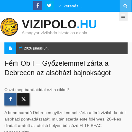
VIZIPOLO
.HU
A magyar vízilabda hivatalos oldala…
2026 június 04.
Férfi Ob I – Győzelemmel zárta a
Debrecen az alsóházi bajnokságot
Oszd meg barátaiddal ezt a cikket!
A bennmaradó Debrecen győzelemmel zárta a férfi vízilabda ob I
alsóházi pontvadászatát, miután szerda este fölényes, 20-4-es
diadalt aratott az utolsó helyen búcsúzó ELTE BEAC