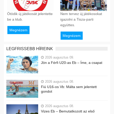
Ötödik új játékosát jelentette
Nem tervez új játékosokat
be a klub.
igazolni a Tisza-parti
együttes.
Megnézem
Megnézem
LEGFRISSEBB HÍREINK
2026 augusztus 09.
Jön a Férfi U20-as Eb – Íme, a csapat
2026 augusztus 08.
Fiú U16-os Vb: Málta sem jelentett
gondot
2026 augusztus 08.
Vizes Eb – Bemutatkozott az első