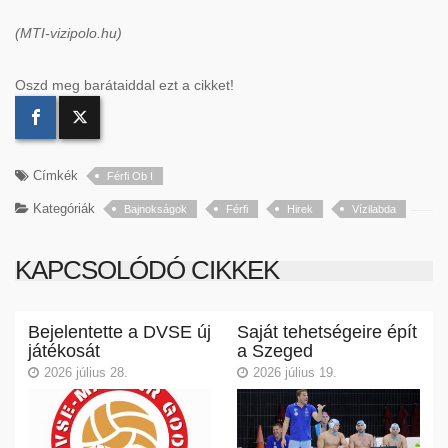
(MTI-vizipolo.hu)
Oszd meg barátaiddal ezt a cikket!
Címkék
Férfi Ob I
Kategóriák
Bajnokságok
Férfi
Hirek
Vízilabda
KAPCSOLÓDÓ CIKKEK
Bejelentette a DVSE új
Saját tehetségeire épít
játékosát
a Szeged
2026 július 28.
2026 július 19.