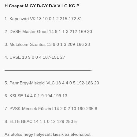
H Csapat M GY D-GY D-V V LG KG P
1. Kaposvári VK 13 10 0 1 2 215-172 31
2. DVSE-Master Good 14 9 1 1 3 212-169 30
3. Metalcom-Szentes 13 9 0 1 3 209-166 28
4. UVSE 13 9 0 0 4 187-151 27
————————————————————-
5. PannErgy-Miskolci VLC 13 4 4 0 5 192-186 20
6. KSI SE 14 4 0 1 9 194-199 13
7. PVSK-Mecsek Füszért 14 2 0 2 10 190-235 8
8. ELTE BEAC 14 1 1 0 12 129-250 5
Az utolsó négy helyezett kiesik az élvonalból.