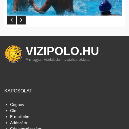
VIZIPOLO.HU
A magyar vízilabda hivatalos oldala
KAPCSOLAT
Cégnév: .......
Cím: ...........
E-mail cím: .......
Adószám: ........
Cégjegyzékszám: .......