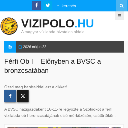
VIZIPOLO
.HU
A magyar vízilabda hivatalos oldala…
2026 május 22.
Férfi Ob I – Előnyben a BVSC a
bronzcsatában
Oszd meg barátaiddal ezt a cikket!
A BVSC házigazdaként 16-11-re legyőzte a Szolnokot a férfi
vízilabda ob I bronzcsatájának első mérkőzésén, csütörtökön.