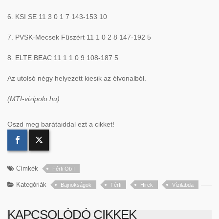
6. KSI SE 11 3 0 1 7 143-153 10
7. PVSK-Mecsek Füszért 11 1 0 2 8 147-192 5
8. ELTE BEAC 11 1 1 0 9 108-187 5
Az utolsó négy helyezett kiesik az élvonalból.
(MTI-vizipolo.hu)
Oszd meg barátaiddal ezt a cikket!
Címkék
Férfi Ob I
Kategóriák
Bajnokságok
Férfi
Hirek
Vízilabda
KAPCSOLÓDÓ CIKKEK