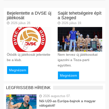
Bejelentette a DVSE új
Saját tehetségeire épít
játékosát
a Szeged
2026 július 28.
2026 július 19.
Ötödik új játékosát jelentette
Nem tervez új játékosokat
be a klub.
igazolni a Tisza-parti
együttes.
Megnézem
Megnézem
LEGFRISSEBB HÍREINK
2026 augusztus 07.
Női U20-as Európa-bajnok a magyar
válogatott!