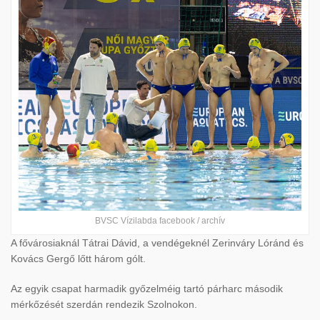
BVSC Vízilabda facebook / archív
A fővárosiaknál Tátrai Dávid, a vendégeknél Zerinváry Lóránd és
Kovács Gergő lőtt három gólt.
Az egyik csapat harmadik győzelméig tartó párharc második
mérkőzését szerdán rendezik Szolnokon.