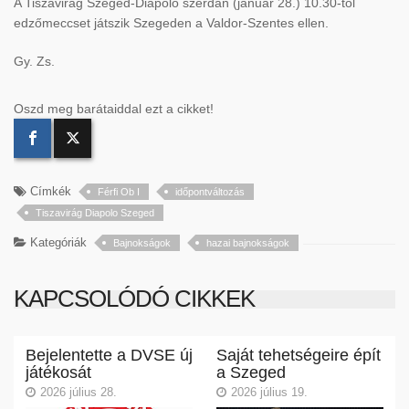
A Tiszavirág Szeged-Diapolo szerdán (január 28.) 10.30-tól
edzőmeccset játszik Szegeden a Valdor-Szentes ellen.
Gy. Zs.
Oszd meg barátaiddal ezt a cikket!
Címkék
Férfi Ob I
időpontváltozás
Tiszavirág Diapolo Szeged
Kategóriák
Bajnokságok
hazai bajnokságok
KAPCSOLÓDÓ CIKKEK
Bejelentette a DVSE új
Saját tehetségeire épít
játékosát
a Szeged
2026 július 28.
2026 július 19.