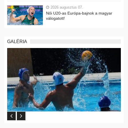
2026 augusztus 07.
Női U20-as Európa-bajnok a magyar
válogatott!
GALÉRIA