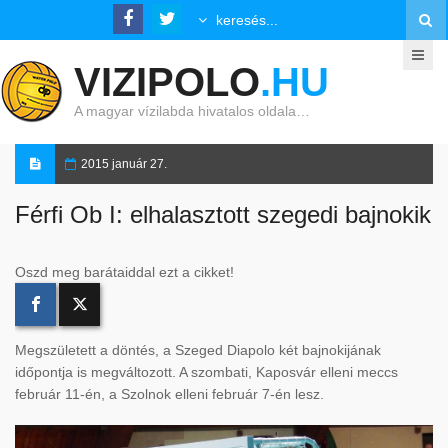
VIZIPOLO
.HU
A magyar vízilabda hivatalos oldala…
2015 január 27.
Férfi Ob I: elhalasztott szegedi bajnokik
Oszd meg barátaiddal ezt a cikket!
Megszületett a döntés, a Szeged Diapolo két bajnokijának
időpontja is megváltozott. A szombati, Kaposvár elleni meccs
február 11-én, a Szolnok elleni február 7-én lesz.