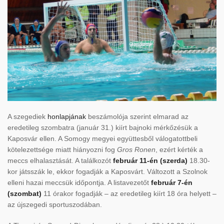
A szegediek
honlapjának
beszámolója szerint elmarad az
eredetileg szombatra (január 31.) kiírt bajnoki mérkőzésük a
Kaposvár ellen. A Somogy megyei együttesből válogatottbeli
kötelezettsége miatt hiányozni fog
Gros Ronen
, ezért kérték a
meccs elhalasztását. A találkozót
február 11-én (szerda)
18.30-
kor játsszák le, ekkor fogadják a Kaposvárt. Változott a Szolnok
elleni hazai meccsük időpontja. A listavezetőt
február 7-én
(szombat)
11 órakor fogadják – az eredetileg kiírt 18 óra helyett –
az újszegedi sportuszodában.