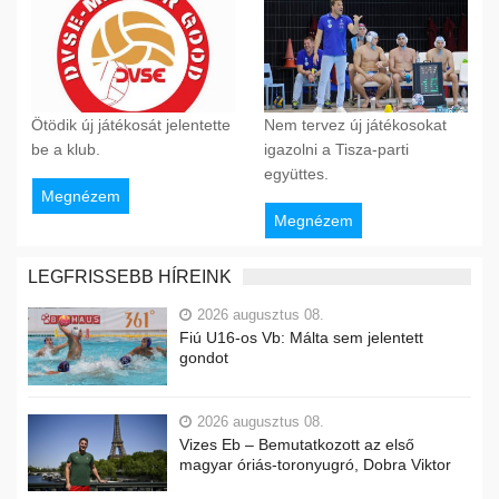
Ötödik új játékosát jelentette
Nem tervez új játékosokat
be a klub.
igazolni a Tisza-parti
együttes.
Megnézem
Megnézem
LEGFRISSEBB HÍREINK
2026 augusztus 08.
Fiú U16-os Vb: Málta sem jelentett
gondot
2026 augusztus 08.
Vizes Eb – Bemutatkozott az első
magyar óriás-toronyugró, Dobra Viktor