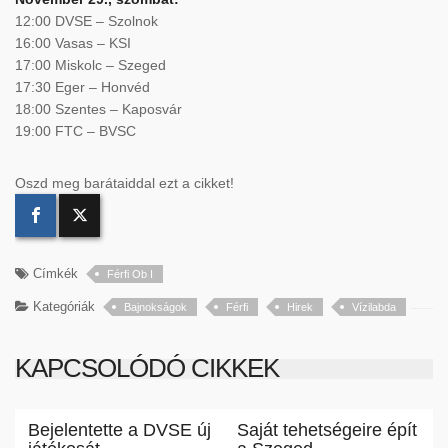
12:00 DVSE – Szolnok
16:00 Vasas – KSI
17:00 Miskolc – Szeged
17:30 Eger – Honvéd
18:00 Szentes – Kaposvár
19:00 FTC – BVSC
Oszd meg barátaiddal ezt a cikket!
Címkék
Férfi Ob I
Kategóriák
Bajnokságok
Férfi
Hirek
Vízilabda
KAPCSOLÓDÓ CIKKEK
Bejelentette a DVSE új
Saját tehetségeire épít