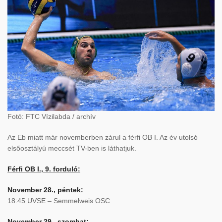
Fotó: FTC Vízilabda / archív
Az Eb miatt már novemberben zárul a férfi OB I. Az év utolsó
elsőosztályú meccsét TV-ben is láthatjuk.
Férfi OB I., 9. forduló:
November 28., péntek:
18:45 UVSE – Semmelweis OSC
November 29., szombat: