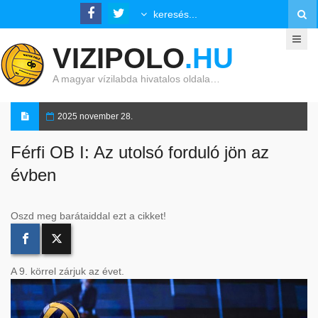
VIZIPOLO
.HU
A magyar vízilabda hivatalos oldala…
2025 november 28.
Férfi OB I: Az utolsó forduló jön az
évben
Oszd meg barátaiddal ezt a cikket!
A 9. körrel zárjuk az évet.