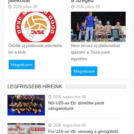
játékosát
a Szeged
2026 július 28.
2026 július 19.
Ötödik új játékosát jelentette
Nem tervez új játékosokat
be a klub.
igazolni a Tisza-parti
együttes.
Megnézem
Megnézem
LEGFRISSEBB HÍREINK
2026 augusztus 06.
Női U20-as Eb: döntőbe jutott
válogatottunk
2026 augusztus 06.
Fiú U16-os Vb: vereség a görögöktől