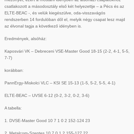
csatlakozott a másodosztály első két helyezettje – a Pécs és az
ELTE-BEAC -, és velük kiegészülve, oda-visszavágós
rendszerben 14 fordulóban dől el, melyik négy csapat lesz majd
az élvonal tagja a következő idényben is.
Eredmények, alsóház:
Kaposvári VK – Debreceni VSE-Master Good 18-15 (2-2, 4-1, 5-5,
7-7)
korábban:
PannErgy-Miskolci VLC – KSI SE 15-13 (1-5, 5-2, 5-5, 4-1)
ELTE-BEAC – UVSE 6-12 (0-2, 3-2, 0-2, 3-6)
A tabella:
1. DVSE-Master Good 10 7 1 0 2 152-124 23
2. Metalcom-Szentes 10 7 0 1 2 155-127 22