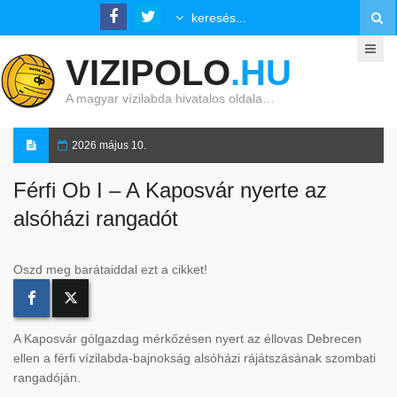
VIZIPOLO
.HU
A magyar vízilabda hivatalos oldala…
2026 május 10.
Férfi Ob I – A Kaposvár nyerte az
alsóházi rangadót
Oszd meg barátaiddal ezt a cikket!
A Kaposvár gólgazdag mérkőzésen nyert az éllovas Debrecen
ellen a férfi vízilabda-bajnokság alsóházi rájátszásának szombati
rangadóján.