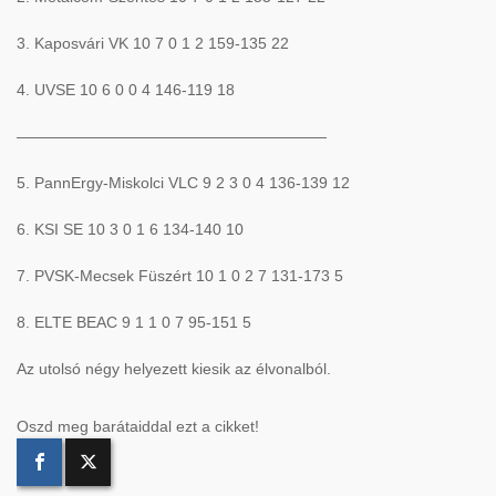
3. Kaposvári VK 10 7 0 1 2 159-135 22
4. UVSE 10 6 0 0 4 146-119 18
————————————————————
5. PannErgy-Miskolci VLC 9 2 3 0 4 136-139 12
6. KSI SE 10 3 0 1 6 134-140 10
7. PVSK-Mecsek Füszért 10 1 0 2 7 131-173 5
8. ELTE BEAC 9 1 1 0 7 95-151 5
Az utolsó négy helyezett kiesik az élvonalból.
Oszd meg barátaiddal ezt a cikket!