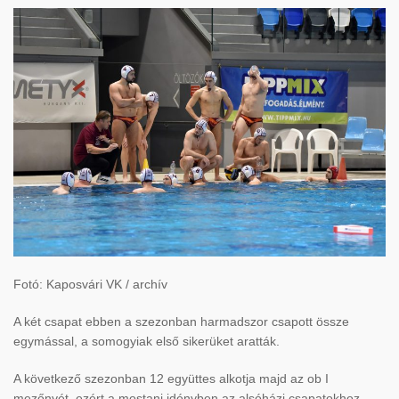
Fotó: Kaposvári VK / archív
A két csapat ebben a szezonban harmadszor csapott össze
egymással, a somogyiak első sikerüket aratták.
A következő szezonban 12 együttes alkotja majd az ob I
mezőnyét, ezért a mostani idényben az alsóházi csapatokhoz