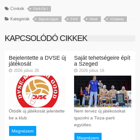
Címkék
Férfi Ob I
Kategóriák
Bajnokságok
Férfi
Hirek
Vízilabda
KAPCSOLÓDÓ CIKKEK
Bejelentette a DVSE új
Saját tehetségeire épít
játékosát
a Szeged
2026 július 28.
2026 július 19.
Ötödik új játékosát jelentette
Nem tervez új játékosokat
be a klub.
igazolni a Tisza-parti
együttes.
Megnézem
Megnézem