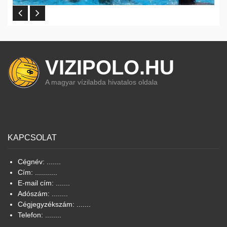
VIZIPOLO.HU
A magyar vízilabda hivatalos oldala
KAPCSOLAT
Cégnév: .......
Cím: ...........
E-mail cím: .......
Adószám: ........
Cégjegyzékszám: .......
Telefon: ........