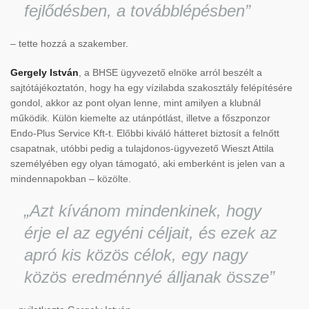
fejlődésben, a továbblépésben”
– tette hozzá a szakember.
Gergely István
, a BHSE ügyvezető elnöke arról beszélt a
sajtótájékoztatón, hogy ha egy vízilabda szakosztály felépítésére
gondol, akkor az pont olyan lenne, mint amilyen a klubnál
működik. Külön kiemelte az utánpótlást, illetve a főszponzor
Endo-Plus Service Kft-t. Előbbi kiváló hátteret biztosít a felnőtt
csapatnak, utóbbi pedig a tulajdonos-ügyvezető Wieszt Attila
személyében egy olyan támogató, aki emberként is jelen van a
mindennapokban – közölte.
„Azt kívánom mindenkinek, hogy
érje el az egyéni céljait, és ezek az
apró kis közös célok, egy nagy
közös eredménnyé álljanak össze”