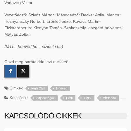
Vadovics Viktor
Vezetőedző: Szivós Márton. Másodedző: Decker Attila. Mentor:
Hosnyánszky Norbert. Erőnléti edző: Kovács Martin.
Fizioterapeuta: Klenyán Tamás. Szakosztály-igazgató-helyettes:
Mátyás Zoltán
(MTI – honved.hu – vizipolo.hu)
Oszd meg barátaiddal ezt a cikket!
Címkék
Férfi Ob I
Honvéd
Kategóriák
Bajnokságok
Férfi
Hirek
Vízilabda
KAPCSOLÓDÓ CIKKEK