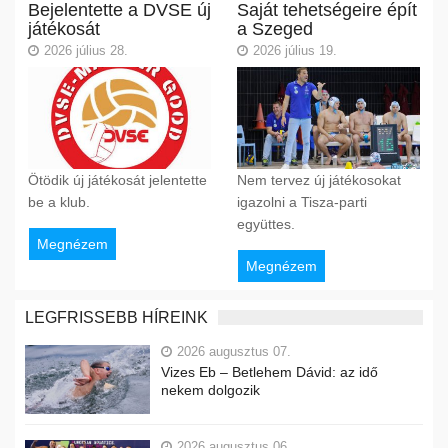
Bejelentette a DVSE új
Saját tehetségeire épít
játékosát
a Szeged
2026 július 28.
2026 július 19.
Ötödik új játékosát jelentette
Nem tervez új játékosokat
be a klub.
igazolni a Tisza-parti
együttes.
Megnézem
Megnézem
LEGFRISSEBB HÍREINK
2026 augusztus 07.
Vizes Eb – Betlehem Dávid: az idő
nekem dolgozik
2026 augusztus 06.