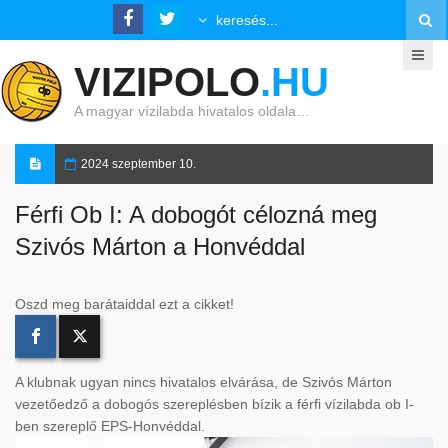
VIZIPOLO
.HU
A magyar vízilabda hivatalos oldala…
2024 szeptember 10.
Férfi Ob I: A dobogót célozná meg
Szivós Márton a Honvéddal
Oszd meg barátaiddal ezt a cikket!
A klubnak ugyan nincs hivatalos elvárása, de Szivós Márton
vezetőedző a dobogós szereplésben bízik a férfi vízilabda ob I-
ben szereplő EPS-Honvéddal.