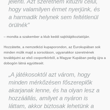
jelenti. Azt szeretném kitűzni célul,
hogy valamilyen érmet nyerjünk, és
a harmadik helynek sem feltétlenül
örülnék”
– mondta a szakember a klub keddi sajtótájékoztatóján.
Hozzátette, a nemzetközi kupaporondon, az Eurokupában sok
minden múlik majd a sorsoláson, ugyanakkor szeretnének
továbbjutni az első csoportkörből, a Magyar Kupában pedig újra a
dobogón látná együttesét.
„A játékosoktól azt várom, hogy
minden mérkőzésen főszereplők
akarjanak lenne, és ha olyan lesz a
hozzáállás, amilyet a nyáron is
láttam, akkor biztosak lehetünk a