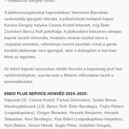
– nyilatkozta Gergely István.
A játékosmozgásokkal kapcsolatban Steinmetz Barnabás
szakosztály-igazgató elárulta, a pályafutását befejező kapus
Kardos Gergely helyére Csoma Kristóf érkezett, míg Ekler
Zsombort Bencz Rolf pótolhatja. A játékosként kétszeres olimpiai
bajnok vezető elmondta, hivatalos elvárás ezúttal sincs a
csapattal szemben, véleménye szerint azonban mivel a gárda
korábbi játékereje nem gyengült, akár a dobogóért is harcban
lehet az együttes.
Az előző bajnoki szezonban ötödik Honvéd a bajnokság jövő heti
nyitófordulójában, szerda este a Miskolc otthonában kezdi a
pontvadászatot.
ENDO PLUS SERVICE-HONVÉD 2024–2025:
Kapusok (3): Csoma Kristóf, Farkas Domonkos, Szabó Bence
Mezőnyjátékosok (13): Bencz Rolf, Ekler Bendegúz, Fejős Róbert
(csapatkapitány), Gregor Benedek, Hessels Benjamin, Hessels
Sebastian, Kevi Bendegúz, Kiss Bálint (csapatkapitány-helyettes),
Nyíri Balázs, Simon Henrik, Sugár Péter, Szépfalvi Gergely,