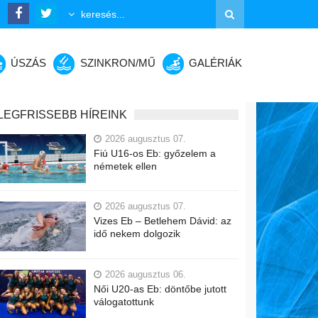
ÚSZÁS
SZINKRON/MŰ
GALÉRIÁK
LEGFRISSEBB HÍREINK
2026 augusztus 07.
Fiú U16-os Eb: győzelem a
németek ellen
2026 augusztus 07.
Vizes Eb – Betlehem Dávid: az
idő nekem dolgozik
2026 augusztus 06.
Női U20-as Eb: döntőbe jutott
válogatottunk