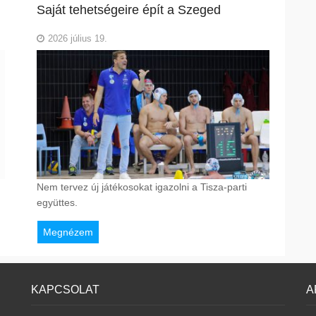
Saját tehetségeire épít a Szeged
2026 július 19.
Nem tervez új játékosokat igazolni a Tisza-parti
együttes.
Megnézem
KAPCSOLAT
A