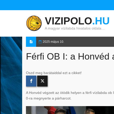
VIZIPOLO
.HU
A magyar vízilabda hivatalos oldala…
2025 május 10.
Férfi OB I: a Honvéd 
Oszd meg barátaiddal ezt a cikket!
A Honvéd végzett az ötödik helyen a férfi vízilabda o
0-ra megnyerte a párharcot.