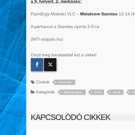
a 9. helyért, 2. mérkőzés:
PannErgy-Miskolci VLC –
Metalcom Szentes
13-14 (4-
A párharcot a Szentes nyerte 2-0-ra.
(MTI-vizipolo.hu)
Oszd meg barátaiddal ezt a cikket!
Címkék
Férfi Ob I
Kategóriák
Bajnokságok
Férfi
Hirek
V
KAPCSOLÓDÓ CIKKEK