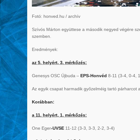
Fotó: honved.hu / archív
Szívós Márton együttese a második negyed végére sze
szemben.
Eredmények:
az 5. helyért, 3. mérkőzés:
Genesys OSC Újbuda –
EPS-Honvéd
8-11 (3-4, 0-4, 1
Az egyik csapat harmadik győzelméig tartó párharcot 
Korábban:
a 11. helyért, 1. mérkőzés:
One Eger
-UVSE
11-12 (3-3, 3-3, 2-2, 3-4)