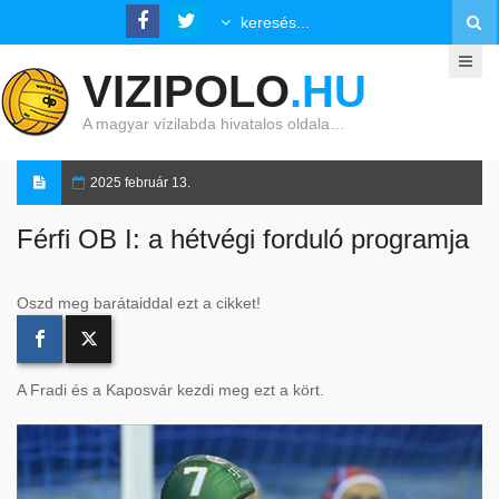
VIZIPOLO
.HU
A magyar vízilabda hivatalos oldala…
2025 február 13.
Férfi OB I: a hétvégi forduló programja
Oszd meg barátaiddal ezt a cikket!
A Fradi és a Kaposvár kezdi meg ezt a kört.