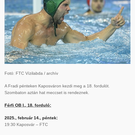
Fotó: FTC Vízilabda / archív
A Fradi pénteken Kaposváron kezdi meg a 18. fordulót.
Szombaton aztán hat meccset is rendeznek.
Férfi OB I., 18. forduló:
2025., február 14., péntek:
19:30 Kaposvár – FTC