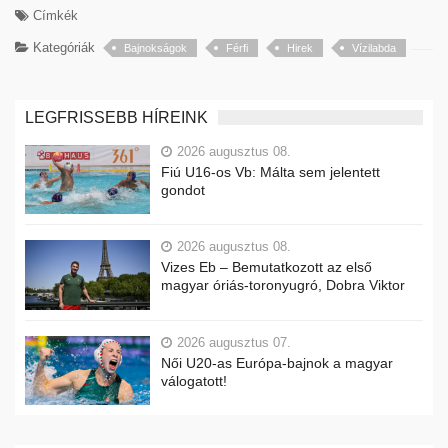
Címkék
Kategóriák
Bajnokságok
Férfi
Hirek
Vízilabda
LEGFRISSEBB HÍREINK
2026 augusztus 08.
Fiú U16-os Vb: Málta sem jelentett
gondot
2026 augusztus 08.
Vizes Eb – Bemutatkozott az első
magyar óriás-toronyugró, Dobra Viktor
2026 augusztus 07.
Női U20-as Európa-bajnok a magyar
válogatott!