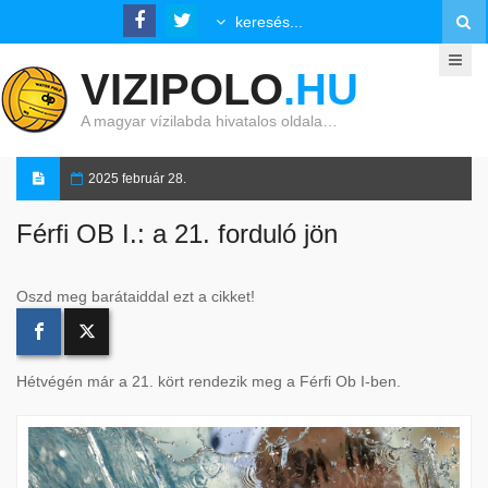
VIZIPOLO
.HU
A magyar vízilabda hivatalos oldala…
2025 február 28.
Férfi OB I.: a 21. forduló jön
Oszd meg barátaiddal ezt a cikket!
Hétvégén már a 21. kört rendezik meg a Férfi Ob I-ben.