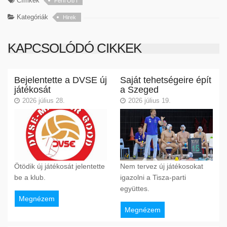
Címkék
Férfi Ob I
Kategóriák
Hirek
KAPCSOLÓDÓ CIKKEK
Bejelentette a DVSE új
Saját tehetségeire épít
játékosát
a Szeged
2026 július 28.
2026 július 19.
Ötödik új játékosát jelentette
Nem tervez új játékosokat
be a klub.
igazolni a Tisza-parti
együttes.
Megnézem
Megnézem