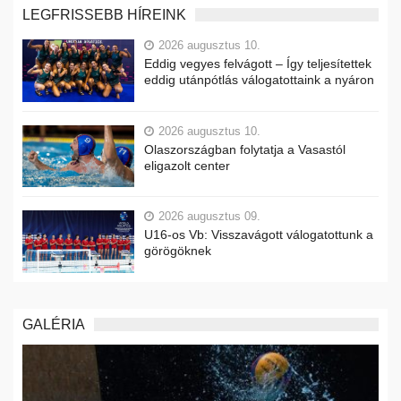
LEGFRISSEBB HÍREINK
2026 augusztus 10.
Eddig vegyes felvágott – Így teljesítettek
eddig utánpótlás válogatottaink a nyáron
2026 augusztus 10.
Olaszországban folytatja a Vasastól
eligazolt center
2026 augusztus 09.
U16-os Vb: Visszavágott válogatottunk a
görögöknek
GALÉRIA