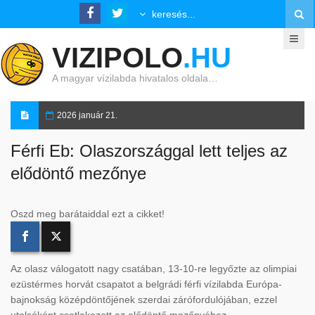
VIZIPOLO
.HU
A magyar vízilabda hivatalos oldala…
2026 január 21.
Férfi Eb: Olaszországgal lett teljes az
elődöntő mezőnye
Oszd meg barátaiddal ezt a cikket!
Az olasz válogatott nagy csatában, 13-10-re legyőzte az olimpiai
ezüstérmes horvát csapatot a belgrádi férfi vízilabda Európa-
bajnokság középdöntőjének szerdai zárófordulójában, ezzel