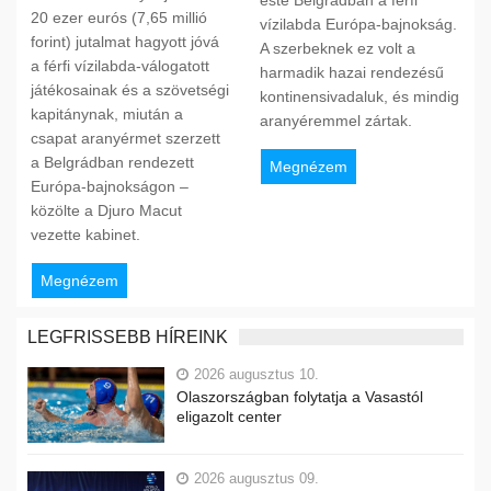
este Belgrádban a férfi
20 ezer eurós (7,65 millió
vízilabda Európa-bajnokság.
forint) jutalmat hagyott jóvá
A szerbeknek ez volt a
a férfi vízilabda-válogatott
harmadik hazai rendezésű
játékosainak és a szövetségi
kontinensivadaluk, és mindig
kapitánynak, miután a
aranyéremmel zártak.
csapat aranyérmet szerzett
a Belgrádban rendezett
Megnézem
Európa-bajnokságon –
közölte a Djuro Macut
vezette kabinet.
Megnézem
LEGFRISSEBB HÍREINK
2026 augusztus 10.
Olaszországban folytatja a Vasastól
eligazolt center
2026 augusztus 09.