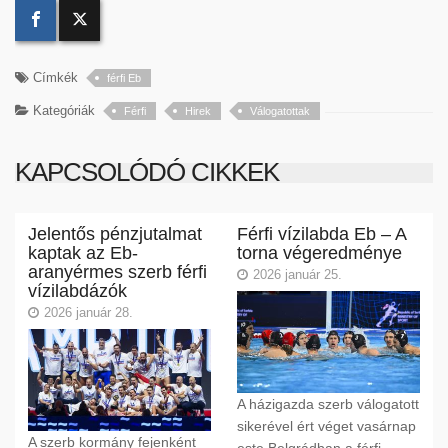
Címkék
férfi Eb
Kategóriák
Férfi
Hirek
Válogatottak
KAPCSOLÓDÓ CIKKEK
Jelentős pénzjutalmat
Férfi vízilabda Eb – A
kaptak az Eb-
torna végeredménye
aranyérmes szerb férfi
2026 január 25.
vízilabdázók
2026 január 28.
A házigazda szerb válogatott
sikerével ért véget vasárnap
A szerb kormány fejenként