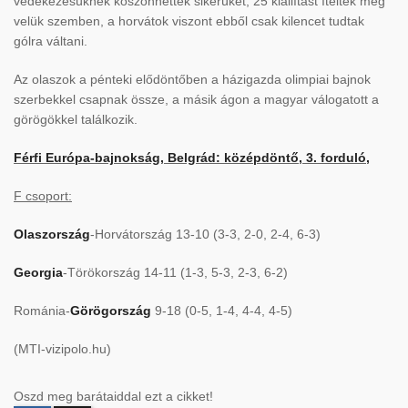
védekezésüknek köszönhették sikerüket, 25 kiállítást ítéltek meg
velük szemben, a horvátok viszont ebből csak kilencet tudtak
gólra váltani.
Az olaszok a pénteki elődöntőben a házigazda olimpiai bajnok
szerbekkel csapnak össze, a másik ágon a magyar válogatott a
görögökkel találkozik.
Férfi Európa-bajnokság, Belgrád: középdöntő, 3. forduló,
F csoport:
Olaszország
-Horvátország 13-10 (3-3, 2-0, 2-4, 6-3)
Georgia
-Törökország 14-11 (1-3, 5-3, 2-3, 6-2)
Románia-
Görögország
9-18 (0-5, 1-4, 4-4, 4-5)
(MTI-vizipolo.hu)
Oszd meg barátaiddal ezt a cikket!