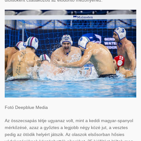
utolsóként csatlakozott az elődöntő mezőnyéhez.
Fotó Deepblue Media
Az összecsapás tétje ugyanaz volt, mint a keddi magyar-spanyol
mérkőzésé, azaz a győztes a legjobb négy közé jut, a vesztes
pedig az ötödik helyért játszik. Az olaszok elsősorban hősies