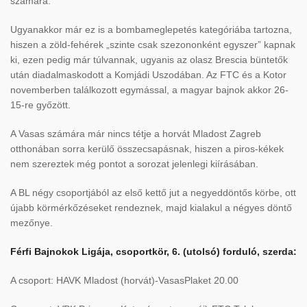
számára.
Ugyanakkor már ez is a bombameglepetés kategóriába tartozna,
hiszen a zöld-fehérek „szinte csak szezononként egyszer” kapnak
ki, ezen pedig már túlvannak, ugyanis az olasz Brescia büntetők
után diadalmaskodott a Komjádi Uszodában. Az FTC és a Kotor
novemberben találkozott egymással, a magyar bajnok akkor 26-
15-re győzött.
A Vasas számára már nincs tétje a horvát Mladost Zagreb
otthonában sorra kerülő összecsapásnak, hiszen a piros-kékek
nem szereztek még pontot a sorozat jelenlegi kiírásában.
A BL négy csoportjából az első kettő jut a negyeddöntős körbe, ott
újabb körmérkőzéseket rendeznek, majd kialakul a négyes döntő
mezőnye.
Férfi Bajnokok Ligája, csoportkör, 6. (utolsó) forduló, szerda:
A csoport: HAVK Mladost (horvát)-VasasPlaket 20.00