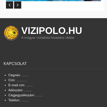
VIZIPOLO.HU
A magyar vízilabda hivatalos oldala
KAPCSOLAT
Cégnév: .......
Cím: ...........
E-mail cím: .......
Adószám: ........
Cégjegyzékszám: .......
Telefon: ........