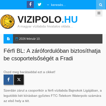
VIZIPOLO
.HU
A magyar vízilabda hivatalos oldala…
2026 február 10.
Férfi BL: A zárófordulóban biztosíthatja
be csoportelsőségét a Fradi
Oszd meg barátaiddal ezt a cikket!
Szerdán zárul a csoportkör a férfi vízilabda Bajnokok Ligájában, a
legutóbbi két kiírásban győztes FTC-Telekom Waterpolo számára
az első hely a tét.