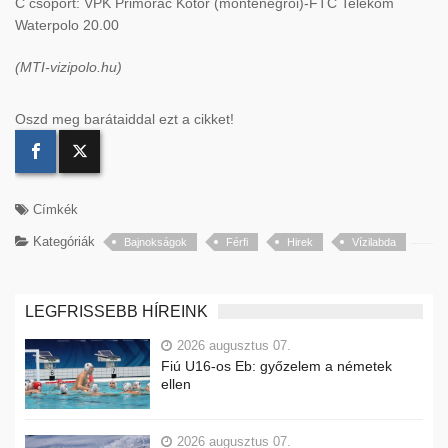
C csoport: VPK Primorac Kotor (montenegrói)-FTC Telekom
Waterpolo 20.00
(MTI-vizipolo.hu)
Oszd meg barátaiddal ezt a cikket!
Címkék
Kategóriák
Bajnokságok
Férfi
Hirek
Vízilabda
LEGFRISSEBB HÍREINK
2026 augusztus 07.
Fiú U16-os Eb: győzelem a németek
ellen
2026 augusztus 07.