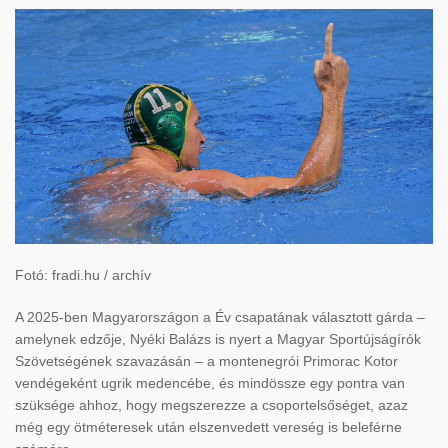
Fotó: fradi.hu / archív
A 2025-ben Magyarországon a Év csapatának választott gárda –
amelynek edzője, Nyéki Balázs is nyert a Magyar Sportújságírók
Szövetségének szavazásán – a montenegrói Primorac Kotor
vendégeként ugrik medencébe, és mindössze egy pontra van
szüksége ahhoz, hogy megszerezze a csoportelsőséget, azaz
még egy ötméteresek után elszenvedett vereség is beleférne