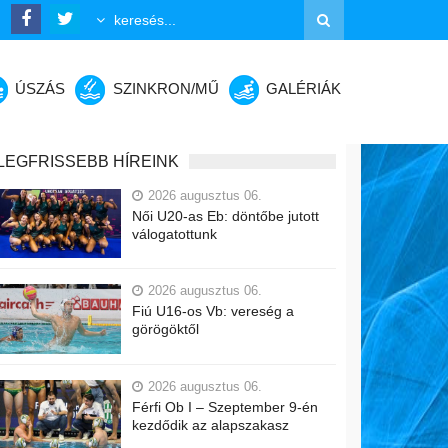
ÚSZÁS
SZINKRON/MŰ
GALÉRIÁK
LEGFRISSEBB HÍREINK
2026 augusztus 06.
Női U20-as Eb: döntőbe jutott
válogatottunk
2026 augusztus 06.
Fiú U16-os Vb: vereség a
görögöktől
2026 augusztus 06.
Férfi Ob I – Szeptember 9-én
kezdődik az alapszakasz