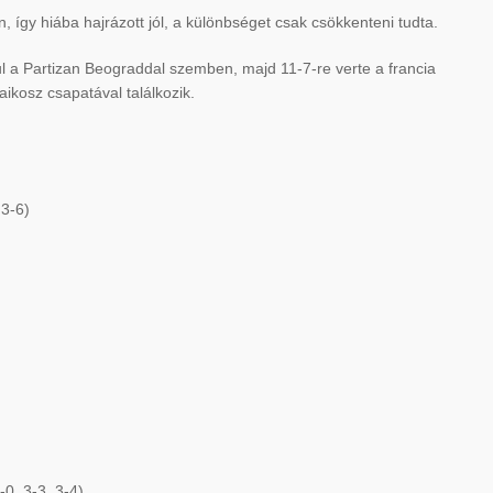
n, így hiába hajrázott jól, a különbséget csak csökkenteni tudta.
ul a Partizan Beograddal szemben, majd 11-7-re verte a francia
ikosz csapatával találkozik.
 3-6)
0, 3-3, 3-4)