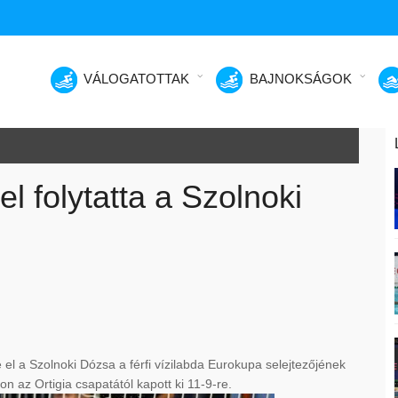
VÁLOGATOTTAK
BAJNOKSÁGOK
 folytatta a Szolnoki
 a Szolnoki Dózsa a férfi vízilabda Eurokupa selejtezőjének
n az Ortigia csapatától kapott ki 11-9-re.