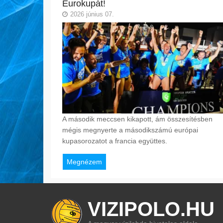
Eurokupát!
2026 június 07.
A második meccsen kikapott, ám összesítésben
mégis megnyerte a másodikszámú európai
kupasorozatot a francia együttes.
Megnézem
VIZIPOLO.HU