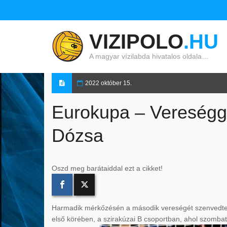
VIZIPOLO
.HU
A magyar vízilabda hivatalos oldala…
2022 október 15.
Eurokupa – Vereséggel
Dózsa
Oszd meg barátaiddal ezt a cikket!
Harmadik mérkőzésén a második vereségét szenvedte el
első körében, a szirakúzai B csoportban, ahol szombato