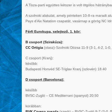
A Tisza-parti együttes kétszer is volt ötgólos hátrányba
A szolnoki alakulat, amely pénteken 10-8-ra maradt al
Pays d’Aix Natation csapatát, vasárnap a görög NC Idra
Férfi Eurokupa, selejtező, 1. kör:
B csoport (Szirakúza):
CC Ortigia
(olasz)-Szolnoki Dózsa 11-9 (3-1, 4-2, 1-0,
C csoport (Kranj):
később:
Budapesti Honvéd SE-Triglav Kranj (szlovén) 18.40
D csoport (Barcelona):
később
BVSC-Zugló – CE Mediterrani (spanyol) 20.50
korábban:
BVK Crvena zvezda
(szerb) – BVSC-Zugló 8-7 (2-0, 0-