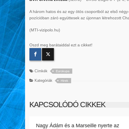
A három hatos és az egy ötös csoportból az első négy-
pozícióban záró együttesek az újonnan létrehozott Cha
(MTI-vizipolo.hu)
Oszd meg barátaiddal ezt a cikket!
Címkék
Eurokupa
Kategóriák
Hirek
KAPCSOLÓDÓ CIKKEK
Nagy Ádám és a Marseille nyerte az