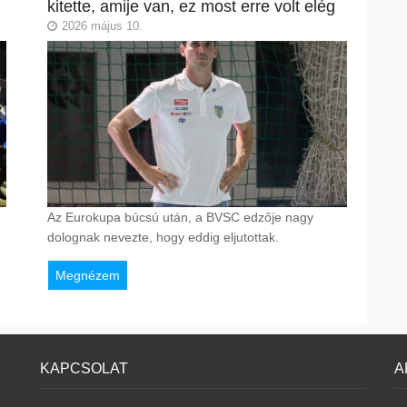
kitette, amije van, ez most erre volt elég
2026 május 10.
Az Eurokupa búcsú után, a BVSC edzője nagy
dolognak nevezte, hogy eddig eljutottak.
Megnézem
KAPCSOLAT
A